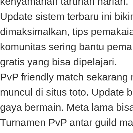
kenyamanan taruhan harian.
Update sistem terbaru ini biki
dimaksimalkan, tips pemakai
komunitas sering bantu pema
gratis yang bisa dipelajari.
PvP friendly match sekarang 
muncul di
situs toto
. Update 
gaya bermain. Meta lama bis
Turnamen PvP antar guild mak