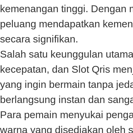
kemenangan tinggi. Dengan m
peluang mendapatkan kemena
secara signifikan.
Salah satu keunggulan utama
kecepatan, dan
Slot Qris
menj
yang ingin bermain tanpa je
berlangsung instan dan sangat
Para pemain menyukai penga
warna yang disediakan oleh
s