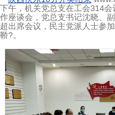
下午，机关党总支在工会314会
作座谈会，党总支书记沈晓、副
超出席会议，民主党派人士参加
鞒?。