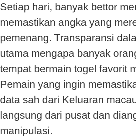
Setiap hari, banyak bettor 
memastikan angka yang mere
pemenang. Transparansi dalam
utama mengapa banyak orang 
tempat bermain togel favorit 
Pemain yang ingin memastika
data sah dari
Keluaran maca
langsung dari pusat dan dian
manipulasi.