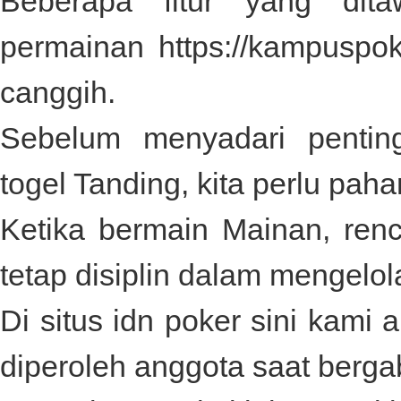
Beberapa fitur yang dit
permainan
https://kampuspo
canggih.
Sebelum menyadari pentin
togel
Tanding, kita perlu paha
Ketika bermain Mainan, re
tetap disiplin dalam mengelol
Di
situs idn poker
sini kami 
diperoleh anggota saat berga