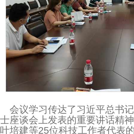
会议学习传达了习近平总书
士座谈会上发表的重要讲话精神
叶培建等25位科技工作者代表