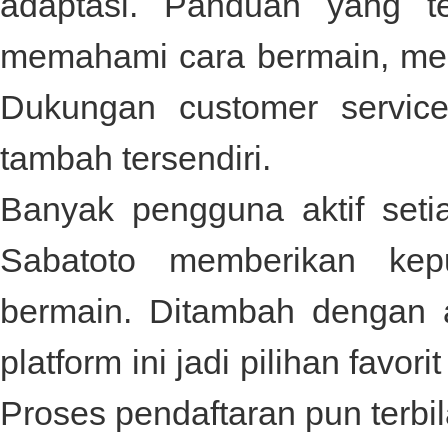
adaptasi. Panduan yang t
memahami cara bermain, men
Dukungan customer service
tambah tersendiri.
Banyak pengguna aktif set
Sabatoto
memberikan kep
bermain. Ditambah dengan 
platform ini jadi pilihan fav
Proses pendaftaran pun terbi