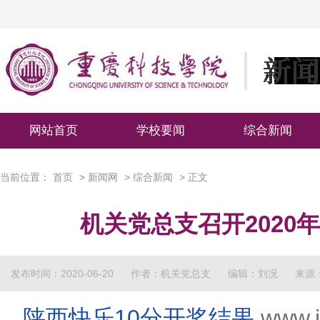
网站首页
学校要闻
综合新闻
当前位置：
首页
>
新闻网
>
综合新闻
> 正文
机关党总支召开2020
发布时间：2020-06-20
作者：机关党总支
编辑：刘况
来源
陕西快乐10分开奖结果
www.