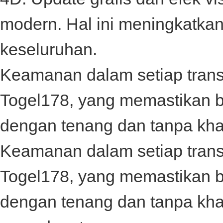
modern. Hal ini meningkatka
keseluruhan.
Keamanan dalam setiap transa
Togel178
, yang memastikan 
dengan tenang dan tanpa kha
Keamanan dalam setiap transa
Togel178
, yang memastikan 
dengan tenang dan tanpa kh