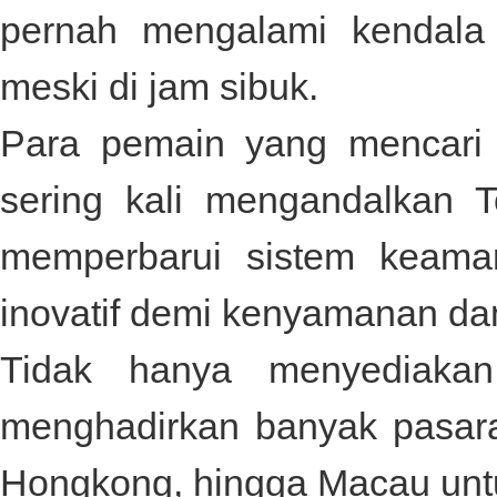
pernah mengalami kendala
meski di jam sibuk.
Para pemain yang mencari 
sering kali mengandalkan
T
memperbarui sistem keamana
inovatif demi kenyamanan d
Tidak hanya menyediaka
menghadirkan banyak pasaran
Hongkong, hingga Macau unt