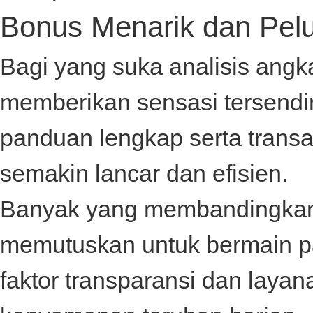
Bonus Menarik dan Pelu
Bagi yang suka analisis angk
memberikan sensasi tersendir
panduan lengkap serta trans
semakin lancar dan efisien.
Banyak yang membandingkan
memutuskan untuk bermain 
faktor transparansi dan laya