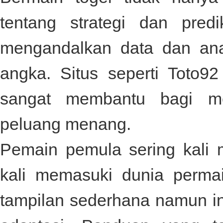
tentang strategi dan pred
mengandalkan data dan anal
angka. Situs seperti
Toto92
sangat membantu bagi me
peluang menang.
Pemain pemula sering kali 
kali memasuki dunia perma
tampilan sederhana namun i