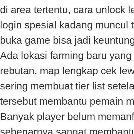
di area tertentu, cara unloc
login spesial kadang muncul
buka game bisa jadi keuntun
Ada lokasi farming baru yang 
rebutan, map lengkap cek le
sering membuat tier list setela
tersebut membantu pemain me
Banyak player belum memanfaa
sebenarnya sangat membantu