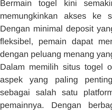
Bermain togel kini semak
memungkinkan akses ke si
Dengan minimal deposit yan
fleksibel, pemain dapat me
dengan peluang menang yang t
Dalam memilih situs togel o
aspek yang paling penti
sebagai salah satu platf
pemainnya. Dengan berbag