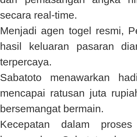
secara real-time.
Menjadi agen togel resmi,
P
hasil keluaran pasaran di
terpercaya.
Sabatoto
menawarkan hadia
mencapai ratusan juta rupi
bersemangat bermain.
Kecepatan dalam proses