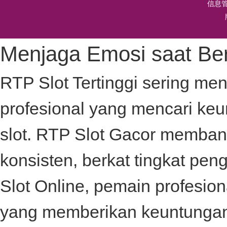
信息
Menjaga Emosi saat Be
RTP Slot Tertinggi sering me
profesional yang mencari ke
slot.
RTP Slot
Gacor membant
konsisten, berkat tingkat pe
Slot Online, pemain profesion
yang memberikan keuntungan