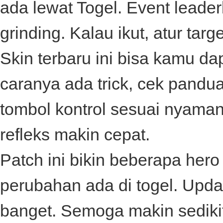
ada lewat
Togel
. Event leade
grinding. Kalau ikut, atur targe
Skin terbaru ini bisa kamu dape
caranya ada trick, cek pandu
tombol kontrol sesuai nyaman
refleks makin cepat.
Patch ini bikin beberapa hero f
perubahan ada di
togel
. Upda
banget. Semoga makin sediki