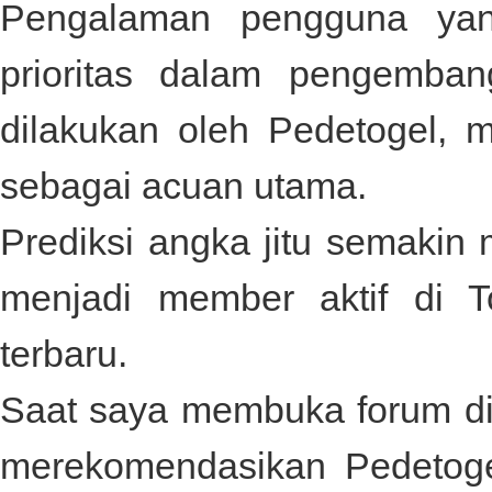
Pengalaman pengguna yan
prioritas dalam pengemban
dilakukan oleh
Pedetogel
, 
sebagai acuan utama.
Prediksi angka jitu semakin
menjadi member aktif di
T
terbaru.
Saat saya membuka forum dis
merekomendasikan
Pedetog