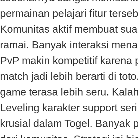
permainan pelajari fitur terse
Komunitas aktif membuat sua
ramai. Banyak interaksi menari
PvP makin kompetitif karena 
match jadi lebih berarti di
toto
game terasa lebih seru. Kala
Leveling karakter support se
krusial dalam
Togel
. Banyak 