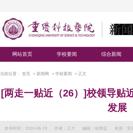
网站首页
学校要闻
综合新闻
当前位置：
首页
>
新闻网
>
学校要闻
> 正文
[两走一贴近（26）]校领导
发展
发布时间：2020-06-19
作者：王力
编辑：徐致远
来源：安