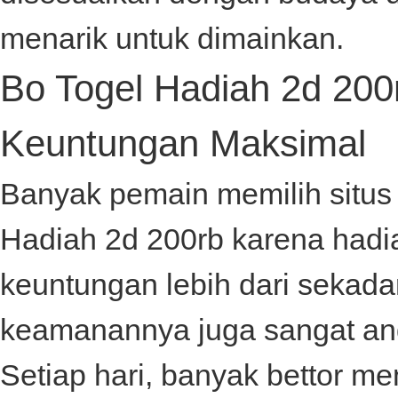
menarik untuk dimainkan.
Bo Togel Hadiah 2d 200r
Keuntungan Maksimal
Banyak pemain memilih situ
Hadiah 2d 200rb
karena hadi
keuntungan lebih dari sekada
keamanannya juga sangat an
Setiap hari, banyak bettor 