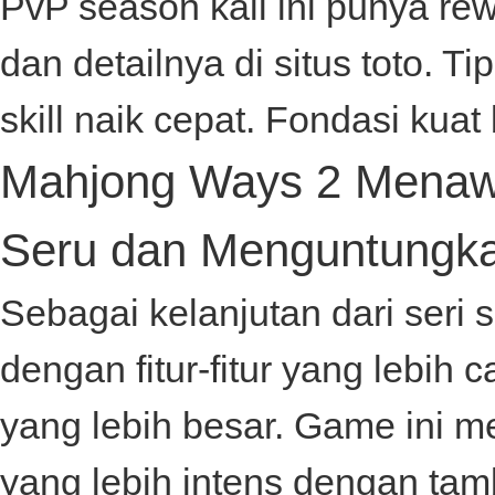
PvP season kali ini punya re
dan detailnya di
situs toto
. Ti
skill naik cepat. Fondasi kuat 
Mahjong Ways 2 Menawa
Seru dan Menguntungk
Sebagai kelanjutan dari seri
dengan fitur-fitur yang lebi
yang lebih besar. Game ini
yang lebih intens dengan tamba