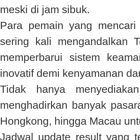
meski di jam sibuk.
Para pemain yang mencari 
sering kali mengandalkan
T
memperbarui sistem keamana
inovatif demi kenyamanan d
Tidak hanya menyediaka
menghadirkan banyak pasaran
Hongkong, hingga Macau unt
Jadwal update result yang 