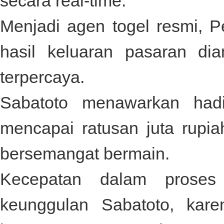
secara real-time.
Menjadi agen togel resmi,
P
hasil keluaran pasaran di
terpercaya.
Sabatoto
menawarkan hadia
mencapai ratusan juta rupi
bersemangat bermain.
Kecepatan dalam proses
keunggulan
Sabatoto
, kare