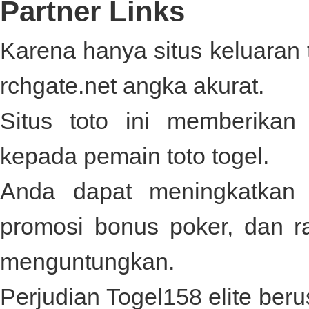
Partner Links
Karena hanya situs keluaran t
rchgate.net
angka akurat.
Situs toto ini memberika
kepada pemain toto togel.
Anda dapat meningkatka
promosi bonus poker, dan 
menguntungkan.
Perjudian
Togel158
elite beru