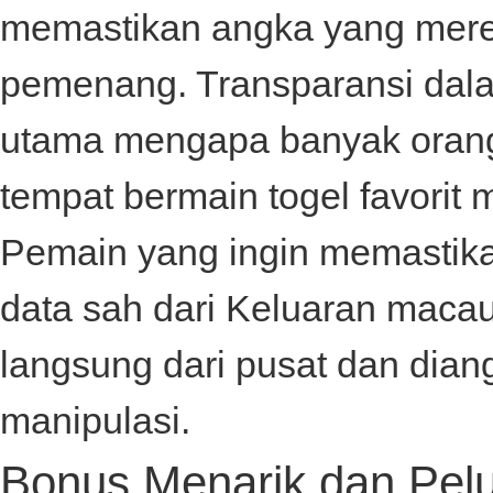
memastikan angka yang mere
pemenang. Transparansi dalam
utama mengapa banyak orang 
tempat bermain togel favorit 
Pemain yang ingin memastika
data sah dari
Keluaran maca
langsung dari pusat dan dian
manipulasi.
Bonus Menarik dan Pelu