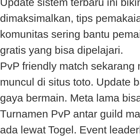
Update sistem terbaru ini biki
dimaksimalkan, tips pemakai
komunitas sering bantu pema
gratis yang bisa dipelajari.
PvP friendly match sekarang 
muncul di
situs toto
. Update 
gaya bermain. Meta lama bis
Turnamen PvP antar guild mak
ada lewat
Togel
. Event leade