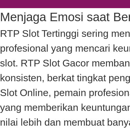
Menjaga Emosi saat Be
RTP Slot Tertinggi sering me
profesional yang mencari ke
slot.
RTP Slot
Gacor membant
konsisten, berkat tingkat pe
Slot Online, pemain profesion
yang memberikan keuntungan
nilai lebih dan membuat bany