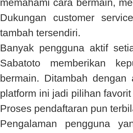
memahami cara bermain, men
Dukungan customer service
tambah tersendiri.
Banyak pengguna aktif set
Sabatoto
memberikan kep
bermain. Ditambah dengan 
platform ini jadi pilihan fav
Proses pendaftaran pun terbi
Pengalaman pengguna yan