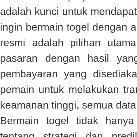
adalah kunci untuk mendapat
ingin bermain togel dengan
resmi
adalah pilihan utama
pasaran dengan hasil yang
pembayaran yang disediak
pemain untuk melakukan tra
keamanan tinggi, semua data d
Bermain togel tidak hanya 
tentang strategi dan pred