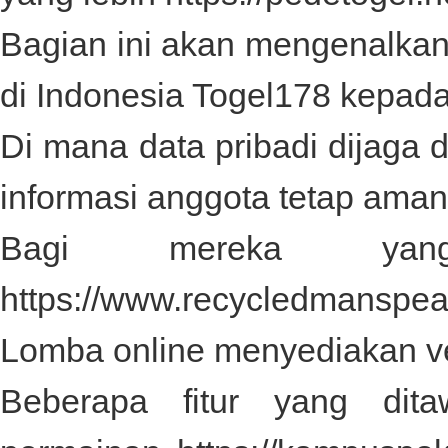
Bagian ini akan mengenalkan 
di Indonesia
Togel178
kepada
Di mana data pribadi dijaga
informasi anggota tetap aman
Bagi mereka yan
https://www.recycledmanspe
Lomba online menyediakan ve
Beberapa fitur yang dit