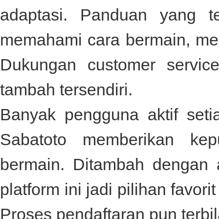
adaptasi. Panduan yang t
memahami cara bermain, men
Dukungan customer service
tambah tersendiri.
Banyak pengguna aktif set
Sabatoto
memberikan kep
bermain. Ditambah dengan 
platform ini jadi pilihan fav
Proses pendaftaran pun terbi