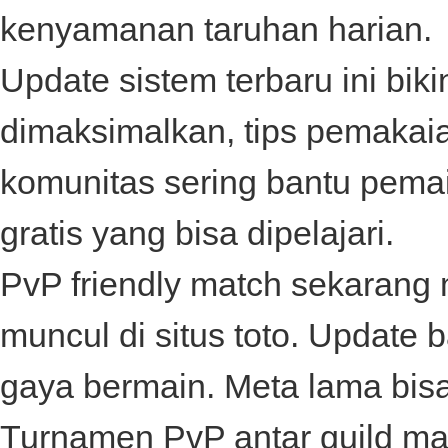
kenyamanan taruhan harian.
Update sistem terbaru ini biki
dimaksimalkan, tips pemakai
komunitas sering bantu pema
gratis yang bisa dipelajari.
PvP friendly match sekarang 
muncul di
situs toto
. Update 
gaya bermain. Meta lama bis
Turnamen PvP antar guild mak