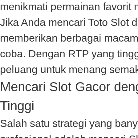
menikmati permainan favorit 
Jika Anda mencari
Toto Slot
d
memberikan berbagai macam 
coba. Dengan RTP yang tingg
peluang untuk menang semak
Mencari Slot Gacor de
Tinggi
Salah satu strategi yang ban