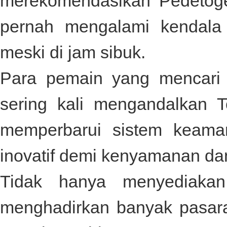
merekomendasikan
Pedetog
pernah mengalami kendala
meski di jam sibuk.
Para pemain yang mencari 
sering kali mengandalkan
T
memperbarui sistem keamana
inovatif demi kenyamanan d
Tidak hanya menyediaka
menghadirkan banyak pasaran