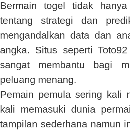
Bermain togel tidak hanya 
tentang strategi dan pred
mengandalkan data dan anal
angka. Situs seperti
Toto92
sangat membantu bagi me
peluang menang.
Pemain pemula sering kali 
kali memasuki dunia perma
tampilan sederhana namun i