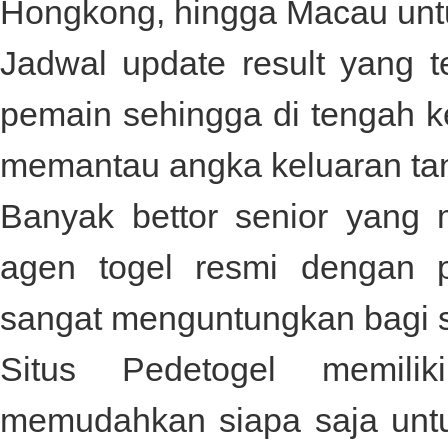
Hongkong, hingga Macau unt
Jadwal update result yang 
pemain sehingga di tengah k
memantau angka keluaran tanp
Banyak bettor senior yan
agen togel resmi dengan 
sangat menguntungkan bagi 
Situs
Pedetogel
memiliki
memudahkan siapa saja unt