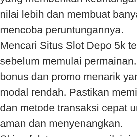
nilai lebih dan membuat bany
mencoba peruntungannya.
Mencari
Situs Slot Depo 5k
te
sebelum memulai permainan. 
bonus dan promo menarik ya
modal rendah. Pastikan memili
dan metode transaksi cepat 
aman dan menyenangkan.