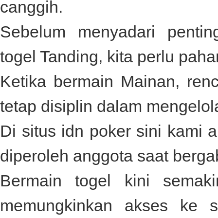
canggih.
Sebelum menyadari pentin
togel
Tanding, kita perlu paha
Ketika bermain Mainan, re
tetap disiplin dalam mengelol
Di
situs idn poker
sini kami 
diperoleh anggota saat berga
Bermain togel kini semak
memungkinkan akses ke si