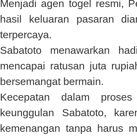
Menjadi agen togel resmi,
P
hasil keluaran pasaran di
terpercaya.
Sabatoto
menawarkan hadia
mencapai ratusan juta rupi
bersemangat bermain.
Kecepatan dalam proses
keunggulan
Sabatoto
, kare
kemenangan tanpa harus me