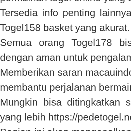
Tersedia info penting lainny
Togel158
basket yang akurat.
Semua orang
Togel178
bis
dengan aman untuk pengala
Memberikan saran
macauind
membantu perjalanan bermai
Mungkin bisa ditingkatkan 
yang lebih
https://pedetogel.n