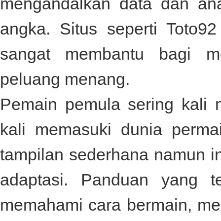
mengandalkan data dan anal
angka. Situs seperti
Toto92
sangat membantu bagi me
peluang menang.
Pemain pemula sering kali 
kali memasuki dunia perma
tampilan sederhana namun i
adaptasi. Panduan yang t
memahami cara bermain, men