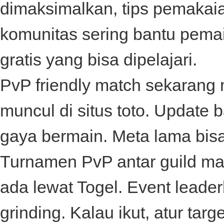
dimaksimalkan, tips pemakai
komunitas sering bantu pema
gratis yang bisa dipelajari.
PvP friendly match sekarang 
muncul di
situs toto
. Update 
gaya bermain. Meta lama bis
Turnamen PvP antar guild mak
ada lewat
Togel
. Event leade
grinding. Kalau ikut, atur targe