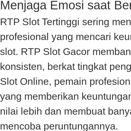
Menjaga Emosi saat Be
RTP Slot Tertinggi sering me
profesional yang mencari ke
slot.
RTP Slot
Gacor membant
konsisten, berkat tingkat pe
Slot Online, pemain profesion
yang memberikan keuntungan
nilai lebih dan membuat bany
mencoba peruntungannya.