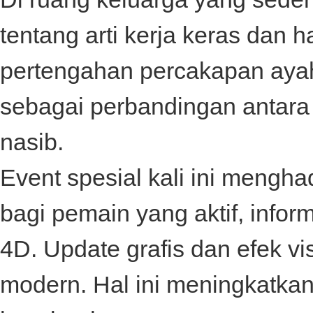
tentang arti kerja keras dan
pertengahan percakapan ay
sebagai perbandingan antar
nasib.
Event spesial kali ini mengh
bagi pemain yang aktif, infor
4D
. Update grafis dan efek v
modern. Hal ini meningkatka