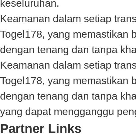
keseluruhan.
Keamanan dalam setiap transa
Togel178
, yang memastikan 
dengan tenang dan tanpa kha
Keamanan dalam setiap transa
Togel178
, yang memastikan 
dengan tenang dan tanpa kh
yang dapat mengganggu pen
Partner Links