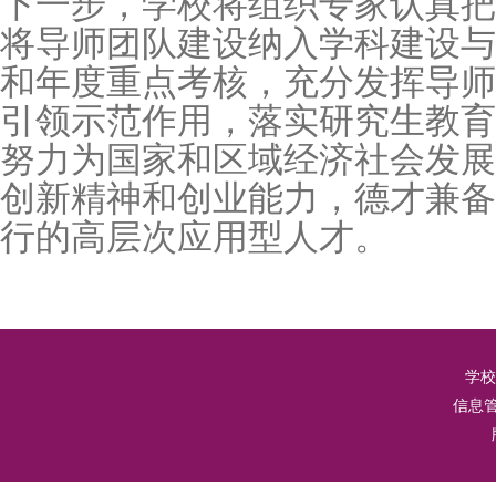
下一步，学校将组织专家认真把
将导师团队建设纳入学科建设与
和年度重点考核，充分发挥导师
引领示范作用，落实研究生教育
努力为国家和区域经济社会发展
创新精神和创业能力，德才兼备
行的高层次应用型人才。
学校
信息