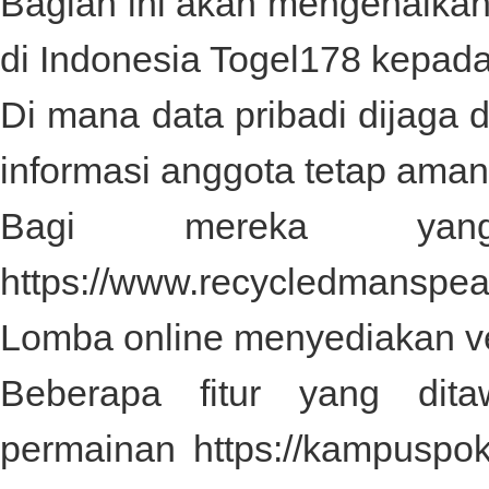
Bagian ini akan mengenalkan 
di Indonesia
Togel178
kepada
Di mana data pribadi dijaga
informasi anggota tetap aman
Bagi mereka yan
https://www.recycledmanspe
Lomba online menyediakan ve
Beberapa fitur yang dit
permainan
https://kampuspo