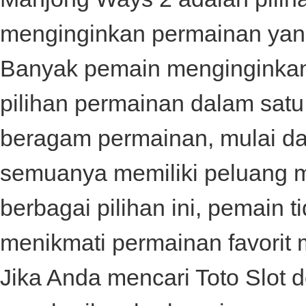
menginginkan permainan ya
Banyak pemain menginginkan
pilihan permainan dalam satu
beragam permainan, mulai dar
semuanya memiliki peluang 
berbagai pilihan ini, pemain t
menikmati permainan favorit 
Jika Anda mencari
Toto Slot
d