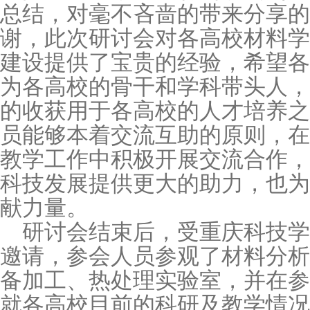
总结，对毫不吝啬的带来分享的
谢，此次研讨会对各高校材料学
建设提供了宝贵的经验，希望各
为各高校的骨干和学科带头人，
的收获用于各高校的人才培养之
员能够本着交流互助的原则，在
教学工作中积极开展交流合作，
科技发展提供更大的助力，也为
献力量。
研讨会结束后，受重庆科技
邀请，参会人员参观了材料分析
备加工、热处理实验室，并在参
就各高校目前的科研及教学情况