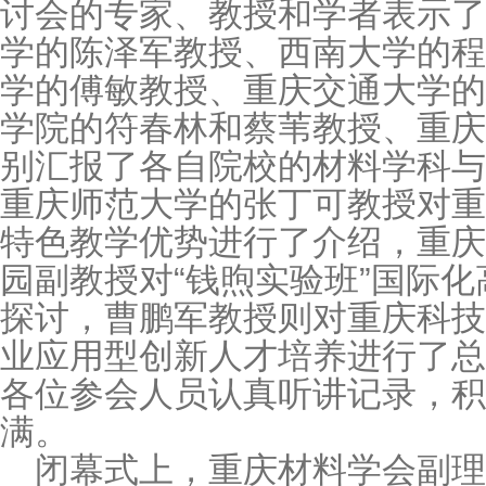
讨会的专家、教授和学者表示了
学的陈泽军教授、西南大学的程
学的傅敏教授、重庆交通大学的
学院的符春林和蔡苇教授、重庆
别汇报了各自院校的材料学科与
重庆师范大学的张丁可教授对重
特色教学优势进行了介绍，重庆
园副教授对“钱煦实验班”国际
探讨，曹鹏军教授则对重庆科技
业应用型创新人才培养进行了总
各位参会人员认真听讲记录，积
满。
闭幕式上，重庆材料学会副