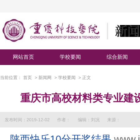
网站首页
学校要闻
综合新闻
当前位置：
首页
>
新闻网
>
学校要闻
> 正文
重庆市高校材料类专业建
发布时间：2019-12-02
作者：
编辑：刘况
来源：
陕西快乐10分开奖结果
www.i