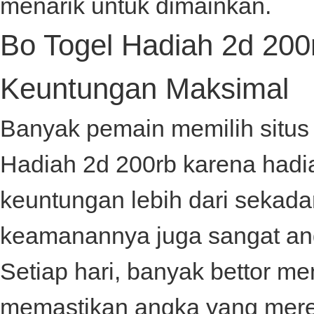
menarik untuk dimainkan.
Bo Togel Hadiah 2d 200r
Keuntungan Maksimal
Banyak pemain memilih situ
Hadiah 2d 200rb
karena hadi
keuntungan lebih dari sekada
keamanannya juga sangat an
Setiap hari, banyak bettor 
memastikan angka yang mere