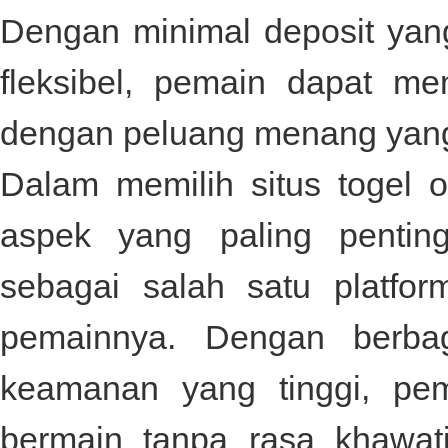
Dengan minimal deposit yan
fleksibel, pemain dapat me
dengan peluang menang yang t
Dalam memilih situs togel o
aspek yang paling penti
sebagai salah satu platf
pemainnya. Dengan berbag
keamanan yang tinggi, pe
bermain tanpa rasa khawatir