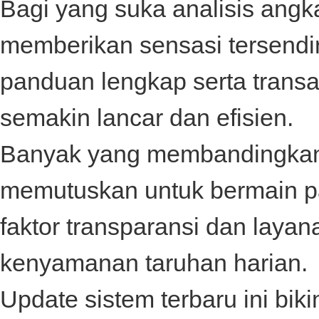
Bagi yang suka analisis angk
memberikan sensasi tersendir
panduan lengkap serta trans
semakin lancar dan efisien.
Banyak yang membandingkan
memutuskan untuk bermain 
faktor transparansi dan laya
kenyamanan taruhan harian.
Update sistem terbaru ini biki