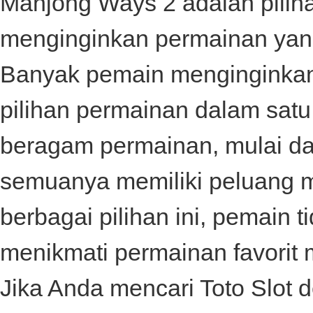
Mahjong Ways 2 adalah pilih
menginginkan permainan ya
Banyak pemain menginginkan
pilihan permainan dalam satu
beragam permainan, mulai dar
semuanya memiliki peluang 
berbagai pilihan ini, pemain t
menikmati permainan favorit 
Jika Anda mencari
Toto Slot
d