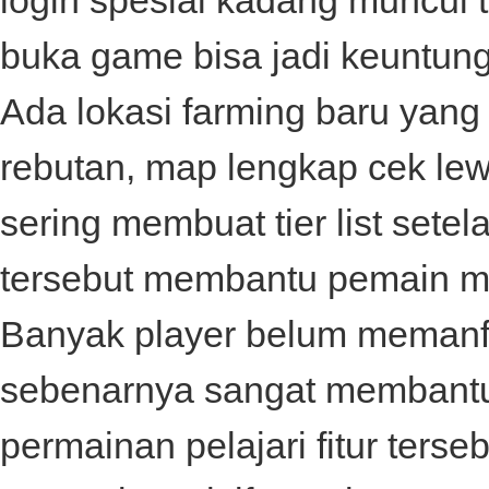
login spesial kadang muncul
buka game bisa jadi keuntun
Ada lokasi farming baru yang 
rebutan, map lengkap cek le
sering membuat tier list setela
tersebut membantu pemain me
Banyak player belum memanfaa
sebenarnya sangat membantu
permainan pelajari fitur terse