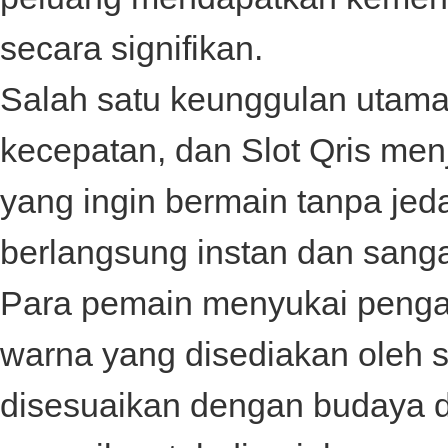
secara signifikan.
Salah satu keunggulan utama
kecepatan, dan
Slot Qris
menj
yang ingin bermain tanpa je
berlangsung instan dan sangat
Para pemain menyukai penga
warna yang disediakan oleh
s
disesuaikan dengan budaya da