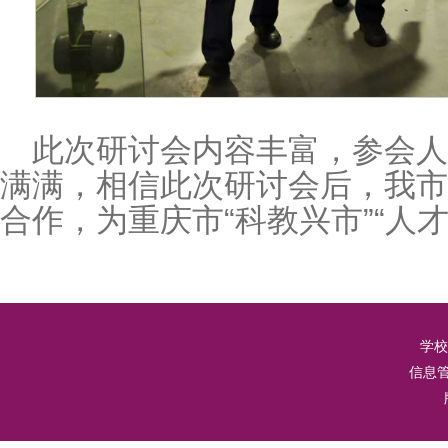
此次研讨会内容丰富，参会
满满，相信此次研讨会后，我市
合作，为重庆市“科教兴市”“人
学校
信息