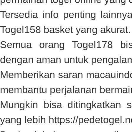
Tersedia info penting lainny
Togel158
basket yang akurat.
Semua orang
Togel178
bis
dengan aman untuk pengala
Memberikan saran
macauind
membantu perjalanan bermai
Mungkin bisa ditingkatkan 
yang lebih
https://pedetogel.n