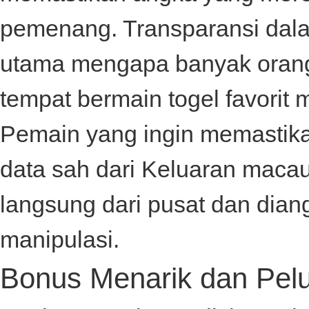
pemenang. Transparansi dalam
utama mengapa banyak orang 
tempat bermain togel favorit 
Pemain yang ingin memastika
data sah dari
Keluaran maca
langsung dari pusat dan dian
manipulasi.
Bonus Menarik dan Pelu