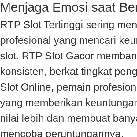
Menjaga Emosi saat Be
RTP Slot Tertinggi sering me
profesional yang mencari ke
slot.
RTP Slot
Gacor membant
konsisten, berkat tingkat pe
Slot Online, pemain profesion
yang memberikan keuntungan
nilai lebih dan membuat bany
mencoba peruntungannya.