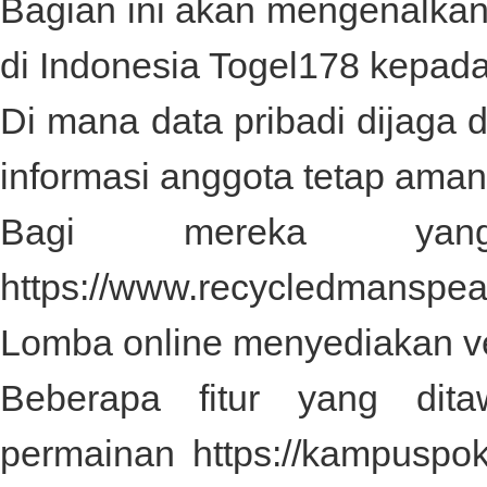
Bagian ini akan mengenalkan 
di Indonesia
Togel178
kepada
Di mana data pribadi dijaga
informasi anggota tetap aman
Bagi mereka yan
https://www.recycledmanspe
Lomba online menyediakan ve
Beberapa fitur yang dit
permainan
https://kampuspo