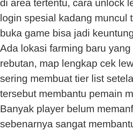
di area tertentu, cara unloc
login spesial kadang muncul
buka game bisa jadi keuntun
Ada lokasi farming baru yang 
rebutan, map lengkap cek le
sering membuat tier list setela
tersebut membantu pemain me
Banyak player belum memanfaa
sebenarnya sangat membantu