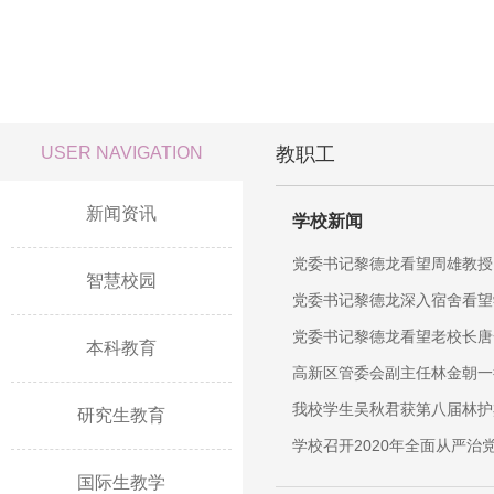
用户导航
USER NAVIGATION
教职工
新闻资讯
学校新闻
党委书记黎德龙看望周雄教授
智慧校园
党委书记黎德龙深入宿舍看望
党委书记黎德龙看望老校长唐
本科教育
高新区管委会副主任林金朝一
我校学生吴秋君获第八届林护
研究生教育
学校召开2020年全面从严治
国际生教学