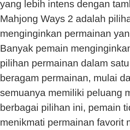
yang lebih intens dengan tamba
Mahjong Ways 2 adalah pilih
menginginkan permainan ya
Banyak pemain menginginkan
pilihan permainan dalam satu
beragam permainan, mulai dar
semuanya memiliki peluang 
berbagai pilihan ini, pemain t
menikmati permainan favorit 