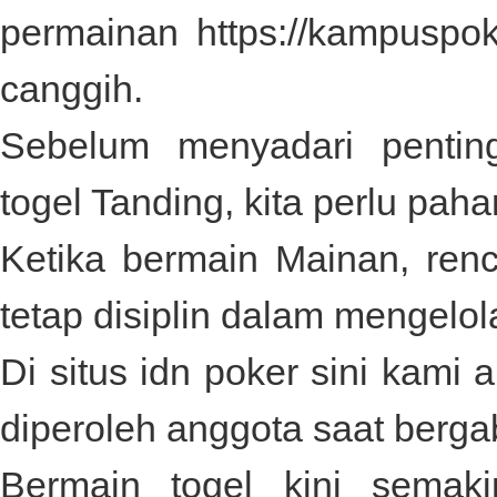
permainan
https://kampuspo
canggih.
Sebelum menyadari pentin
togel
Tanding, kita perlu paha
Ketika bermain Mainan, re
tetap disiplin dalam mengelol
Di
situs idn poker
sini kami 
diperoleh anggota saat berga
Bermain togel kini semak