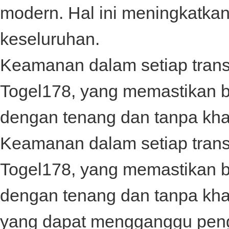
modern. Hal ini meningkatka
keseluruhan.
Keamanan dalam setiap transa
Togel178
, yang memastikan 
dengan tenang dan tanpa kha
Keamanan dalam setiap transa
Togel178
, yang memastikan 
dengan tenang dan tanpa kh
yang dapat mengganggu pen