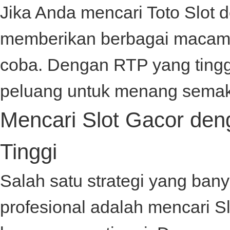
Jika Anda mencari
Toto Slot
d
memberikan berbagai macam 
coba. Dengan RTP yang tingg
peluang untuk menang semak
Mencari Slot Gacor de
Tinggi
Salah satu strategi yang ban
profesional adalah mencari
S