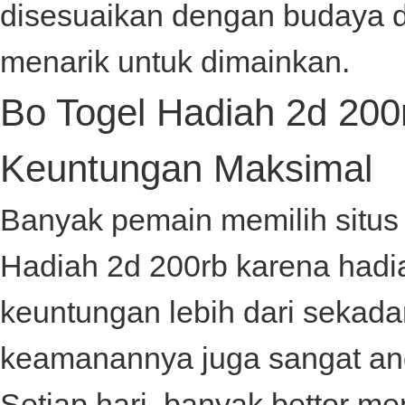
disesuaikan dengan budaya da
menarik untuk dimainkan.
Bo Togel Hadiah 2d 200r
Keuntungan Maksimal
Banyak pemain memilih situ
Hadiah 2d 200rb
karena hadi
keuntungan lebih dari sekada
keamanannya juga sangat an
Setiap hari, banyak bettor 