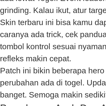
grinding. Kalau ikut, atur targe
Skin terbaru ini bisa kamu dape
caranya ada trick, cek pandu
tombol kontrol sesuai nyaman
refleks makin cepat.
Patch ini bikin beberapa hero f
perubahan ada di
togel
. Upda
banget. Semoga makin sediki