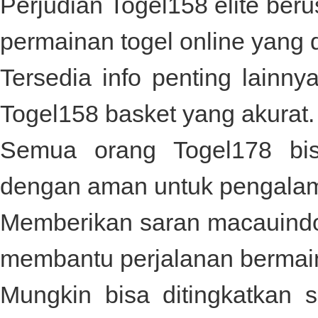
Perjudian
Togel158
elite beru
permainan togel online yang 
Tersedia info penting lainny
Togel158
basket yang akurat.
Semua orang
Togel178
bis
dengan aman untuk pengala
Memberikan saran
macauind
membantu perjalanan bermai
Mungkin bisa ditingkatkan 