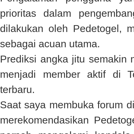
prioritas dalam pengemban
dilakukan oleh
Pedetogel
, 
sebagai acuan utama.
Prediksi angka jitu semakin
menjadi member aktif di
T
terbaru.
Saat saya membuka forum dis
merekomendasikan
Pedetog