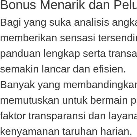
Bonus Menarik dan Pelu
Bagi yang suka analisis angk
memberikan sensasi tersendir
panduan lengkap serta trans
semakin lancar dan efisien.
Banyak yang membandingkan
memutuskan untuk bermain 
faktor transparansi dan laya
kenyamanan taruhan harian.