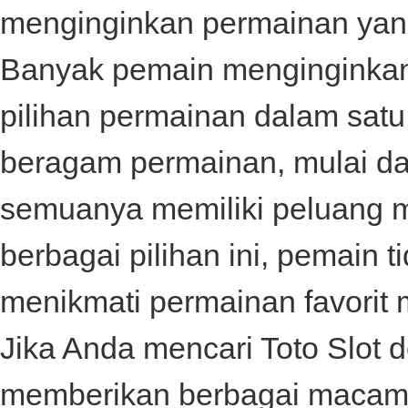
menginginkan permainan ya
Banyak pemain menginginkan
pilihan permainan dalam satu
beragam permainan, mulai dar
semuanya memiliki peluang 
berbagai pilihan ini, pemain t
menikmati permainan favorit 
Jika Anda mencari
Toto Slot
d
memberikan berbagai macam 