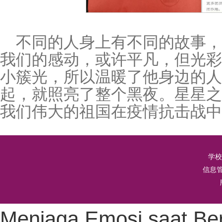
不同的人身上有不同的故事
我们的感动，或许平凡，但光彩
小簇光，所以温暖了他身边的人
起，就照亮了整个黑夜。星星之
我们伟大的祖国在疫情抗击战中
学校
信息
Menjaga Emosi saat Be