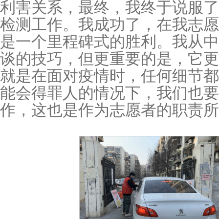
利害关系，最终，我终于说服了
检测工作。我成功了，在我志愿
是一个里程碑式的胜利。我从中
谈的技巧，但更重要的是，它更
就是在面对疫情时，任何细节都
能会得罪人的情况下，我们也要
作，这也是作为志愿者的职责所