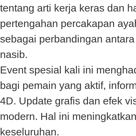
tentang arti kerja keras dan
pertengahan percakapan ay
sebagai perbandingan antar
nasib.
Event spesial kali ini mengh
bagi pemain yang aktif, infor
4D
. Update grafis dan efek v
modern. Hal ini meningkatka
keseluruhan.