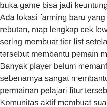
buka game bisa jadi keuntun
Ada lokasi farming baru yang 
rebutan, map lengkap cek le
sering membuat tier list setela
tersebut membantu pemain me
Banyak player belum memanfaa
sebenarnya sangat membantu
permainan pelajari fitur terse
Komunitas aktif membuat sua