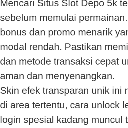
Mencari
Situs Slot Depo 5k
te
sebelum memulai permainan. 
bonus dan promo menarik ya
modal rendah. Pastikan memili
dan metode transaksi cepat 
aman dan menyenangkan.
Skin efek transparan unik in
di area tertentu, cara unloc
login spesial kadang muncul