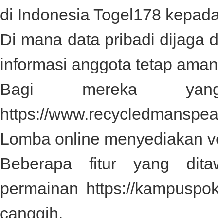
di Indonesia
Togel178
kepada
Di mana data pribadi dijaga
informasi anggota tetap aman
Bagi mereka yan
https://www.recycledmanspe
Lomba online menyediakan ve
Beberapa fitur yang dit
permainan
https://kampuspo
canggih.