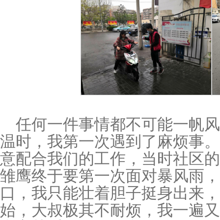
任何一件事情都不可能一帆
温时，我第一次遇到了麻烦事。
意配合我们的工作，当时社区的
雏鹰终于要第一次面对暴风雨，
口，我只能壮着胆子挺身出来，
始，大叔极其不耐烦，我一遍又