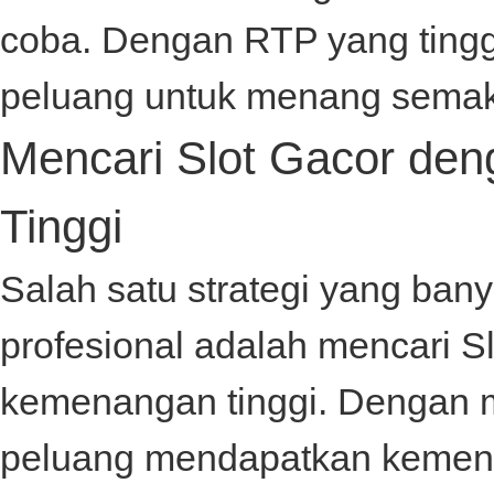
coba. Dengan RTP yang tingg
peluang untuk menang semak
Mencari Slot Gacor de
Tinggi
Salah satu strategi yang ban
profesional adalah mencari
S
kemenangan tinggi. Dengan m
peluang mendapatkan kemena