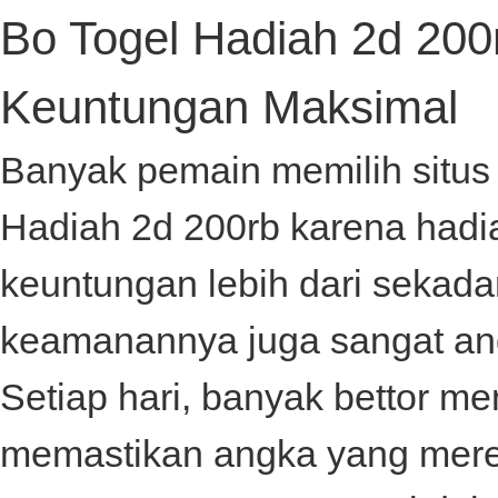
Bo Togel Hadiah 2d 200r
Keuntungan Maksimal
Banyak pemain memilih situ
Hadiah 2d 200rb
karena hadi
keuntungan lebih dari sekada
keamanannya juga sangat an
Setiap hari, banyak bettor 
memastikan angka yang mere