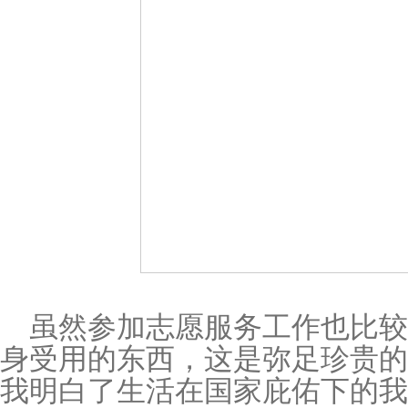
虽然参加志愿服务工作也比
身受用的东西，这是弥足珍贵的
我明白了生活在国家庇佑下的我