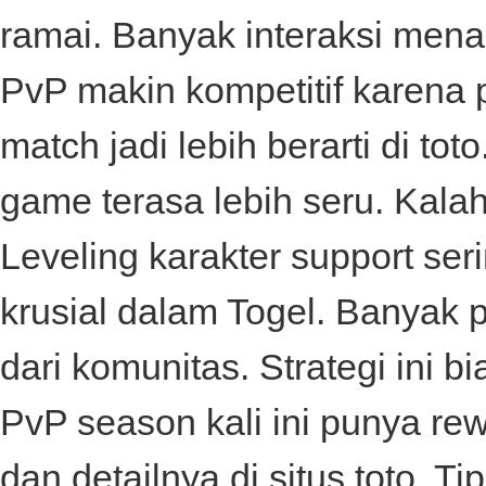
ramai. Banyak interaksi menari
PvP makin kompetitif karena 
match jadi lebih berarti di
toto
game terasa lebih seru. Kala
Leveling karakter support se
krusial dalam
Togel
. Banyak 
dari komunitas. Strategi ini bi
PvP season kali ini punya re
dan detailnya di
situs toto
. Ti