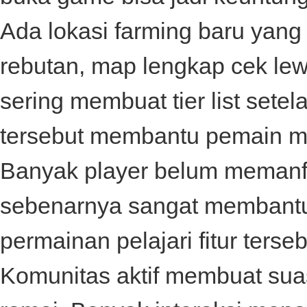
Ada lokasi farming baru yang 
rebutan, map lengkap cek le
sering membuat tier list setela
tersebut membantu pemain me
Banyak player belum memanfaa
sebenarnya sangat membantu
permainan pelajari fitur terse
Komunitas aktif membuat sua