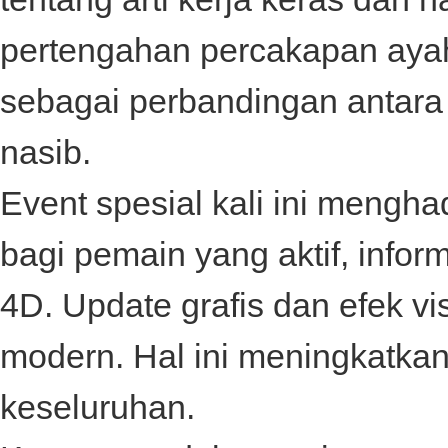
pertengahan percakapan ay
sebagai perbandingan antar
nasib.
Event spesial kali ini mengh
bagi pemain yang aktif, infor
4D
. Update grafis dan efek v
modern. Hal ini meningkatka
keseluruhan.