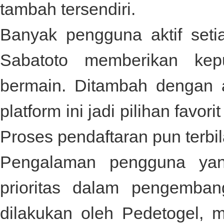
tambah tersendiri.
Banyak pengguna aktif set
Sabatoto
memberikan kep
bermain. Ditambah dengan 
platform ini jadi pilihan fav
Proses pendaftaran pun terbi
Pengalaman pengguna yan
prioritas dalam pengemban
dilakukan oleh
Pedetogel
, 