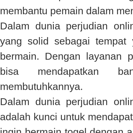
membantu pemain dalam mene
Dalam dunia perjudian onl
yang solid sebagai tempat
bermain. Dengan layanan p
bisa mendapatkan ba
membutuhkannya.
Dalam dunia perjudian onli
adalah kunci untuk mendapat
ingin bermain togel dengan