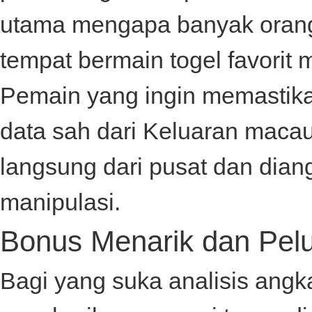
utama mengapa banyak orang 
tempat bermain togel favorit 
Pemain yang ingin memastika
data sah dari
Keluaran maca
langsung dari pusat dan dian
manipulasi.
Bonus Menarik dan Pelu
Bagi yang suka analisis angk