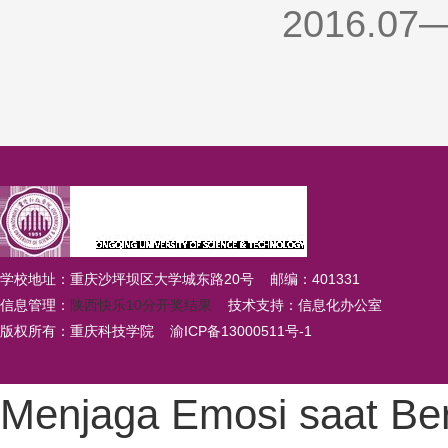
2016
学校地址：重庆沙坪坝区大学城东路20号 邮编：401331
信息管理：
陕西快乐10分开奖结果
技术支持：信息化办公室
版权所有：重庆科技学院
渝ICP备13000511号-1
Menjaga Emosi saat Be