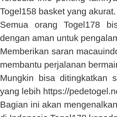
Togel158
basket yang akurat.
Semua orang
Togel178
bis
dengan aman untuk pengala
Memberikan saran
macauind
membantu perjalanan bermai
Mungkin bisa ditingkatkan 
yang lebih
https://pedetogel.n
Bagian ini akan mengenalkan 