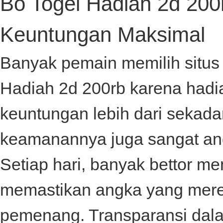
Bo Togel Hadiah 2d 200r
Keuntungan Maksimal
Banyak pemain memilih situ
Hadiah 2d 200rb
karena hadi
keuntungan lebih dari sekada
keamanannya juga sangat an
Setiap hari, banyak bettor 
memastikan angka yang mere
pemenang. Transparansi dalam