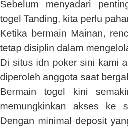
Sebelum menyadari pentin
togel
Tanding, kita perlu paha
Ketika bermain Mainan, re
tetap disiplin dalam mengelol
Di
situs idn poker
sini kami 
diperoleh anggota saat berga
Bermain togel kini semak
memungkinkan akses ke si
Dengan minimal deposit yan