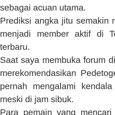
sebagai acuan utama.
Prediksi angka jitu semakin
menjadi member aktif di
T
terbaru.
Saat saya membuka forum dis
merekomendasikan
Pedetog
pernah mengalami kendala
meski di jam sibuk.
Para pemain yang mencari 