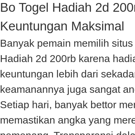
Bo Togel Hadiah 2d 200r
Keuntungan Maksimal
Banyak pemain memilih situ
Hadiah 2d 200rb
karena hadi
keuntungan lebih dari sekada
keamanannya juga sangat an
Setiap hari, banyak bettor 
memastikan angka yang mere