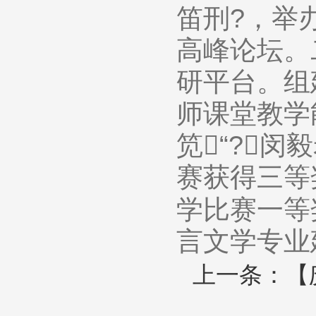
笛刑?，举
高峰论坛。
研平台。组
师课堂教学
笕“?，
赛获得三等
学比赛一等
言文学专业
上一条：
【