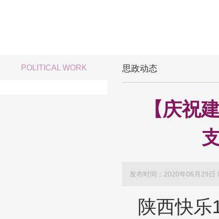
思政工作
POLITICAL WORK
思政动态
【庆祝建
发布时间：2020年06月29日 0
陕西快乐