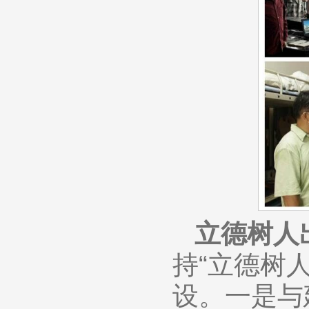
立德树人
持“立德树
设。一是与