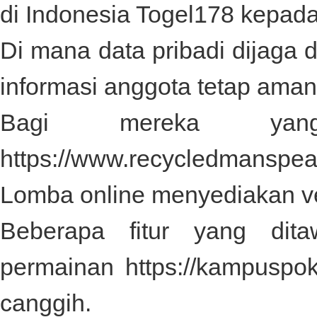
di Indonesia
Togel178
kepada
Di mana data pribadi dijaga
informasi anggota tetap aman
Bagi mereka yan
https://www.recycledmanspe
Lomba online menyediakan ve
Beberapa fitur yang dit
permainan
https://kampuspo
canggih.