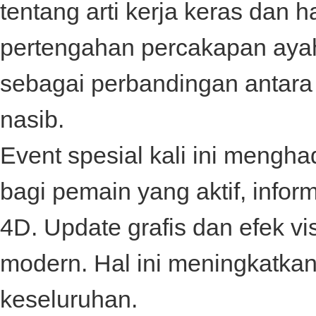
tentang arti kerja keras dan
pertengahan percakapan ay
sebagai perbandingan antar
nasib.
Event spesial kali ini mengh
bagi pemain yang aktif, infor
4D
. Update grafis dan efek v
modern. Hal ini meningkatka
keseluruhan.