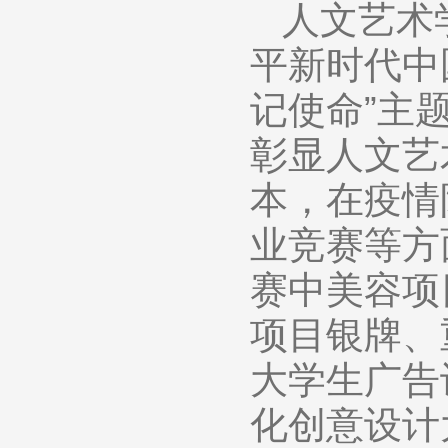
人文艺术
平新时代中
记使命”主
彰显人文艺
本，在疫情
业竞赛等方
赛中美容项
项目银牌、
大学生广告
化创意设计