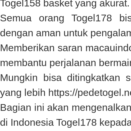
Togel158
basket yang akurat.
Semua orang
Togel178
bis
dengan aman untuk pengala
Memberikan saran
macauind
membantu perjalanan bermai
Mungkin bisa ditingkatkan 
yang lebih
https://pedetogel.n
Bagian ini akan mengenalkan 
di Indonesia
Togel178
kepada