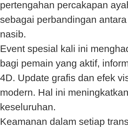
pertengahan percakapan ay
sebagai perbandingan antar
nasib.
Event spesial kali ini mengh
bagi pemain yang aktif, infor
4D
. Update grafis dan efek v
modern. Hal ini meningkatka
keseluruhan.
Keamanan dalam setiap transa