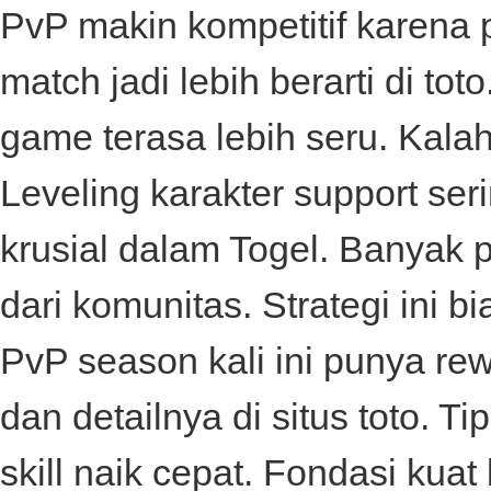
PvP makin kompetitif karena 
match jadi lebih berarti di
toto
game terasa lebih seru. Kala
Leveling karakter support se
krusial dalam
Togel
. Banyak 
dari komunitas. Strategi ini bi
PvP season kali ini punya re
dan detailnya di
situs toto
. Ti
skill naik cepat. Fondasi kuat 