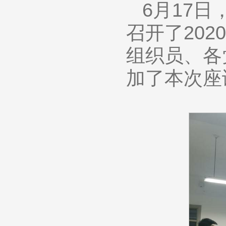
6月17
召开了20
组织员、各
加了本次座