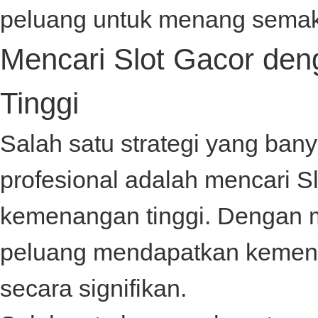
peluang untuk menang semak
Mencari Slot Gacor de
Tinggi
Salah satu strategi yang ban
profesional adalah mencari
S
kemenangan tinggi. Dengan m
peluang mendapatkan kemena
secara signifikan.