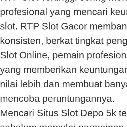
profesional yang mencari ke
slot.
RTP Slot
Gacor membant
konsisten, berkat tingkat pe
Slot Online, pemain profesion
yang memberikan keuntungan
nilai lebih dan membuat bany
mencoba peruntungannya.
Mencari
Situs Slot Depo 5k
te