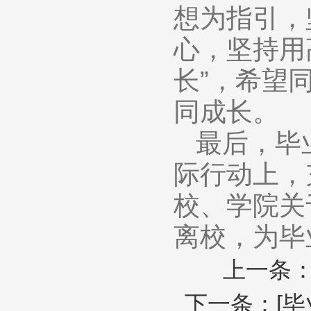
想为指引，
心，坚持用
长”，希望
同成长。
最后，毕
际行动上，
校、学院关
离校，为毕
上一条
下一条：
[