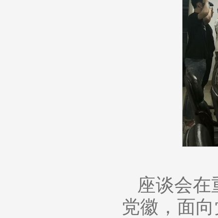
座谈会在
党徽，面向