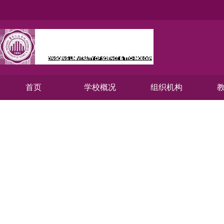
首页
学校概况
组织机构