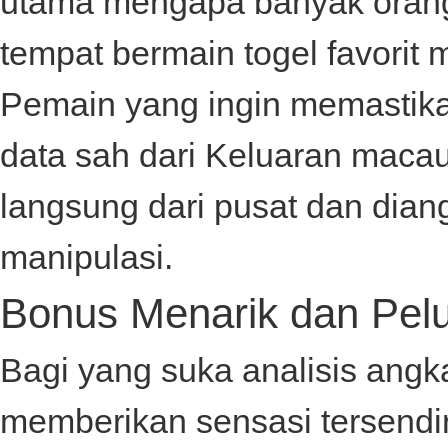
utama mengapa banyak orang 
tempat bermain togel favorit 
Pemain yang ingin memastika
data sah dari
Keluaran maca
langsung dari pusat dan dian
manipulasi.
Bonus Menarik dan Pelu
Bagi yang suka analisis angk
memberikan sensasi tersendir