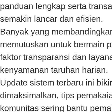
panduan lengkap serta trans
semakin lancar dan efisien.
Banyak yang membandingkan
memutuskan untuk bermain 
faktor transparansi dan laya
kenyamanan taruhan harian.
Update sistem terbaru ini biki
dimaksimalkan, tips pemakai
komunitas sering bantu pema