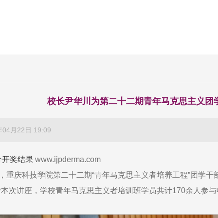
校长尹华川为第二十二期青年马克思主义团
4月22日 19:09
分开奖结果
www.ijpderma.com
午，重庆科技学院第二十二期“青年马克思主义者培养工程”团学
本次讲座，学校青年马克思主义者培训班学员共计170余人参与