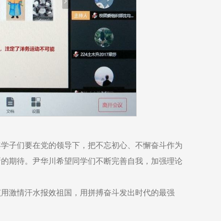
年学子们要在党的领导下，把不忘初心、不懈奋斗作为
新的期待。尹华川希望同学们不断完善自我，加强理论
该用激情汗水报效祖国，用拼搏奋斗发出时代的最强