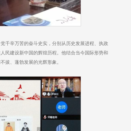
合党千辛万苦的奋斗史实，分别从历史发展进程、执政
族人民建设新中国的辉煌历程。他结合当今国际形势和
韧不拔、蓬勃发展的光辉形象。