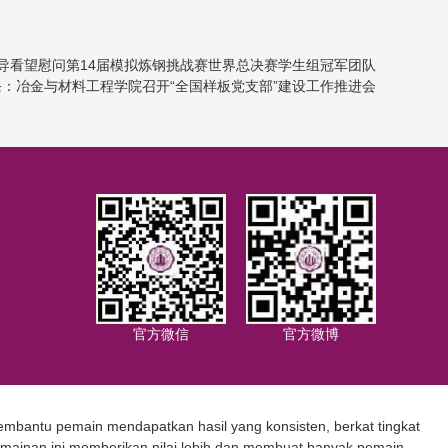
导看望慰问第14届模拟炼钢挑战赛世界总决赛学生组冠军团队
条：
冶金与材料工程学院召开“全国样板党支部”建设工作推进会
官方微信
官方微博
bantu pemain mendapatkan hasil yang konsisten, berkat tingkat
rmainan ini memberikan nilai lebih dan membuat banyak pemain