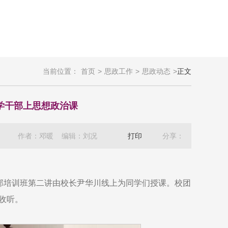
当前位置：
首页
>
思政工作
>
思政动态
>
正文
学干部上思想政治课
作者：邓暖
编辑：刘况
打印
分享：
干部培训班第二讲由校长尹华川线上为同学们授课。校团
收听。