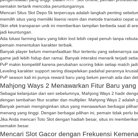
semakin tertarik mencoba peruntungannya.
Mencari
Situs Slot Depo 5k
terpercaya adalah langkah penting sebelu
memilih situs yang memiliki lisensi resmi dan metode transaksi cep
Skin efek transparan unik ini memberikan tampilan berbeda saat di ar
jadi keuntungan.
Ada lokasi farming baru yang bikin loot lebih cepat penuh tanpa rebu
pemain menentukan karakter terbaik.
Banyak player belum memanfaatkan fitur tertentu yang sebenarnya sa
game jadi lebih hidup dan ramai. Banyak interaksi menarik terjadi setia
PvP makin kompetitif karena perubahan scoring bikin setiap match jadi 
Leveling karakter support sering disepelekan padahal perannya krusi
PvP season kali ini punya reward baru yang belum pernah ada dan det
Mahjong Ways 2 Menawarkan Fitur Baru yang
Sebagai kelanjutan dari seri sebelumnya,
Mahjong Ways 2
hadir denga
dengan tambahan fitur scatter dan multiplier. Mahjong Ways 2 adala
Banyak pemain menginginkan situs yang menawarkan berbagai pilihan
menang yang tinggi. Dengan berbagai pilihan ini, pemain tidak perlu b
Jika Anda mencari
Toto Slot
dengan hadiah besar, situs ini memberik
semakin besar.
Mencari Slot Gacor dengan Frekuensi Kemena