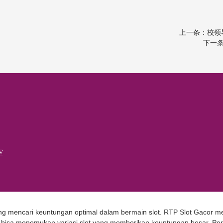
上一条：
校领
下一
室
ang mencari keuntungan optimal dalam bermain slot.
RTP Slot
Gacor mem
l bisa menemukan variasi slot yang memberikan keuntungan besar. Pe