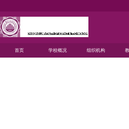
首页
学校概况
组织机构