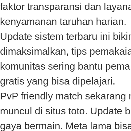
faktor transparansi dan laya
kenyamanan taruhan harian.
Update sistem terbaru ini biki
dimaksimalkan, tips pemakai
komunitas sering bantu pema
gratis yang bisa dipelajari.
PvP friendly match sekarang 
muncul di
situs toto
. Update 
gaya bermain. Meta lama bis