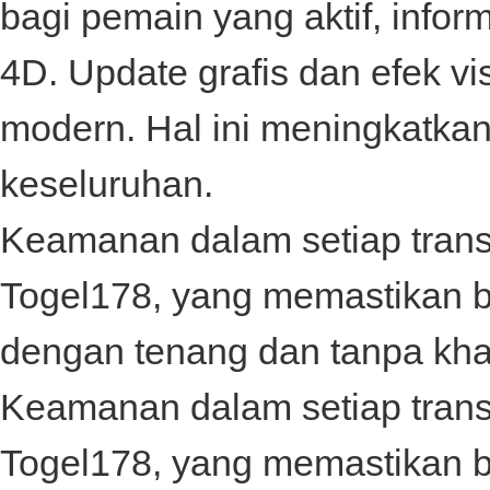
bagi pemain yang aktif, infor
4D
. Update grafis dan efek v
modern. Hal ini meningkatka
keseluruhan.
Keamanan dalam setiap transa
Togel178
, yang memastikan 
dengan tenang dan tanpa kha
Keamanan dalam setiap transa
Togel178
, yang memastikan 