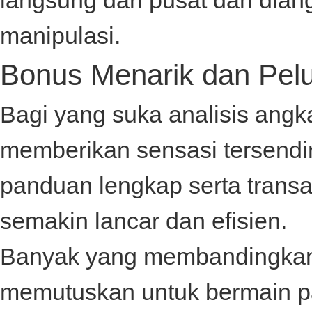
langsung dari pusat dan dian
manipulasi.
Bonus Menarik dan Pelu
Bagi yang suka analisis angk
memberikan sensasi tersendir
panduan lengkap serta trans
semakin lancar dan efisien.
Banyak yang membandingkan
memutuskan untuk bermain 