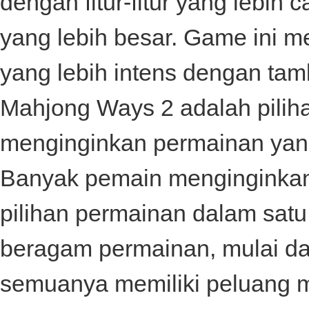
dengan fitur-fitur yang lebi
yang lebih besar. Game ini
yang lebih intens dengan tamba
Mahjong Ways 2 adalah pilih
menginginkan permainan ya
Banyak pemain menginginkan
pilihan permainan dalam satu
beragam permainan, mulai dar
semuanya memiliki peluang 