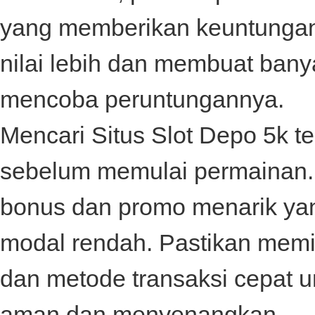
yang memberikan keuntungan
nilai lebih dan membuat bany
mencoba peruntungannya.
Mencari
Situs Slot Depo 5k
te
sebelum memulai permainan. 
bonus dan promo menarik ya
modal rendah. Pastikan memili
dan metode transaksi cepat 
aman dan menyenangkan.