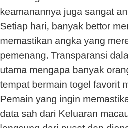
keamanannya juga sangat an
Setiap hari, banyak bettor 
memastikan angka yang mere
pemenang. Transparansi dalam
utama mengapa banyak orang 
tempat bermain togel favorit 
Pemain yang ingin memastika
data sah dari
Keluaran maca