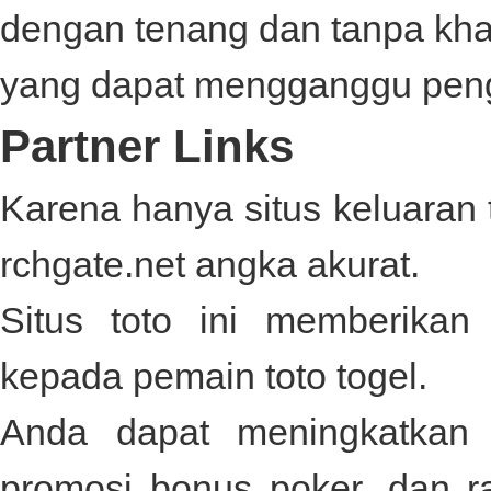
dengan tenang dan tanpa kh
yang dapat mengganggu pen
Partner Links
Karena hanya situs keluaran t
rchgate.net
angka akurat.
Situs toto ini memberika
kepada pemain toto togel.
Anda dapat meningkatka
promosi bonus poker, dan 