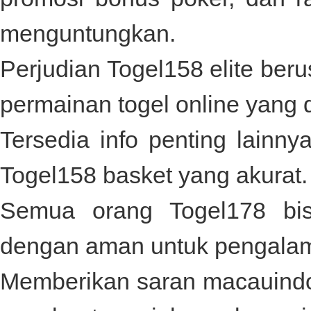
menguntungkan.
Perjudian
Togel158
elite beru
permainan togel online yang 
Tersedia info penting lainny
Togel158
basket yang akurat.
Semua orang
Togel178
bis
dengan aman untuk pengala
Memberikan saran
macauind