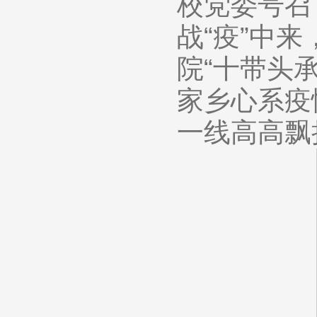
校党委号召
战“疫”中
院“十带头
家乡心系疫
一线高高飘