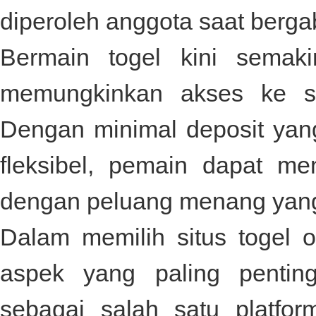
diperoleh anggota saat berga
Bermain togel kini semak
memungkinkan akses ke si
Dengan minimal deposit yan
fleksibel, pemain dapat me
dengan peluang menang yang t
Dalam memilih situs togel o
aspek yang paling penti
sebagai salah satu platf