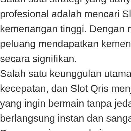
profesional adalah mencari
S
kemenangan tinggi. Dengan m
peluang mendapatkan kemena
secara signifikan.
Salah satu keunggulan utama
kecepatan, dan
Slot Qris
menj
yang ingin bermain tanpa je
berlangsung instan dan sangat