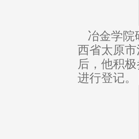
冶金学院
西省太原市
后，他积极
进行登记。