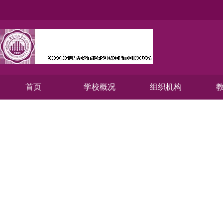
首页
学校概况
组织机构