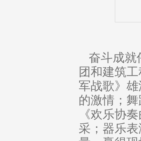
奋斗成就
团和建筑工
军战歌》雄
的激情；舞
《欢乐协奏
采；器乐表