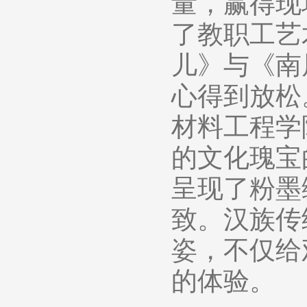
量，赢得现
了教职工艺
儿》与《南
心得到放松
材料工程学
的文化瑰宝
呈现了粉墨
致。汉族传
姿，不仅给
的体验。