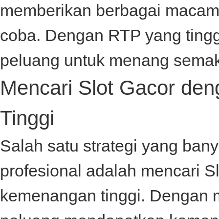
memberikan berbagai macam 
coba. Dengan RTP yang tingg
peluang untuk menang semak
Mencari Slot Gacor de
Tinggi
Salah satu strategi yang ban
profesional adalah mencari
S
kemenangan tinggi. Dengan m