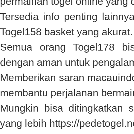
permainan togel online yang 
Tersedia info penting lainny
Togel158
basket yang akurat.
Semua orang
Togel178
bis
dengan aman untuk pengala
Memberikan saran
macauind
membantu perjalanan bermai
Mungkin bisa ditingkatkan 
yang lebih
https://pedetogel.n