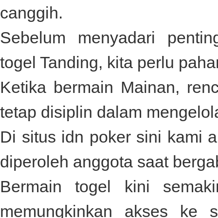
canggih.
Sebelum menyadari pentin
togel
Tanding, kita perlu paha
Ketika bermain Mainan, re
tetap disiplin dalam mengelol
Di
situs idn poker
sini kami 
diperoleh anggota saat berga
Bermain togel kini semak
memungkinkan akses ke si