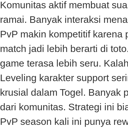
Komunitas aktif membuat sua
ramai. Banyak interaksi menari
PvP makin kompetitif karena 
match jadi lebih berarti di
toto
game terasa lebih seru. Kala
Leveling karakter support se
krusial dalam
Togel
. Banyak 
dari komunitas. Strategi ini bi
PvP season kali ini punya re