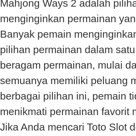
Mahjong Ways 2 adalah pilih
menginginkan permainan ya
Banyak pemain menginginkan
pilihan permainan dalam satu
beragam permainan, mulai dar
semuanya memiliki peluang 
berbagai pilihan ini, pemain t
menikmati permainan favorit 
Jika Anda mencari
Toto Slot
d