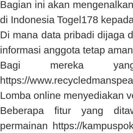
Bagian ini akan mengenalkan 
di Indonesia
Togel178
kepada
Di mana data pribadi dijaga
informasi anggota tetap aman
Bagi mereka yan
https://www.recycledmanspe
Lomba online menyediakan ve
Beberapa fitur yang dit
permainan
https://kampuspo