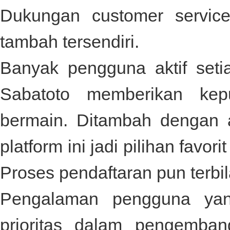
Dukungan customer service
tambah tersendiri.
Banyak pengguna aktif set
Sabatoto
memberikan kep
bermain. Ditambah dengan 
platform ini jadi pilihan fav
Proses pendaftaran pun terbi
Pengalaman pengguna yan
prioritas dalam pengemban