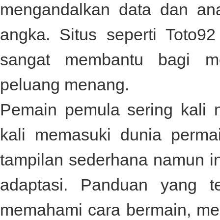
mengandalkan data dan anal
angka. Situs seperti
Toto92
sangat membantu bagi me
peluang menang.
Pemain pemula sering kali 
kali memasuki dunia perma
tampilan sederhana namun i
adaptasi. Panduan yang t
memahami cara bermain, men