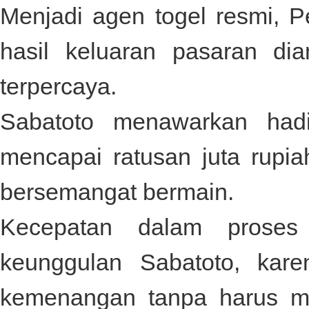
Menjadi agen togel resmi,
P
hasil keluaran pasaran di
terpercaya.
Sabatoto
menawarkan hadia
mencapai ratusan juta rupi
bersemangat bermain.
Kecepatan dalam proses
keunggulan
Sabatoto
, kare
kemenangan tanpa harus me