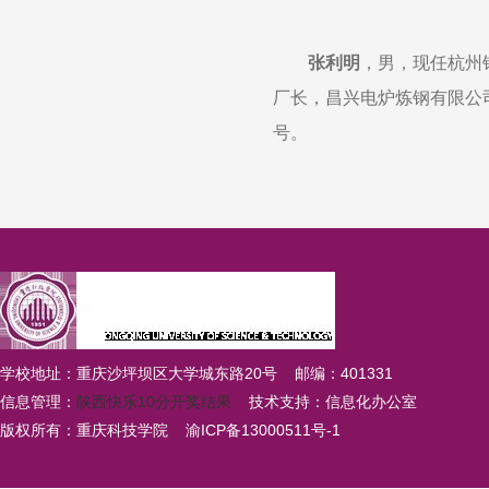
张利明
，男，现任杭州
厂长，昌兴电炉炼钢有限公司总
号。
学校地址：重庆沙坪坝区大学城东路20号 邮编：401331
信息管理：
陕西快乐10分开奖结果
技术支持：信息化办公室
版权所有：重庆科技学院
渝ICP备13000511号-1