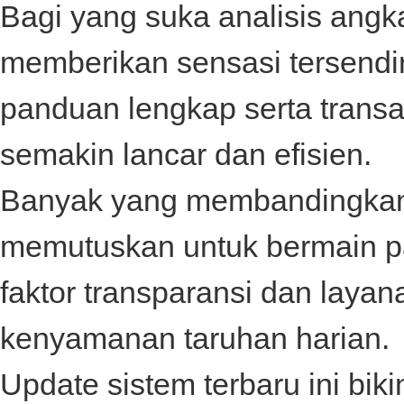
Bagi yang suka analisis angk
memberikan sensasi tersendir
panduan lengkap serta trans
semakin lancar dan efisien.
Banyak yang membandingkan
memutuskan untuk bermain 
faktor transparansi dan laya
kenyamanan taruhan harian.
Update sistem terbaru ini biki