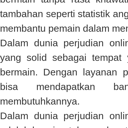
tambahan seperti statistik an
membantu pemain dalam mene
Dalam dunia perjudian onl
yang solid sebagai tempat
bermain. Dengan layanan p
bisa mendapatkan ba
membutuhkannya.
Dalam dunia perjudian onli