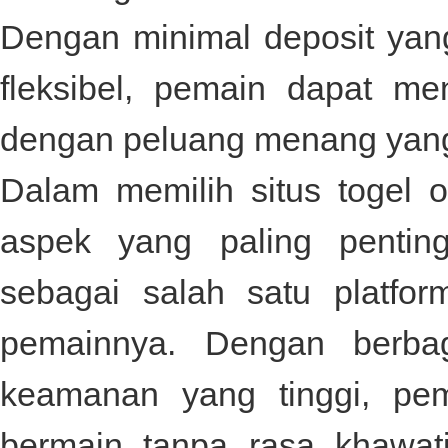
Dengan minimal deposit yan
fleksibel, pemain dapat me
dengan peluang menang yang t
Dalam memilih situs togel o
aspek yang paling penti
sebagai salah satu platf
pemainnya. Dengan berbag
keamanan yang tinggi, pe
bermain tanpa rasa khawatir