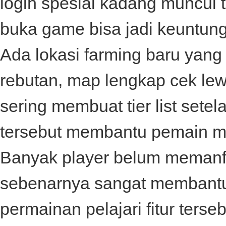
login spesial kadang muncul
buka game bisa jadi keuntun
Ada lokasi farming baru yang 
rebutan, map lengkap cek le
sering membuat tier list setela
tersebut membantu pemain me
Banyak player belum memanfaa
sebenarnya sangat membantu
permainan pelajari fitur terse