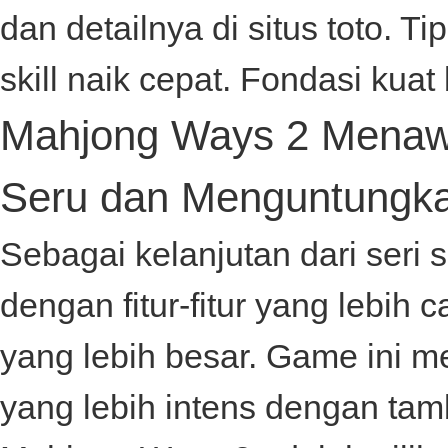
dan detailnya di
situs toto
. Ti
skill naik cepat. Fondasi kuat 
Mahjong Ways 2 Menawa
Seru dan Menguntungk
Sebagai kelanjutan dari seri
dengan fitur-fitur yang lebi
yang lebih besar. Game ini
yang lebih intens dengan tamba