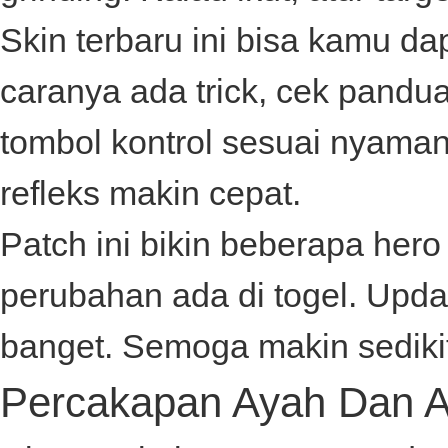
Skin terbaru ini bisa kamu dape
caranya ada trick, cek pandu
tombol kontrol sesuai nyaman
refleks makin cepat.
Patch ini bikin beberapa hero f
perubahan ada di
togel
. Upda
banget. Semoga makin sediki
Percakapan Ayah Dan 