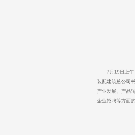
7月19日上
装配建筑总公司
产业发展、产品
企业招聘等方面