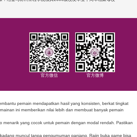
官方微信
官方微博
bantu pemain mendapatkan hasil yang konsisten, berkat tingkat
rmainan ini memberikan nilai lebih dan membuat banyak pemain
o menarik yang cocok untuk pemain dengan modal rendah. Pastikan
al kadang muncul tanpa pengumuman panjang. Rajin buka game bisa