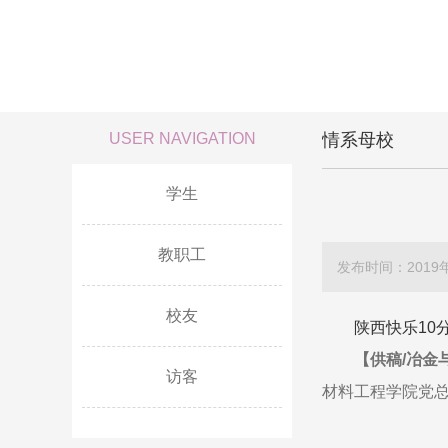
用户导航
USER NAVIGATION
情系母校
学生
教职工
发布时间：2019年0
校友
陕西快乐10
【供稿/冶金
访客
材料工程学院党