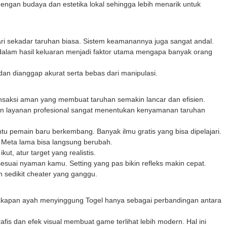
dengan budaya dan estetika lokal sehingga lebih menarik untuk
i sekadar taruhan biasa. Sistem keamanannya juga sangat andal.
alam hasil keluaran menjadi faktor utama mengapa banyak orang
 dan dianggap akurat serta bebas dari manipulasi.
ansaksi aman yang membuat taruhan semakin lancar dan efisien.
 dan layanan profesional sangat menentukan kenyamanan taruhan
antu pemain baru berkembang. Banyak ilmu gratis yang bisa dipelajari.
 Meta lama bisa langsung berubah.
ut, atur target yang realistis.
 sesuai nyaman kamu. Setting yang pas bikin refleks makin cepat.
n sedikit cheater yang ganggu.
rcakapan ayah menyinggung
Togel
hanya sebagai perbandingan antara
afis dan efek visual membuat game terlihat lebih modern. Hal ini