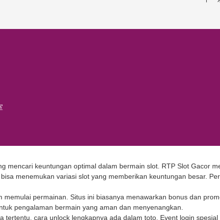
室
ang mencari keuntungan optimal dalam bermain slot.
RTP Slot
Gacor mem
l bisa menemukan variasi slot yang memberikan keuntungan besar. Pe
m memulai permainan. Situs ini biasanya menawarkan bonus dan prom
at untuk pengalaman bermain yang aman dan menyenangkan.
ea tertentu, cara unlock lengkapnya ada dalam
toto
. Event login spesi