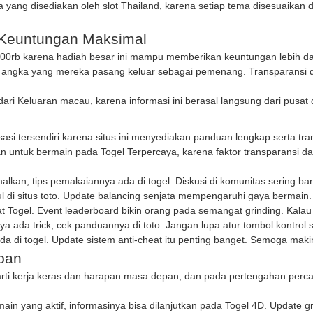
 yang disediakan oleh
slot Thailand
, karena setiap tema disesuaikan 
k Keuntungan Maksimal
200rb
karena hadiah besar ini mampu memberikan keuntungan lebih dar
angka yang mereka pasang keluar sebagai pemenang. Transparansi d
dari
Keluaran macau
, karena informasi ini berasal langsung dari pusat
si tersendiri karena situs ini menyediakan panduan lengkap serta tr
n untuk bermain pada
Togel Terpercaya
, karena faktor transparansi
simalkan, tips pemakaiannya ada di
togel
. Diskusi di komunitas sering b
l di
situs toto
. Update balancing senjata mempengaruhi gaya bermain.
at
Togel
. Event leaderboard bikin orang pada semangat grinding. Kalau ik
anya ada trick, cek panduannya di
toto
. Jangan lupa atur tombol kontrol
ada di
togel
. Update sistem anti-cheat itu penting banget. Semoga maki
pan
 arti kerja keras dan harapan masa depan, dan pada pertengahan pe
ain yang aktif, informasinya bisa dilanjutkan pada
Togel 4D
. Update gr