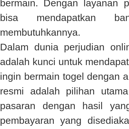
bermain. Dengan layanan p
bisa mendapatkan ba
membutuhkannya.
Dalam dunia perjudian onli
adalah kunci untuk mendapat
ingin bermain togel dengan
resmi
adalah pilihan utama
pasaran dengan hasil yang
pembayaran yang disediak