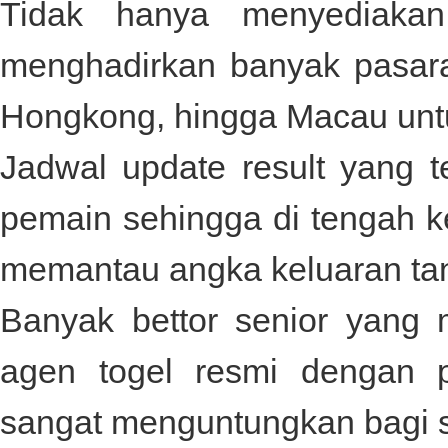
Tidak hanya menyediaka
menghadirkan banyak pasaran
Hongkong, hingga Macau unt
Jadwal update result yang 
pemain sehingga di tengah k
memantau angka keluaran tanp
Banyak bettor senior yan
agen togel resmi dengan 
sangat menguntungkan bagi 