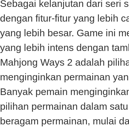
Sebagai kelanjutan dari seri
dengan fitur-fitur yang lebi
yang lebih besar. Game ini
yang lebih intens dengan tamba
Mahjong Ways 2 adalah pilih
menginginkan permainan ya
Banyak pemain menginginkan
pilihan permainan dalam satu
beragam permainan, mulai dar