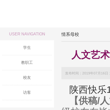
用户导航
USER NAVIGATION
情系母校
学生
人文艺术
教职工
发布时间：2019年07月16日 1
校友
陕西快乐
访客
【供稿/