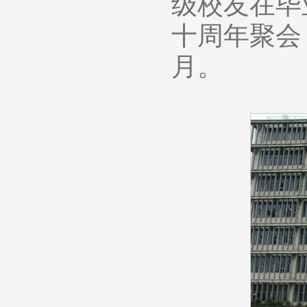
级校友在毕
十周年聚会
月。