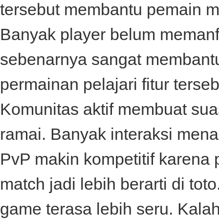
tersebut membantu pemain me
Banyak player belum memanfaa
sebenarnya sangat membantu
permainan pelajari fitur terse
Komunitas aktif membuat sua
ramai. Banyak interaksi menari
PvP makin kompetitif karena 
match jadi lebih berarti di
toto
game terasa lebih seru. Kala