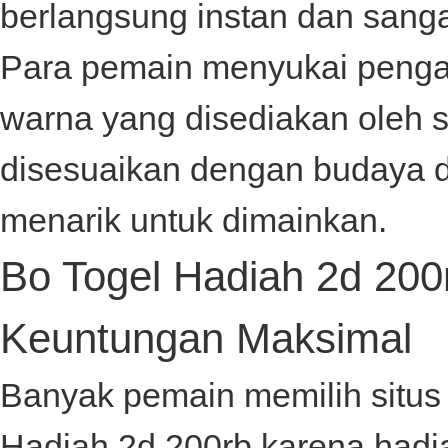
berlangsung instan dan sangat
Para pemain menyukai penga
warna yang disediakan oleh
s
disesuaikan dengan budaya da
menarik untuk dimainkan.
Bo Togel Hadiah 2d 200r
Keuntungan Maksimal
Banyak pemain memilih situ
Hadiah 2d 200rb
karena hadi