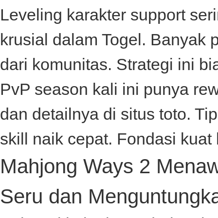
Leveling karakter support se
krusial dalam
Togel
. Banyak 
dari komunitas. Strategi ini bi
PvP season kali ini punya re
dan detailnya di
situs toto
. Ti
skill naik cepat. Fondasi kuat 
Mahjong Ways 2 Menawa
Seru dan Menguntungk