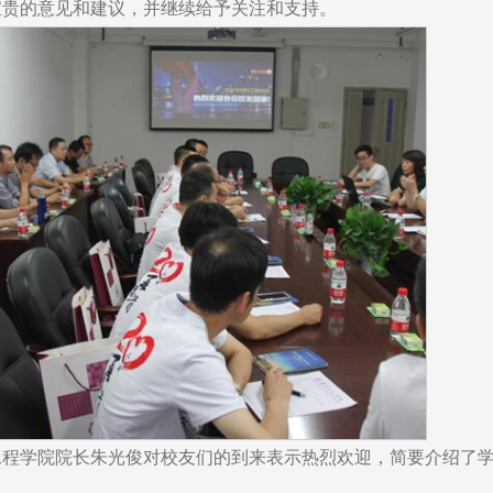
宝贵的意见和建议，并继续给予关注和支持。
工程学院院长朱光俊对校友们的到来表示热烈欢迎，简要介绍了