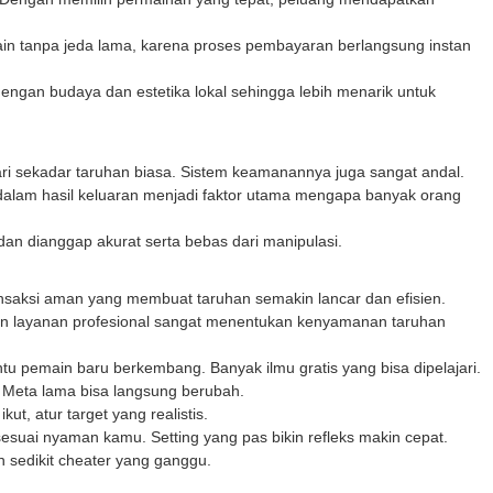
main tanpa jeda lama, karena proses pembayaran berlangsung instan
dengan budaya dan estetika lokal sehingga lebih menarik untuk
i sekadar taruhan biasa. Sistem keamanannya juga sangat andal.
alam hasil keluaran menjadi faktor utama mengapa banyak orang
 dan dianggap akurat serta bebas dari manipulasi.
ansaksi aman yang membuat taruhan semakin lancar dan efisien.
 dan layanan profesional sangat menentukan kenyamanan taruhan
antu pemain baru berkembang. Banyak ilmu gratis yang bisa dipelajari.
 Meta lama bisa langsung berubah.
ut, atur target yang realistis.
 sesuai nyaman kamu. Setting yang pas bikin refleks makin cepat.
n sedikit cheater yang ganggu.