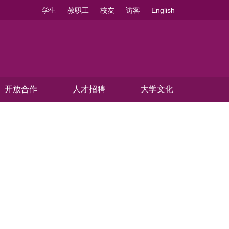
学生
教职工
校友
访客
English
开放合作
人才招聘
大学文化