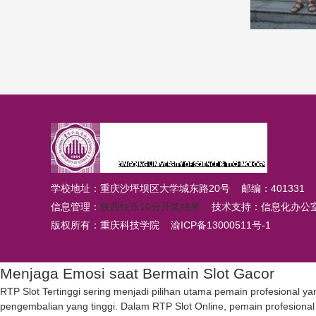
学校地址：重庆沙坪坝区大学城东路20号 邮编：401331
信息管理：
陕西快乐10分开奖结果
技术支持：信息化办公
版权所有：重庆科技学院
渝ICP备13000511号-1
Menjaga Emosi saat Bermain Slot Gacor
RTP Slot Tertinggi sering menjadi pilihan utama pemain profesional y
pengembalian yang tinggi. Dalam RTP Slot Online, pemain profesiona