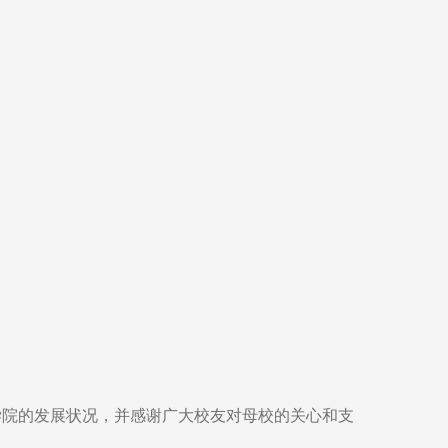
学院的发展状况，并感谢广大校友对母校的关心和支