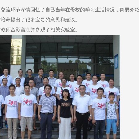
动交流环节深情回忆了自己当年在母校的学习生活情况，简要介
才培养提出了很多宝贵的意见和建议。
与教师合影留念并参观了相关实验室。