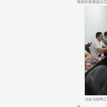
母校的发展提出
冶金与材料
持。