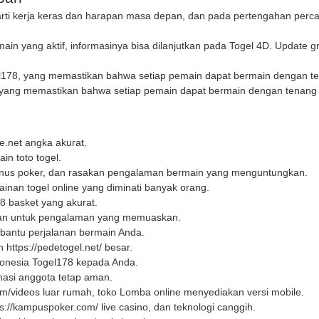
 arti kerja keras dan harapan masa depan, dan pada pertengahan pe
ain yang aktif, informasinya bisa dilanjutkan pada
Togel 4D
. Update gr
l178
, yang memastikan bahwa setiap pemain dapat bermain dengan t
 yang memastikan bahwa setiap pemain dapat bermain dengan tenang
e.net
angka akurat.
n toto togel.
nus poker, dan rasakan pengalaman bermain yang menguntungkan.
ainan togel online yang diminati banyak orang.
58
basket yang akurat.
man untuk pengalaman yang memuaskan.
mbantu perjalanan bermain Anda.
ih
https://pedetogel.net/
besar.
donesia
Togel178
kepada Anda.
masi anggota tetap aman.
om/videos
luar rumah, toko Lomba online menyediakan versi mobile.
ps://kampuspoker.com/
live casino, dan teknologi canggih.