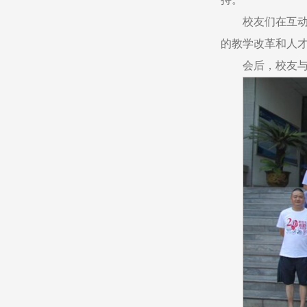
校友们在互
的教学改革和人
会后，校友