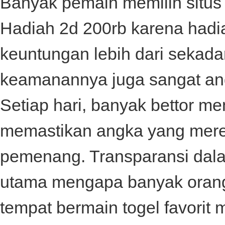
Banyak pemain memilih situ
Hadiah 2d 200rb
karena hadi
keuntungan lebih dari sekada
keamanannya juga sangat an
Setiap hari, banyak bettor 
memastikan angka yang mere
pemenang. Transparansi dalam
utama mengapa banyak orang 
tempat bermain togel favorit 