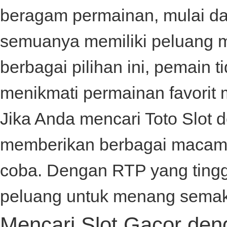
beragam permainan, mulai dar
semuanya memiliki peluang 
berbagai pilihan ini, pemain t
menikmati permainan favorit 
Jika Anda mencari
Toto Slot
d
memberikan berbagai macam 
coba. Dengan RTP yang tingg
peluang untuk menang semak
Mencari Slot Gacor de