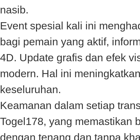
nasib.
Event spesial kali ini mengh
bagi pemain yang aktif, infor
4D
. Update grafis dan efek v
modern. Hal ini meningkatka
keseluruhan.
Keamanan dalam setiap transa
Togel178
, yang memastikan 
dengan tenang dan tanpa kha