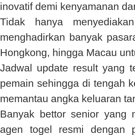
inovatif demi kenyamanan d
Tidak hanya menyediaka
menghadirkan banyak pasaran
Hongkong, hingga Macau unt
Jadwal update result yang 
pemain sehingga di tengah k
memantau angka keluaran tanp
Banyak bettor senior yan
agen togel resmi dengan 