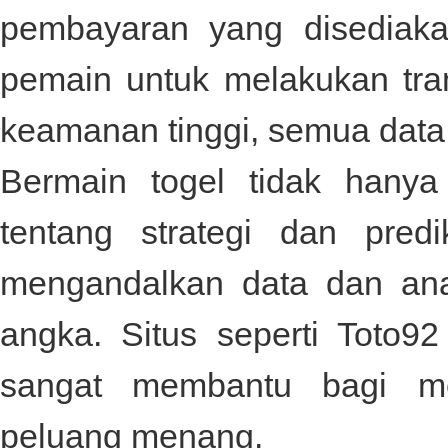
pembayaran yang disediak
pemain untuk melakukan tra
keamanan tinggi, semua data d
Bermain togel tidak hanya 
tentang strategi dan pred
mengandalkan data dan anal
angka. Situs seperti
Toto92
sangat membantu bagi me
peluang menang.