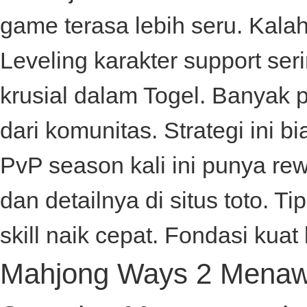
game terasa lebih seru. Kala
Leveling karakter support se
krusial dalam
Togel
. Banyak 
dari komunitas. Strategi ini bi
PvP season kali ini punya re
dan detailnya di
situs toto
. Ti
skill naik cepat. Fondasi kuat 
Mahjong Ways 2 Menawa