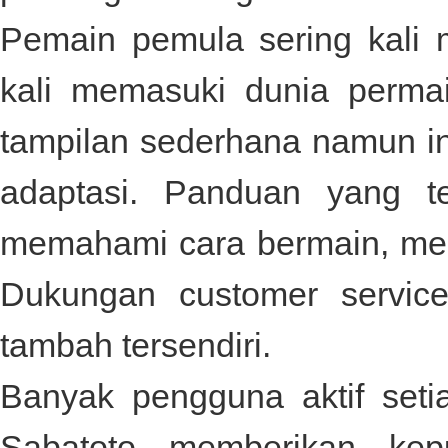
Pemain pemula sering kali 
kali memasuki dunia perma
tampilan sederhana namun i
adaptasi. Panduan yang t
memahami cara bermain, men
Dukungan customer service
tambah tersendiri.
Banyak pengguna aktif set
Sabatoto
memberikan kep