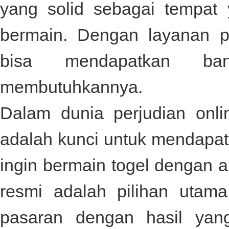
yang solid sebagai tempat
bermain. Dengan layanan p
bisa mendapatkan ba
membutuhkannya.
Dalam dunia perjudian onli
adalah kunci untuk mendapat
ingin bermain togel dengan
resmi
adalah pilihan utama
pasaran dengan hasil yang