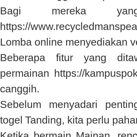
Bagi mereka yan
https://www.recycledmanspe
Lomba online menyediakan ve
Beberapa fitur yang dit
permainan
https://kampuspo
canggih.
Sebelum menyadari pentin
togel
Tanding, kita perlu paha
Ketika bermain Mainan, re