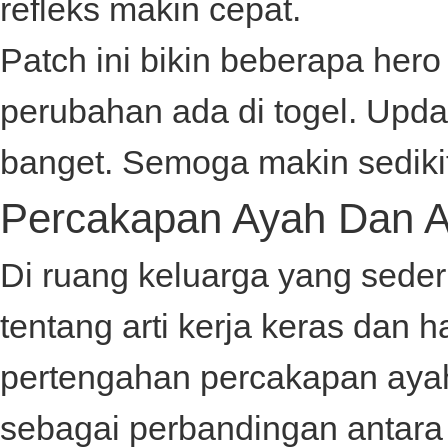
refleks makin cepat.
Patch ini bikin beberapa hero f
perubahan ada di
togel
. Upda
banget. Semoga makin sediki
Percakapan Ayah Dan 
Di ruang keluarga yang sede
tentang arti kerja keras dan
pertengahan percakapan ay
sebagai perbandingan antar