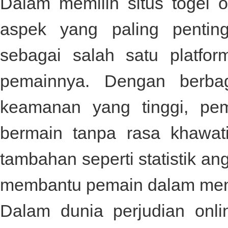
Dalam memilih situs togel o
aspek yang paling penti
sebagai salah satu platf
pemainnya. Dengan berbag
keamanan yang tinggi, pe
bermain tanpa rasa khawatir
tambahan seperti statistik an
membantu pemain dalam mene
Dalam dunia perjudian onl