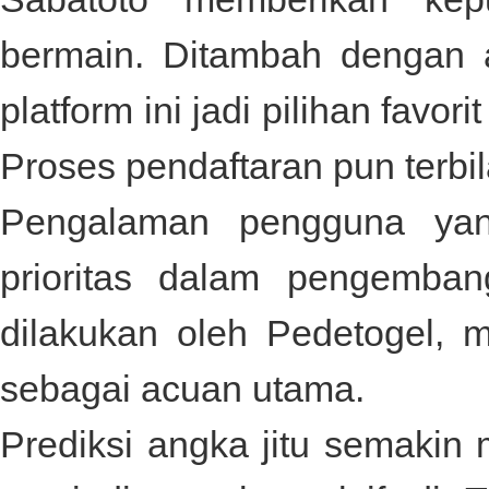
bermain. Ditambah dengan 
platform ini jadi pilihan fav
Proses pendaftaran pun terbi
Pengalaman pengguna yan
prioritas dalam pengemban
dilakukan oleh
Pedetogel
, 
sebagai acuan utama.
Prediksi angka jitu semakin