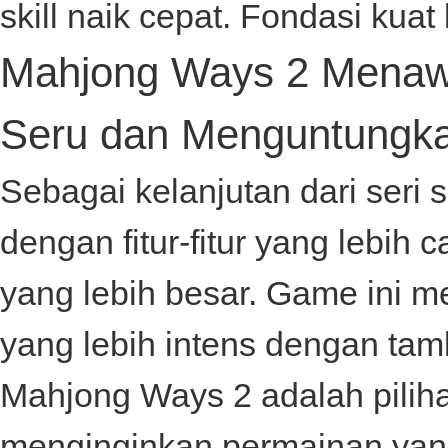
skill naik cepat. Fondasi kuat 
Mahjong Ways 2 Menawa
Seru dan Menguntungk
Sebagai kelanjutan dari seri
dengan fitur-fitur yang lebi
yang lebih besar. Game ini
yang lebih intens dengan tamba
Mahjong Ways 2 adalah pilih
menginginkan permainan ya