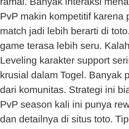
ramai. Banyak interaksi menari
PvP makin kompetitif karena 
match jadi lebih berarti di
toto
game terasa lebih seru. Kala
Leveling karakter support se
krusial dalam
Togel
. Banyak 
dari komunitas. Strategi ini bi
PvP season kali ini punya re
dan detailnya di
situs toto
. Ti