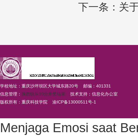
下一条：
关
学校地址：重庆沙坪坝区大学城东路20号 邮编：401331
信息管理：
陕西快乐10分开奖结果
技术支持：信息化办公室
版权所有：重庆科技学院
渝ICP备13000511号-1
Menjaga Emosi saat Be