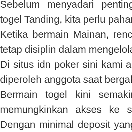
Sebelum menyadari pentin
togel
Tanding, kita perlu paha
Ketika bermain Mainan, re
tetap disiplin dalam mengelol
Di
situs idn poker
sini kami 
diperoleh anggota saat berga
Bermain togel kini semak
memungkinkan akses ke si
Dengan minimal deposit yan