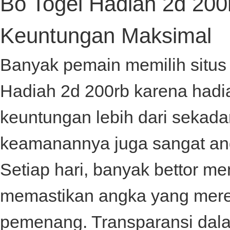
Bo Togel Hadiah 2d 200r
Keuntungan Maksimal
Banyak pemain memilih situ
Hadiah 2d 200rb
karena hadi
keuntungan lebih dari sekada
keamanannya juga sangat an
Setiap hari, banyak bettor 
memastikan angka yang mere
pemenang. Transparansi dalam