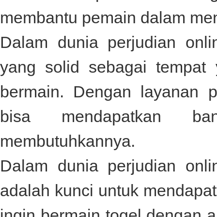
membantu pemain dalam mene
Dalam dunia perjudian onl
yang solid sebagai tempat
bermain. Dengan layanan p
bisa mendapatkan ba
membutuhkannya.
Dalam dunia perjudian onli
adalah kunci untuk mendapat
ingin bermain togel dengan