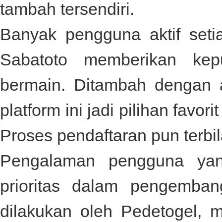
tambah tersendiri.
Banyak pengguna aktif set
Sabatoto
memberikan kep
bermain. Ditambah dengan 
platform ini jadi pilihan fav
Proses pendaftaran pun terbi
Pengalaman pengguna yan
prioritas dalam pengemban
dilakukan oleh
Pedetogel
, 