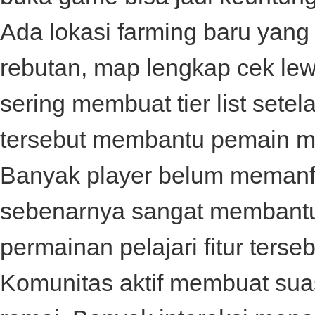
Ada lokasi farming baru yang 
rebutan, map lengkap cek le
sering membuat tier list setela
tersebut membantu pemain me
Banyak player belum memanfaa
sebenarnya sangat membantu
permainan pelajari fitur terse
Komunitas aktif membuat sua