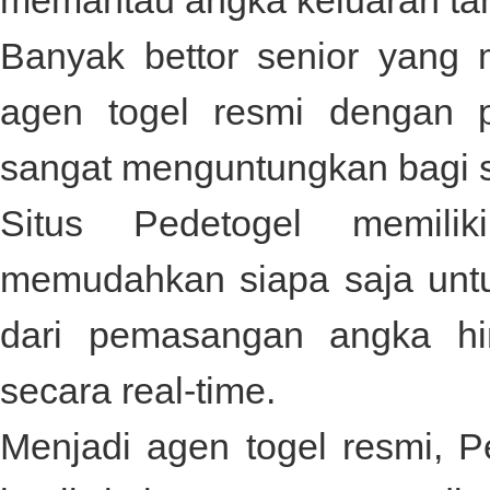
memantau angka keluaran tanp
Banyak bettor senior yan
agen togel resmi dengan 
sangat menguntungkan bagi 
Situs
Pedetogel
memiliki
memudahkan siapa saja unt
dari pemasangan angka hi
secara real-time.
Menjadi agen togel resmi,
P