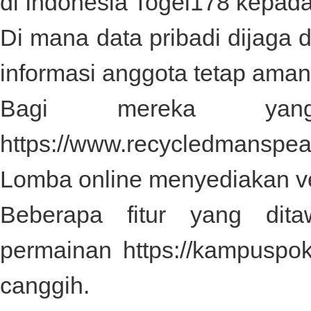
di Indonesia
Togel178
kepada
Di mana data pribadi dijaga
informasi anggota tetap aman
Bagi mereka yan
https://www.recycledmanspe
Lomba online menyediakan ve
Beberapa fitur yang dit
permainan
https://kampuspo
canggih.