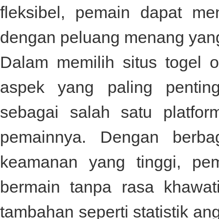
fleksibel, pemain dapat me
dengan peluang menang yang t
Dalam memilih situs togel o
aspek yang paling penti
sebagai salah satu platf
pemainnya. Dengan berbag
keamanan yang tinggi, pe
bermain tanpa rasa khawatir
tambahan seperti statistik an