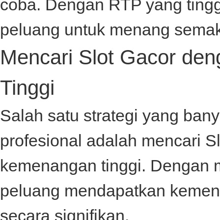
coba. Dengan RTP yang tingg
peluang untuk menang semak
Mencari Slot Gacor de
Tinggi
Salah satu strategi yang ban
profesional adalah mencari
S
kemenangan tinggi. Dengan m
peluang mendapatkan kemena
secara signifikan.