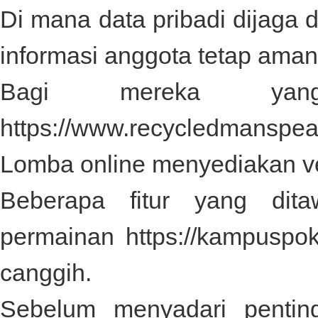
Di mana data pribadi dijaga
informasi anggota tetap aman
Bagi mereka yan
https://www.recycledmanspe
Lomba online menyediakan ve
Beberapa fitur yang dit
permainan
https://kampuspo
canggih.
Sebelum menyadari pentin