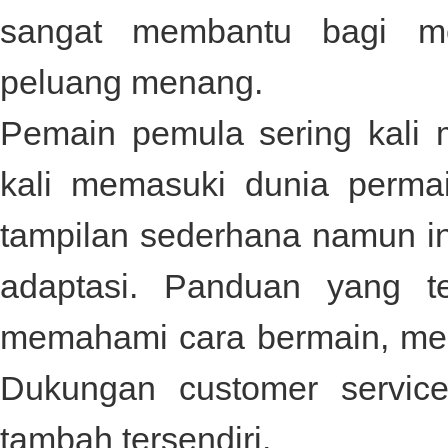
sangat membantu bagi me
peluang menang.
Pemain pemula sering kali 
kali memasuki dunia perma
tampilan sederhana namun i
adaptasi. Panduan yang t
memahami cara bermain, men
Dukungan customer service
tambah tersendiri.