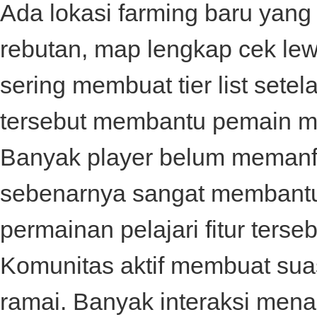
Ada lokasi farming baru yang 
rebutan, map lengkap cek le
sering membuat tier list setela
tersebut membantu pemain me
Banyak player belum memanfaa
sebenarnya sangat membantu
permainan pelajari fitur terse
Komunitas aktif membuat sua
ramai. Banyak interaksi menari