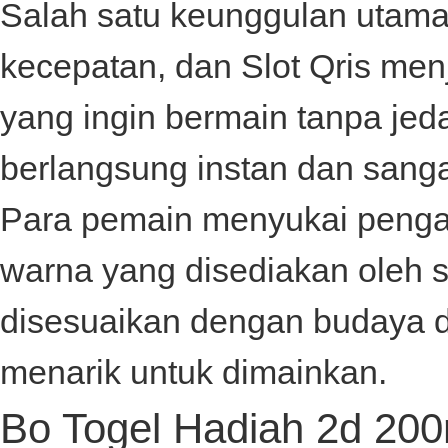
Salah satu keunggulan utama
kecepatan, dan
Slot Qris
menj
yang ingin bermain tanpa je
berlangsung instan dan sangat
Para pemain menyukai penga
warna yang disediakan oleh
s
disesuaikan dengan budaya da
menarik untuk dimainkan.
Bo Togel Hadiah 2d 200r