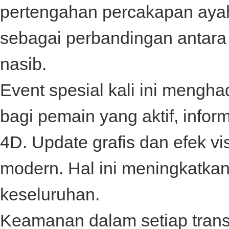
pertengahan percakapan ay
sebagai perbandingan antar
nasib.
Event spesial kali ini mengh
bagi pemain yang aktif, infor
4D
. Update grafis dan efek v
modern. Hal ini meningkatka
keseluruhan.
Keamanan dalam setiap transa