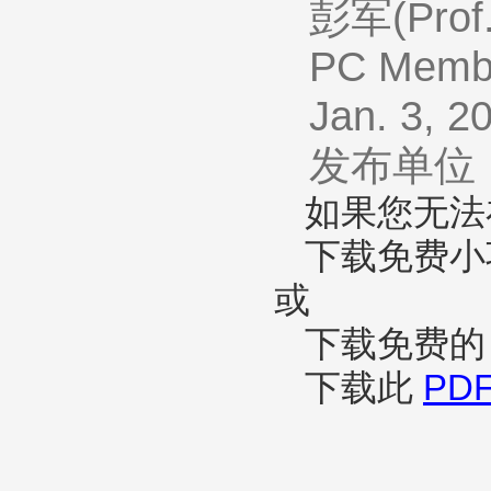
彭军(Prof.
PC Membe
Jan. 3, 2
发布单位
如果您无法
下载免费
或
下载免费
下载此
PD