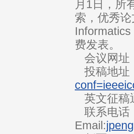
月1日，所有
索，优秀论文推荐到
Informatic
费发表。
会议网址
投稿地址
conf=ieeeic
英文征稿
联系电话：02
Email:
jpen