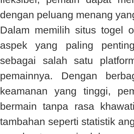
dengan peluang menang yang t
Dalam memilih situs togel o
aspek yang paling penti
sebagai salah satu platf
pemainnya. Dengan berbag
keamanan yang tinggi, pe
bermain tanpa rasa khawatir
tambahan seperti statistik an