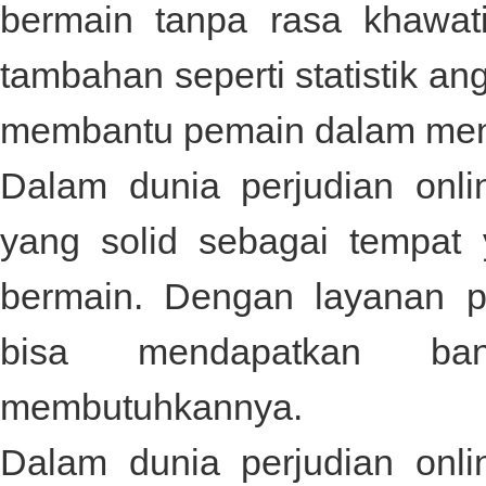
bermain tanpa rasa khawatir
tambahan seperti statistik an
membantu pemain dalam mene
Dalam dunia perjudian onl
yang solid sebagai tempat
bermain. Dengan layanan p
bisa mendapatkan ba
membutuhkannya.
Dalam dunia perjudian onli