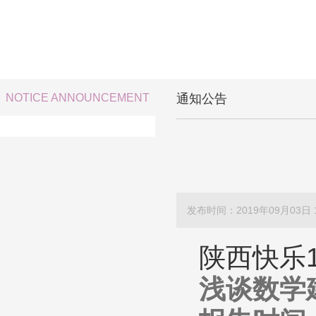
通知公告
NOTICE ANNOUNCEMENT
通知公告
发布时间：2019年09月03日 1
陕西快乐
浅谈数学