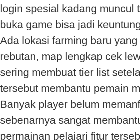
login spesial kadang muncul
buka game bisa jadi keuntun
Ada lokasi farming baru yang 
rebutan, map lengkap cek le
sering membuat tier list setela
tersebut membantu pemain me
Banyak player belum memanfaa
sebenarnya sangat membantu
permainan pelajari fitur terse