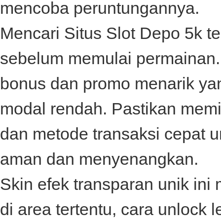
mencoba peruntungannya.
Mencari
Situs Slot Depo 5k
te
sebelum memulai permainan. 
bonus dan promo menarik ya
modal rendah. Pastikan memili
dan metode transaksi cepat 
aman dan menyenangkan.
Skin efek transparan unik in
di area tertentu, cara unloc