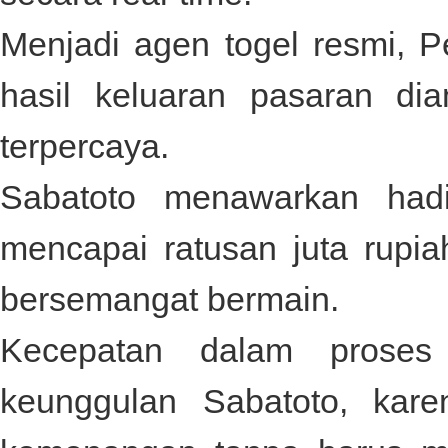
Menjadi agen togel resmi,
P
hasil keluaran pasaran di
terpercaya.
Sabatoto
menawarkan hadia
mencapai ratusan juta rupi
bersemangat bermain.
Kecepatan dalam proses
keunggulan
Sabatoto
, kare