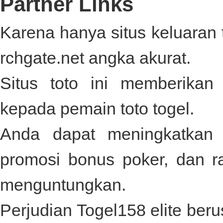
Partner Links
Karena hanya situs keluaran t
rchgate.net
angka akurat.
Situs toto ini memberika
kepada pemain toto togel.
Anda dapat meningkatka
promosi bonus poker, dan 
menguntungkan.
Perjudian
Togel158
elite beru