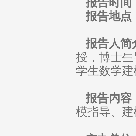
报告时间
报告地点
报告人简
授，博士生
学生数学建
报告内容
模指导、建