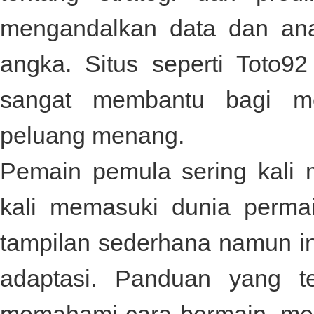
mengandalkan data dan anal
angka. Situs seperti
Toto92
sangat membantu bagi me
peluang menang.
Pemain pemula sering kali 
kali memasuki dunia perma
tampilan sederhana namun i
adaptasi. Panduan yang t