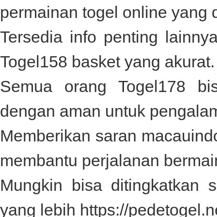
permainan togel online yang 
Tersedia info penting lainny
Togel158
basket yang akurat.
Semua orang
Togel178
bis
dengan aman untuk pengala
Memberikan saran
macauind
membantu perjalanan bermai
Mungkin bisa ditingkatkan 
yang lebih
https://pedetogel.n