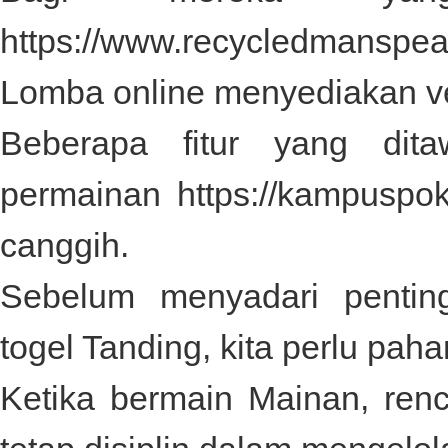
https://www.recycledmanspe
Lomba online menyediakan ve
Beberapa fitur yang dit
permainan
https://kampuspo
canggih.
Sebelum menyadari pentin
togel
Tanding, kita perlu paha
Ketika bermain Mainan, re