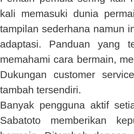
kali memasuki dunia perma
tampilan sederhana namun i
adaptasi. Panduan yang t
memahami cara bermain, men
Dukungan customer service
tambah tersendiri.
Banyak pengguna aktif set
Sabatoto
memberikan kep