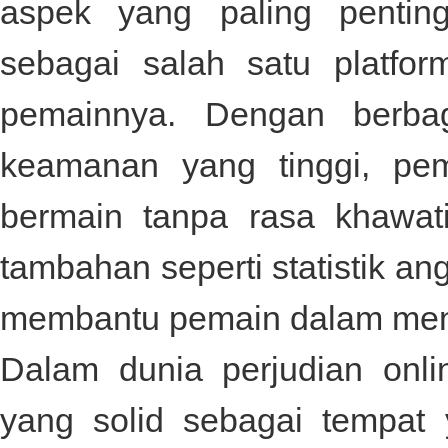
aspek yang paling penti
sebagai salah satu platf
pemainnya. Dengan berbag
keamanan yang tinggi, pe
bermain tanpa rasa khawatir
tambahan seperti statistik an
membantu pemain dalam mene
Dalam dunia perjudian onl
yang solid sebagai tempat