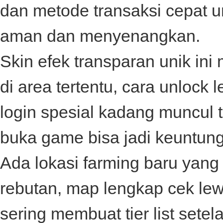
dan metode transaksi cepat 
aman dan menyenangkan.
Skin efek transparan unik in
di area tertentu, cara unloc
login spesial kadang muncul
buka game bisa jadi keuntun
Ada lokasi farming baru yang 
rebutan, map lengkap cek le
sering membuat tier list setela