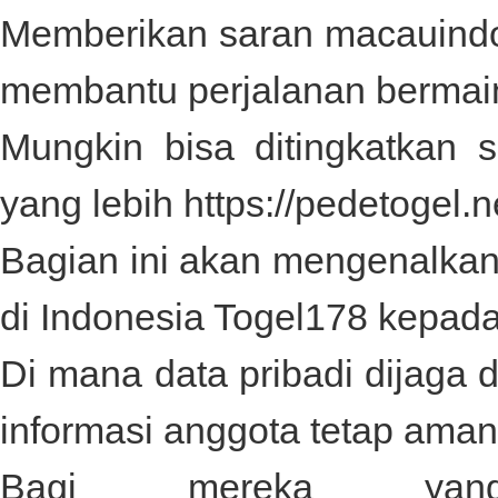
Memberikan saran
macauind
membantu perjalanan bermai
Mungkin bisa ditingkatkan 
yang lebih
https://pedetogel.n
Bagian ini akan mengenalkan 
di Indonesia
Togel178
kepada
Di mana data pribadi dijaga
informasi anggota tetap aman
Bagi mereka yan