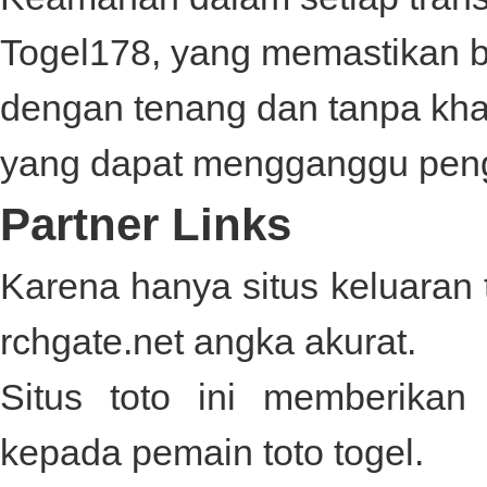
Togel178
, yang memastikan 
dengan tenang dan tanpa kh
yang dapat mengganggu pen
Partner Links
Karena hanya situs keluaran t
rchgate.net
angka akurat.
Situs toto ini memberika
kepada pemain toto togel.