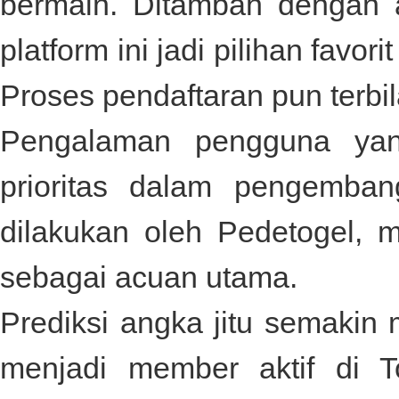
bermain. Ditambah dengan 
platform ini jadi pilihan fav
Proses pendaftaran pun terbi
Pengalaman pengguna yan
prioritas dalam pengemban
dilakukan oleh
Pedetogel
, 
sebagai acuan utama.
Prediksi angka jitu semakin
menjadi member aktif di
T