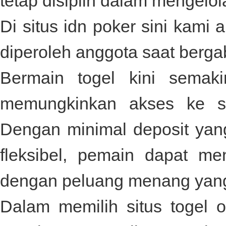
tetap disiplin dalam mengelol
Di
situs idn poker
sini kami 
diperoleh anggota saat berga
Bermain togel kini semak
memungkinkan akses ke si
Dengan minimal deposit yan
fleksibel, pemain dapat me
dengan peluang menang yang t
Dalam memilih situs togel o