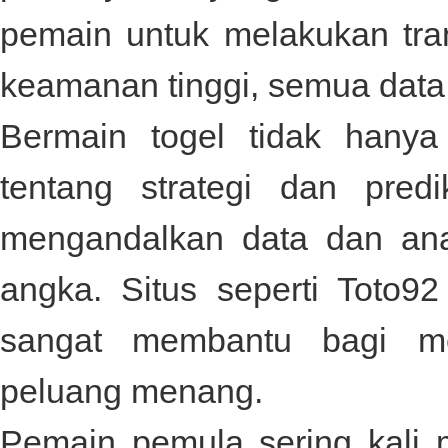
pemain untuk melakukan tra
keamanan tinggi, semua data d
Bermain togel tidak hanya 
tentang strategi dan pred
mengandalkan data dan anal
angka. Situs seperti
Toto92
sangat membantu bagi me
peluang menang.
Pemain pemula sering kali 