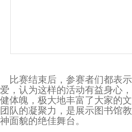
比赛结束后，参赛者们都表示
爱，认为这样的活动有益身心，
健体魄，极大地丰富了大家的文
团队的凝聚力，是展示图书馆教
神面貌的绝佳舞台。