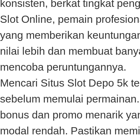
konsisten, berkat tingkat pe
Slot Online, pemain profesion
yang memberikan keuntungan
nilai lebih dan membuat bany
mencoba peruntungannya.
Mencari
Situs Slot Depo 5k
te
sebelum memulai permainan. 
bonus dan promo menarik ya
modal rendah. Pastikan memili