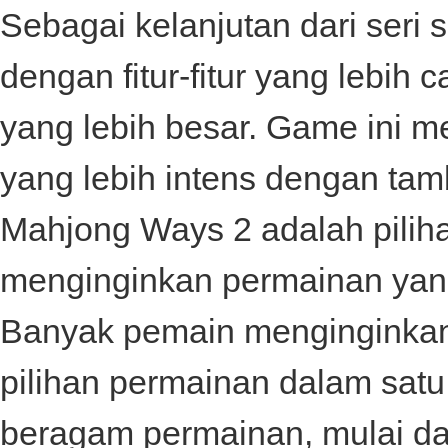
Sebagai kelanjutan dari seri
dengan fitur-fitur yang lebi
yang lebih besar. Game ini
yang lebih intens dengan tamba
Mahjong Ways 2 adalah pilih
menginginkan permainan ya
Banyak pemain menginginkan
pilihan permainan dalam satu
beragam permainan, mulai dar