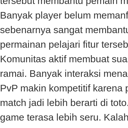
tersebut membantu pemain me
Banyak player belum memanfaa
sebenarnya sangat membantu
permainan pelajari fitur terse
Komunitas aktif membuat sua
ramai. Banyak interaksi menari
PvP makin kompetitif karena 
match jadi lebih berarti di
toto
game terasa lebih seru. Kala