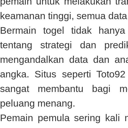
pemain untuk melakukan tra
keamanan tinggi, semua data d
Bermain togel tidak hanya 
tentang strategi dan pred
mengandalkan data dan anal
angka. Situs seperti
Toto92
sangat membantu bagi me
peluang menang.
Pemain pemula sering kali 