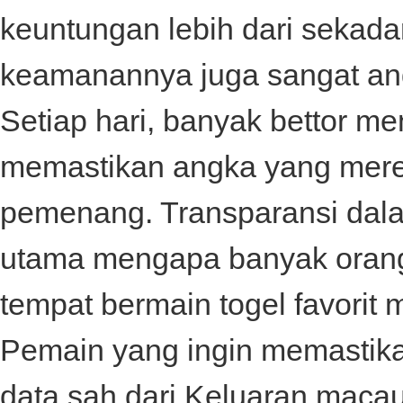
keuntungan lebih dari sekada
keamanannya juga sangat an
Setiap hari, banyak bettor 
memastikan angka yang mere
pemenang. Transparansi dalam
utama mengapa banyak orang 
tempat bermain togel favorit 
Pemain yang ingin memastika
data sah dari
Keluaran maca