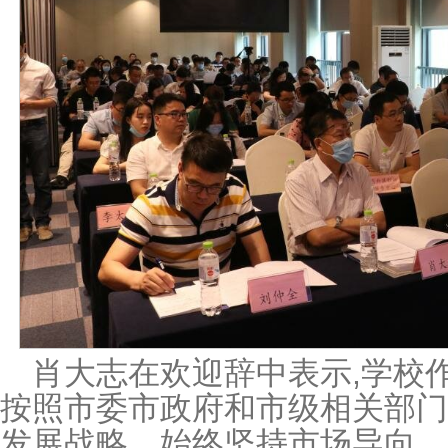
肖大志在欢迎辞中表示,学校
按照市委市政府和市级相关部门
发展战略，始终坚持市场导向，