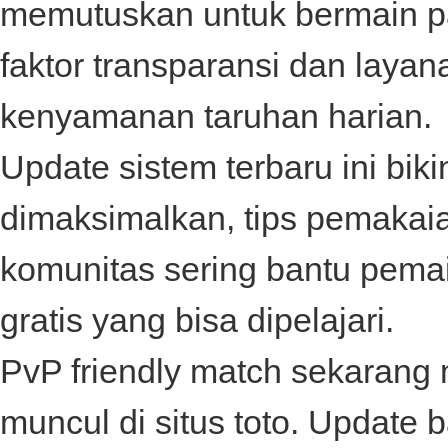
memutuskan untuk bermain 
faktor transparansi dan laya
kenyamanan taruhan harian.
Update sistem terbaru ini biki
dimaksimalkan, tips pemakai
komunitas sering bantu pema
gratis yang bisa dipelajari.
PvP friendly match sekarang 
muncul di
situs toto
. Update 