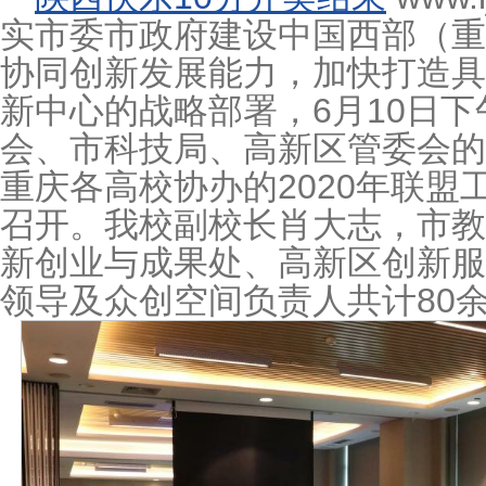
实市委市政府建设中国西部（重
协同创新发展能力，加快打造具
新中心的战略部署，6月10日
会、市科技局、高新区管委会的
重庆各高校协办的2020年联盟
召开。我校副校长肖大志，市教
新创业与成果处、高新区创新服
领导及众创空间负责人共计80