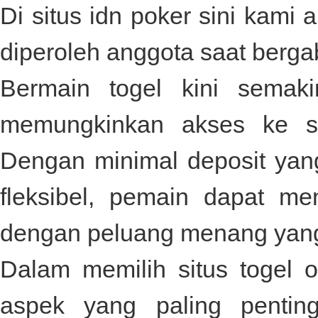
Di
situs idn poker
sini kami 
diperoleh anggota saat berga
Bermain togel kini semak
memungkinkan akses ke si
Dengan minimal deposit yan
fleksibel, pemain dapat me
dengan peluang menang yang t
Dalam memilih situs togel o
aspek yang paling penti