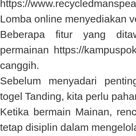
https://www.recycledmanspe
Lomba online menyediakan ve
Beberapa fitur yang dit
permainan
https://kampuspo
canggih.
Sebelum menyadari pentin
togel
Tanding, kita perlu paha
Ketika bermain Mainan, re
tetap disiplin dalam mengelol