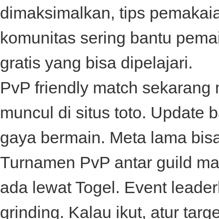
dimaksimalkan, tips pemakai
komunitas sering bantu pema
gratis yang bisa dipelajari.
PvP friendly match sekarang 
muncul di
situs toto
. Update 
gaya bermain. Meta lama bis
Turnamen PvP antar guild mak
ada lewat
Togel
. Event leade
grinding. Kalau ikut, atur targe