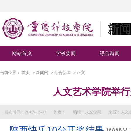
网站首页
学校要闻
综合新闻
当前位置：
首页
>
新闻网
>
综合新闻
> 正文
人文艺术学院举行
发布时间：2017-12-07
作者：
编辑：人文学院
来源：人文
陕西快乐10分开奖结果
www.i