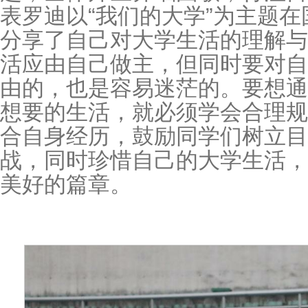
表罗迪以“我们的大学”为主题
分享了自己对大学生活的理解与
活应由自己做主，但同时要对自
由的，也是容易迷茫的。要想通
想要的生活，就必须学会合理规
合自身经历，鼓励同学们树立目
战，同时珍惜自己的大学生活，
美好的篇章。