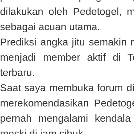
dilakukan oleh
Pedetogel
, 
sebagai acuan utama.
Prediksi angka jitu semakin
menjadi member aktif di
T
terbaru.
Saat saya membuka forum dis
merekomendasikan
Pedetog
pernah mengalami kendala
meski di jam sibuk.