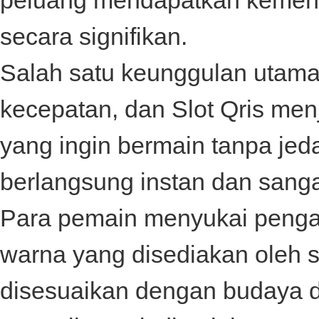
peluang mendapatkan kemena
secara signifikan.
Salah satu keunggulan utama
kecepatan, dan
Slot Qris
menj
yang ingin bermain tanpa je
berlangsung instan dan sangat
Para pemain menyukai penga
warna yang disediakan oleh
s
disesuaikan dengan budaya da