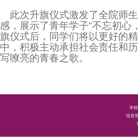
此次升旗仪式激发了全院师
感，展示了青年学子“不忘初心
旗仪式后，同学们将以更好的精
中，积极主动承担社会责任和历
写嘹亮的青春之歌。
学校
信息