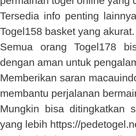
permainan togel online yang 
Tersedia info penting lainny
Togel158
basket yang akurat.
Semua orang
Togel178
bis
dengan aman untuk pengala
Memberikan saran
macauind
membantu perjalanan bermai
Mungkin bisa ditingkatkan 
yang lebih
https://pedetogel.n