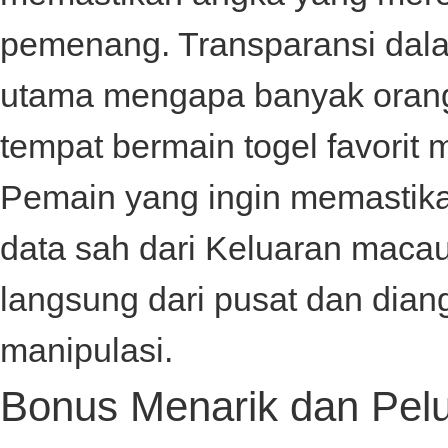
pemenang. Transparansi dalam
utama mengapa banyak orang 
tempat bermain togel favorit 
Pemain yang ingin memastika
data sah dari
Keluaran maca
langsung dari pusat dan dian
manipulasi.
Bonus Menarik dan Pelu