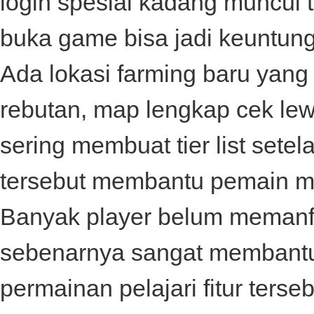
login spesial kadang muncul
buka game bisa jadi keuntun
Ada lokasi farming baru yang 
rebutan, map lengkap cek le
sering membuat tier list setela
tersebut membantu pemain me
Banyak player belum memanfaa
sebenarnya sangat membantu
permainan pelajari fitur terse