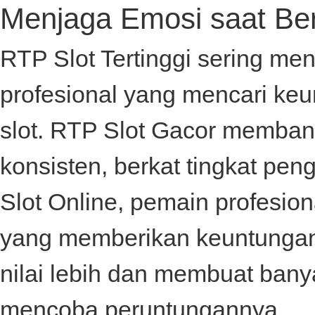
Menjaga Emosi saat Be
RTP Slot Tertinggi sering me
profesional yang mencari ke
slot.
RTP Slot
Gacor membant
konsisten, berkat tingkat pe
Slot Online, pemain profesion
yang memberikan keuntungan
nilai lebih dan membuat bany
mencoba peruntungannya.