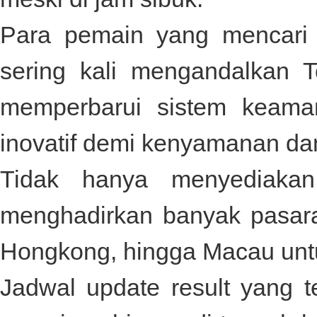
Para pemain yang mencari 
sering kali mengandalkan
T
memperbarui sistem keamana
inovatif demi kenyamanan d
Tidak hanya menyediaka
menghadirkan banyak pasaran
Hongkong, hingga Macau unt
Jadwal update result yang 