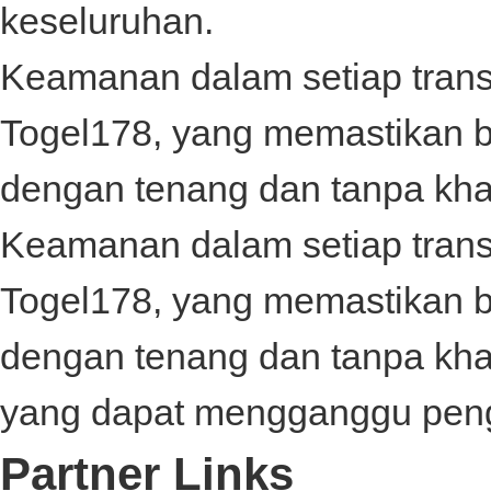
keseluruhan.
Keamanan dalam setiap transa
Togel178
, yang memastikan 
dengan tenang dan tanpa kha
Keamanan dalam setiap transa
Togel178
, yang memastikan 
dengan tenang dan tanpa kh
yang dapat mengganggu pen
Partner Links