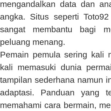
mengandalkan data dan anal
angka. Situs seperti
Toto92
sangat membantu bagi me
peluang menang.
Pemain pemula sering kali 
kali memasuki dunia perma
tampilan sederhana namun i
adaptasi. Panduan yang t
memahami cara bermain, men