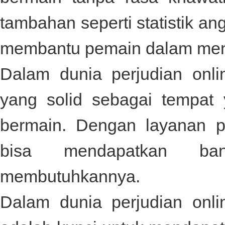
tambahan seperti statistik an
membantu pemain dalam mene
Dalam dunia perjudian onl
yang solid sebagai tempat
bermain. Dengan layanan p
bisa mendapatkan ba
membutuhkannya.
Dalam dunia perjudian onli