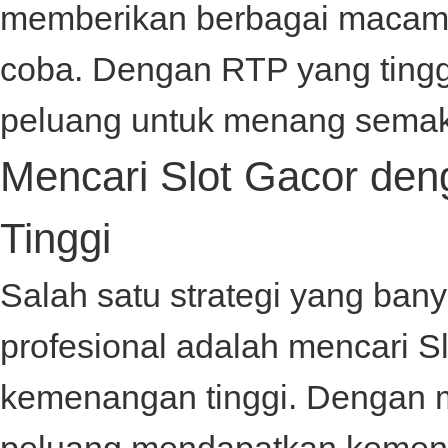
memberikan berbagai macam 
coba. Dengan RTP yang tingg
peluang untuk menang semak
Mencari Slot Gacor de
Tinggi
Salah satu strategi yang ban
profesional adalah mencari
S
kemenangan tinggi. Dengan m