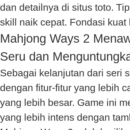
dan detailnya di
situs toto
. Ti
skill naik cepat. Fondasi kuat 
Mahjong Ways 2 Menawa
Seru dan Menguntungk
Sebagai kelanjutan dari seri
dengan fitur-fitur yang lebi
yang lebih besar. Game ini
yang lebih intens dengan tamba