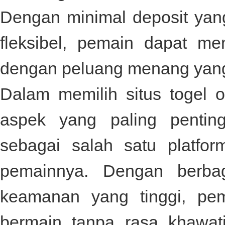
Dengan minimal deposit yan
fleksibel, pemain dapat me
dengan peluang menang yang t
Dalam memilih situs togel o
aspek yang paling penti
sebagai salah satu platf
pemainnya. Dengan berbag
keamanan yang tinggi, pe
bermain tanpa rasa khawatir