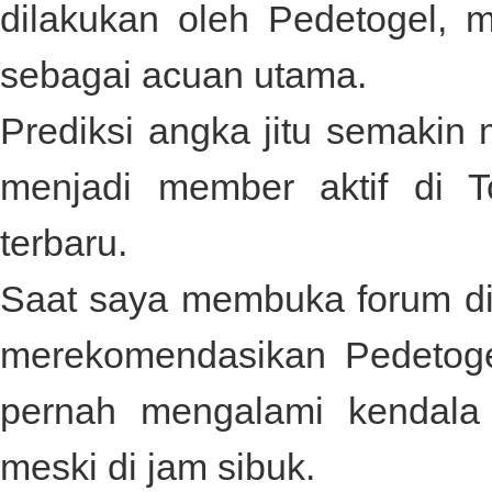
dilakukan oleh
Pedetogel
, 
sebagai acuan utama.
Prediksi angka jitu semakin
menjadi member aktif di
T
terbaru.
Saat saya membuka forum dis
merekomendasikan
Pedetog
pernah mengalami kendala
meski di jam sibuk.