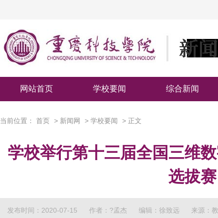
网站首页
学校要闻
综合新闻
当前位置：
首页
>
新闻网
>
学校要闻
> 正文
学校举行第十三届全国三维数
选拔赛
发布时间：2020-07-15
作者：?孟杰
编辑：徐致远
来源：