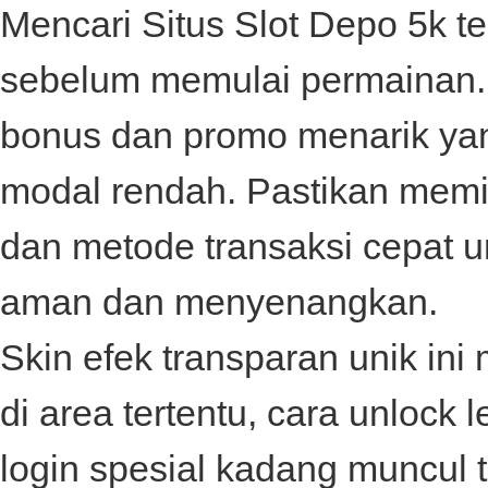
Mencari
Situs Slot Depo 5k
te
sebelum memulai permainan. 
bonus dan promo menarik ya
modal rendah. Pastikan memili
dan metode transaksi cepat 
aman dan menyenangkan.
Skin efek transparan unik in
di area tertentu, cara unloc
login spesial kadang muncul