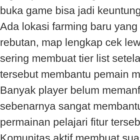
buka game bisa jadi keuntun
Ada lokasi farming baru yang 
rebutan, map lengkap cek le
sering membuat tier list setela
tersebut membantu pemain me
Banyak player belum memanfaa
sebenarnya sangat membantu
permainan pelajari fitur terse
Komunitas aktif membuat sua