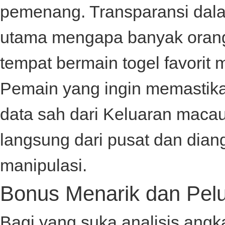
pemenang. Transparansi dalam
utama mengapa banyak orang 
tempat bermain togel favorit 
Pemain yang ingin memastika
data sah dari
Keluaran maca
langsung dari pusat dan dian
manipulasi.
Bonus Menarik dan Pelu
Bagi yang suka analisis angk