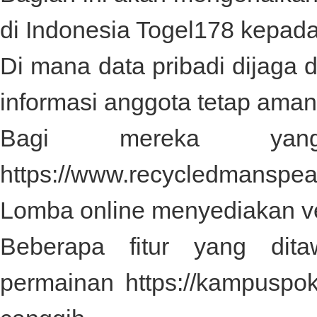
di Indonesia
Togel178
kepada
Di mana data pribadi dijaga
informasi anggota tetap aman
Bagi mereka yan
https://www.recycledmanspe
Lomba online menyediakan ve
Beberapa fitur yang dit
permainan
https://kampuspo