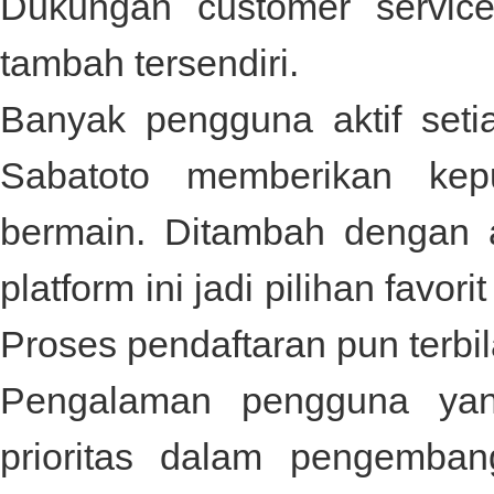
Dukungan customer service
tambah tersendiri.
Banyak pengguna aktif set
Sabatoto
memberikan kep
bermain. Ditambah dengan 
platform ini jadi pilihan fav
Proses pendaftaran pun terbi
Pengalaman pengguna yan
prioritas dalam pengemban