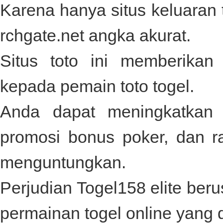
Karena hanya situs keluaran t
rchgate.net
angka akurat.
Situs toto ini memberika
kepada pemain toto togel.
Anda dapat meningkatka
promosi bonus poker, dan 
menguntungkan.
Perjudian
Togel158
elite beru
permainan togel online yang 