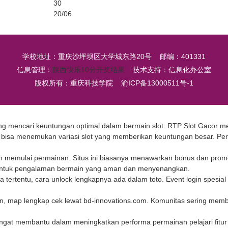
30
20/06
学校地址：重庆沙坪坝区大学城东路20号 邮编：401331
信息管理：
陕西快乐10分开奖结果
技术支持：信息化办公室
版权所有：重庆科技学院
渝ICP备13000511号-1
ang mencari keuntungan optimal dalam bermain slot.
RTP Slot
Gacor mem
l bisa menemukan variasi slot yang memberikan keuntungan besar. Pe
m memulai permainan. Situs ini biasanya menawarkan bonus dan prom
at untuk pengalaman bermain yang aman dan menyenangkan.
ea tertentu, cara unlock lengkapnya ada dalam
toto
. Event login spesi
tan, map lengkap cek lewat
bd-innovations.com
. Komunitas sering membua
ngat membantu dalam meningkatkan performa permainan pelajari fitur