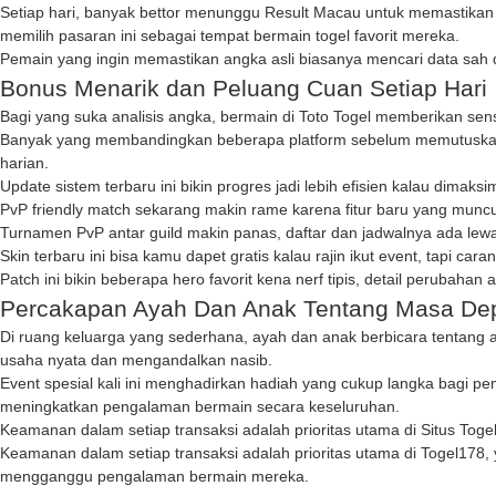
Setiap hari, banyak bettor menunggu
Result Macau
untuk memastikan 
memilih pasaran ini sebagai tempat bermain togel favorit mereka.
Pemain yang ingin memastikan angka asli biasanya mencari data sah 
Bonus Menarik dan Peluang Cuan Setiap Hari
Bagi yang suka analisis angka, bermain di
Toto Togel
memberikan sensa
Banyak yang membandingkan beberapa platform sebelum memutuska
harian.
Update sistem terbaru ini bikin progres jadi lebih efisien kalau dimak
PvP friendly match sekarang makin rame karena fitur baru yang muncu
Turnamen PvP antar guild makin panas, daftar dan jadwalnya ada lew
Skin terbaru ini bisa kamu dapet gratis kalau rajin ikut event, tapi car
Patch ini bikin beberapa hero favorit kena nerf tipis, detail perubahan 
Percakapan Ayah Dan Anak Tentang Masa De
Di ruang keluarga yang sederhana, ayah dan anak berbicara tentang
usaha nyata dan mengandalkan nasib.
Event spesial kali ini menghadirkan hadiah yang cukup langka bagi pem
meningkatkan pengalaman bermain secara keseluruhan.
Keamanan dalam setiap transaksi adalah prioritas utama di
Situs Toge
Keamanan dalam setiap transaksi adalah prioritas utama di
Togel178
,
mengganggu pengalaman bermain mereka.