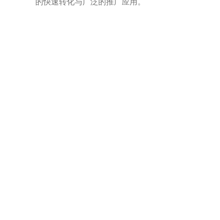
的快速转化与广泛的推广应用。