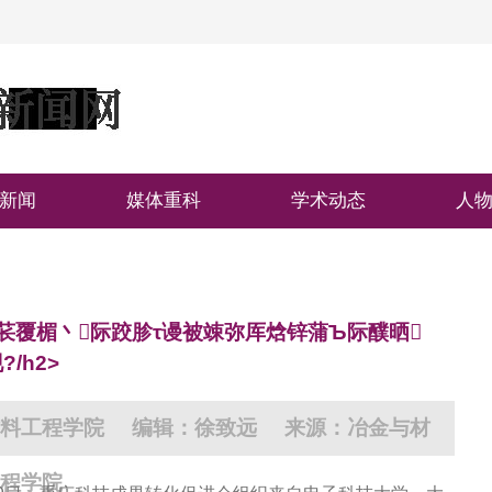
新闻
媒体重科
学术动态
人
悄苌覆楣丶际跤胗τ谩被竦弥厍焓锌蒲Ъ际醭晒
?/h2>
料工程学院
编辑：徐致远
来源：冶金与材
程学院