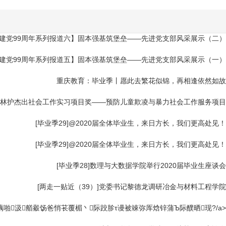
建党99周年系列报道六】固本强基筑堡垒——先进党支部风采展示（二）
建党99周年系列报道五】固本强基筑堡垒——先进党支部风采展示（一）
重庆教育：毕业季丨愿此去繁花似锦，再相逢依然如故
0年度林护杰出社会工作实习项目奖——预防儿童欺凌与暴力社会工作服务项目
[毕业季29]@2020届全体毕业生，来日方长，我们更高处见！
[毕业季29]@2020届全体毕业生，来日方长，我们更高处见！
[毕业季28]数理与大数据学院举行2020届毕业生座谈会
[两走一贴近（39）]党委书记黎德龙调研冶金与材料工程学院
藕啪汲艏觳饧爸悄苌覆楣丶际跤胗τ谩被竦弥厍焓锌蒲Ъ际醭晒现?/a>