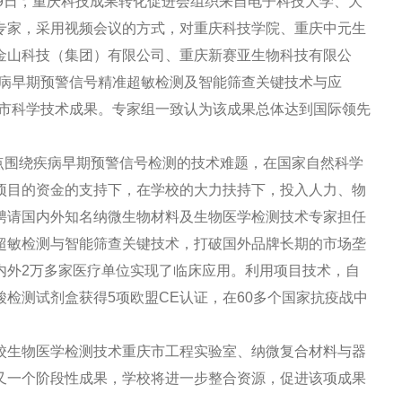
om 6月29日，重庆科技成果转化促进会组织来自电子科技大学、大
专家，采用视频会议的方式，对重庆科技学院、重庆中元生
金山科技（集团）有限公司、重庆新赛亚生物科技有限公
疾病早期预警信号精准超敏检测及智能筛查关键技术与应
庆市科学技术成果。专家组一致认为该成果总体达到国际领先
重点围绕疾病早期预警信号检测的技术难题，在国家自然科学
项目的资金的支持下，在学校的大力扶持下，投入人力、物
聘请国内外知名纳微生物材料及生物医学检测技术专家担任
超敏检测与智能筛查关键技术，打破国外品牌长期的市场垄
内外2万多家医疗单位实现了临床应用。利用项目技术，自
检测试剂盒获得5项欧盟CE认证，在60多个国家抗疫战中
校生物医学检测技术重庆市工程实验室、纳微复合材料与器
又一个阶段性成果，学校将进一步整合资源，促进该项成果