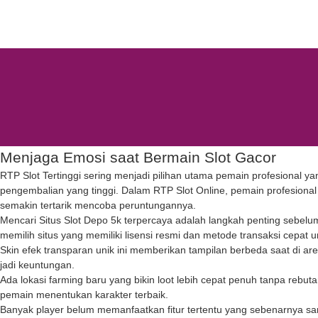
Menjaga Emosi saat Bermain Slot Gacor
RTP Slot Tertinggi sering menjadi pilihan utama pemain profesional y
pengembalian yang tinggi. Dalam RTP Slot Online, pemain profesiona
semakin tertarik mencoba peruntungannya.
Mencari
Situs Slot Depo 5k
terpercaya adalah langkah penting sebelu
memilih situs yang memiliki lisensi resmi dan metode transaksi cep
Skin efek transparan unik ini memberikan tampilan berbeda saat di ar
jadi keuntungan.
Ada lokasi farming baru yang bikin loot lebih cepat penuh tanpa rebu
pemain menentukan karakter terbaik.
Banyak player belum memanfaatkan fitur tertentu yang sebenarnya sa