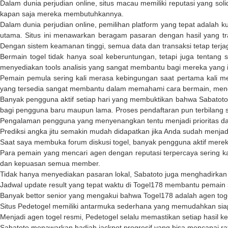
Dalam dunia perjudian online,
situs macau
memiliki reputasi yang so
kapan saja mereka membutuhkannya.
Dalam dunia perjudian online, pemilihan platform yang tepat adala
utama. Situs ini menawarkan beragam pasaran dengan hasil yang t
Dengan sistem keamanan tinggi, semua data dan transaksi tetap terja
Bermain togel tidak hanya soal keberuntungan, tetapi juga tentang 
menyediakan tools analisis yang sangat membantu bagi mereka yang
Pemain pemula sering kali merasa kebingungan saat pertama kali m
yang tersedia sangat membantu dalam memahami cara bermain, mengat
Banyak pengguna aktif setiap hari yang membuktikan bahwa
Sabatoto
bagi pengguna baru maupun lama. Proses pendaftaran pun terbilang s
Pengalaman pengguna yang menyenangkan tentu menjadi prioritas dal
Prediksi angka jitu semakin mudah didapatkan jika Anda sudah menjad
Saat saya membuka forum diskusi togel, banyak pengguna aktif mer
Para pemain yang mencari agen dengan reputasi terpercaya sering 
dan kepuasan semua member.
Tidak hanya menyediakan pasaran lokal,
Sabatoto
juga menghadirkan 
Jadwal update result yang tepat waktu di
Togel178
membantu pemain se
Banyak bettor senior yang mengakui bahwa
Togel178
adalah agen tog
Situs
Pedetogel
memiliki antarmuka sederhana yang memudahkan siapa
Menjadi agen togel resmi,
Pedetogel
selalu memastikan setiap hasil k
Sabatoto
menawarkan hadiah jackpot progresif yang bisa mencapai r