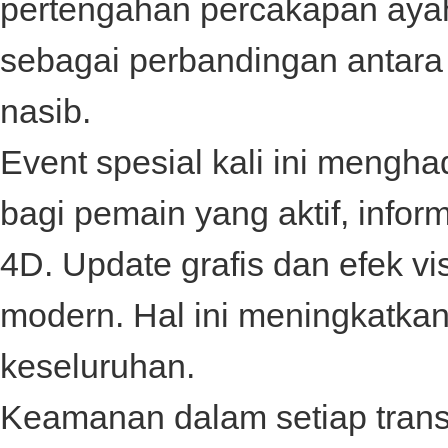
pertengahan percakapan ay
sebagai perbandingan antar
nasib.
Event spesial kali ini mengh
bagi pemain yang aktif, infor
4D
. Update grafis dan efek v
modern. Hal ini meningkatka
keseluruhan.
Keamanan dalam setiap transa