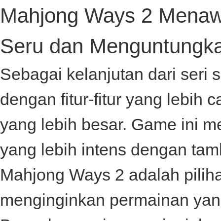
Mahjong Ways 2 Menawa
Seru dan Menguntungk
Sebagai kelanjutan dari seri
dengan fitur-fitur yang lebi
yang lebih besar. Game ini
yang lebih intens dengan tamba
Mahjong Ways 2 adalah pilih
menginginkan permainan ya