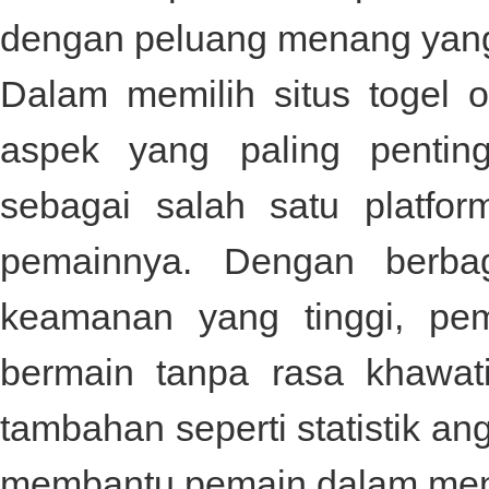
dengan peluang menang yang t
Dalam memilih situs togel o
aspek yang paling penti
sebagai salah satu platf
pemainnya. Dengan berbag
keamanan yang tinggi, pe
bermain tanpa rasa khawatir
tambahan seperti statistik an
membantu pemain dalam mene