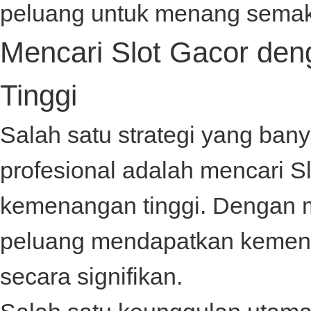
peluang untuk menang semak
Mencari Slot Gacor de
Tinggi
Salah satu strategi yang ban
profesional adalah mencari
S
kemenangan tinggi. Dengan m
peluang mendapatkan kemena
secara signifikan.