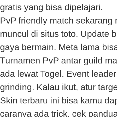
gratis yang bisa dipelajari.
PvP friendly match sekarang 
muncul di
situs toto
. Update 
gaya bermain. Meta lama bis
Turnamen PvP antar guild mak
ada lewat
Togel
. Event leade
grinding. Kalau ikut, atur targe
Skin terbaru ini bisa kamu dape
caranya ada trick, cek pandu