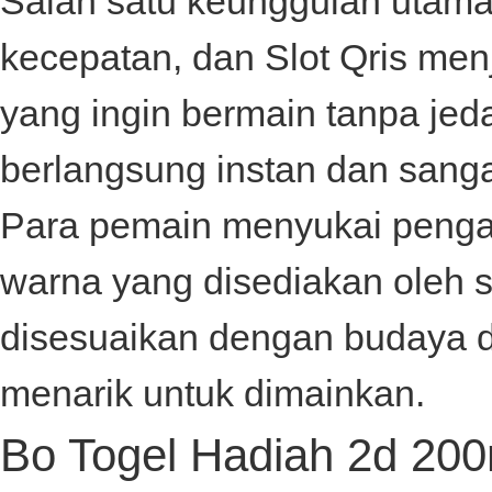
Salah satu keunggulan utama
kecepatan, dan
Slot Qris
menj
yang ingin bermain tanpa je
berlangsung instan dan sangat
Para pemain menyukai penga
warna yang disediakan oleh
s
disesuaikan dengan budaya da
menarik untuk dimainkan.
Bo Togel Hadiah 2d 200r