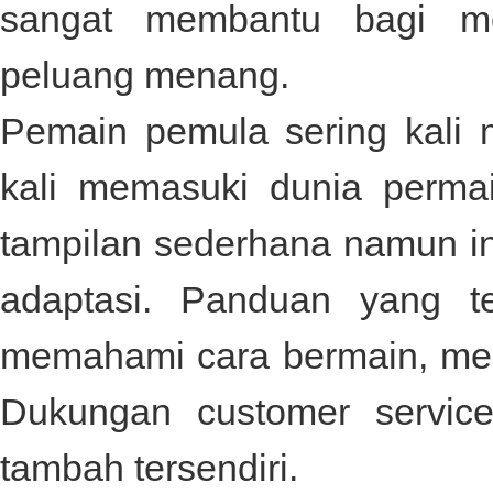
sangat membantu bagi me
peluang menang.
Pemain pemula sering kali 
kali memasuki dunia perma
tampilan sederhana namun i
adaptasi. Panduan yang t
memahami cara bermain, men
Dukungan customer service
tambah tersendiri.