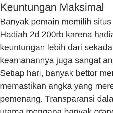
Keuntungan Maksimal
Banyak pemain memilih situ
Hadiah 2d 200rb
karena hadi
keuntungan lebih dari sekada
keamanannya juga sangat an
Setiap hari, banyak bettor 
memastikan angka yang mere
pemenang. Transparansi dalam
utama mengapa banyak orang 