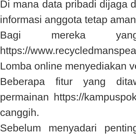
Di mana data pribadi dijaga
informasi anggota tetap aman
Bagi mereka yan
https://www.recycledmanspe
Lomba online menyediakan ve
Beberapa fitur yang dit
permainan
https://kampuspo
canggih.
Sebelum menyadari pentin