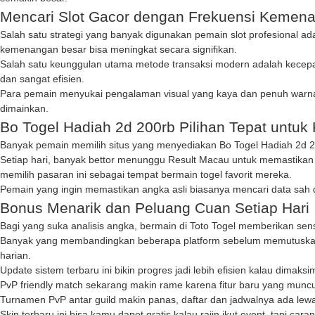
Mencari Slot Gacor dengan Frekuensi Kemena
Salah satu strategi yang banyak digunakan pemain slot profesional a
kemenangan besar bisa meningkat secara signifikan.
Salah satu keunggulan utama metode transaksi modern adalah kecep
dan sangat efisien.
Para pemain menyukai pengalaman visual yang kaya dan penuh warna
dimainkan.
Bo Togel Hadiah 2d 200rb Pilihan Tepat untu
Banyak pemain memilih situs yang menyediakan
Bo Togel Hadiah 2d 
Setiap hari, banyak bettor menunggu
Result Macau
untuk memastikan 
memilih pasaran ini sebagai tempat bermain togel favorit mereka.
Pemain yang ingin memastikan angka asli biasanya mencari data sah 
Bonus Menarik dan Peluang Cuan Setiap Hari
Bagi yang suka analisis angka, bermain di
Toto Togel
memberikan sensa
Banyak yang membandingkan beberapa platform sebelum memutuska
harian.
Update sistem terbaru ini bikin progres jadi lebih efisien kalau dimak
PvP friendly match sekarang makin rame karena fitur baru yang muncu
Turnamen PvP antar guild makin panas, daftar dan jadwalnya ada lew
Skin terbaru ini bisa kamu dapet gratis kalau rajin ikut event, tapi car