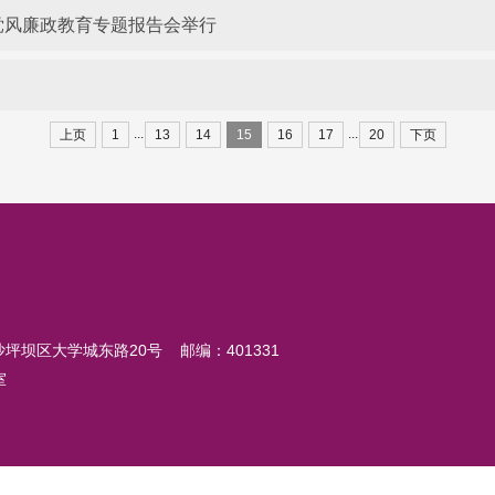
党风廉政教育专题报告会举行
...
...
上页
1
13
14
15
16
17
20
下页
重庆沙坪坝区大学城东路20号 邮编：401331
室