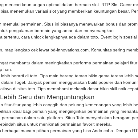
ang mencari keuntungan optimal dalam bermain slot.
RTP Slot
Gacor mem
l bisa menemukan variasi slot yang memberikan keuntungan besar. Pe
m memulai permainan. Situs ini biasanya menawarkan bonus dan prom
at untuk pengalaman bermain yang aman dan menyenangkan.
ea tertentu, cara unlock lengkapnya ada dalam
toto
. Event login spesi
tan, map lengkap cek lewat
bd-innovations.com
. Komunitas sering membua
ngat membantu dalam meningkatkan performa permainan pelajari fitur
p hari.
lebih berarti di
toto
. Tips main bareng teman bikin game terasa lebih 
al dalam
Togel
. Banyak pemain menggunakan build populer dari komunitas.
ailnya di
situs toto
. Tips memahami mekanik dasar bikin skill naik cepat
 Lebih Seru dan Menguntungkan
n fitur-fitur yang lebih canggih dan peluang kemenangan yang lebih 
h pilihan ideal bagi pemain yang menginginkan permainan yang menan
 permainan dalam satu platform.
Situs Toto
menyediakan beragam perma
erpindah situs untuk menikmati permainan favorit mereka.
an berbagai macam pilihan permainan yang bisa Anda coba. Dengan RT