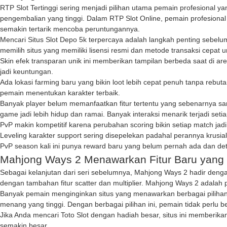
RTP Slot Tertinggi sering menjadi pilihan utama pemain profesional y
pengembalian yang tinggi. Dalam RTP Slot Online, pemain profesiona
semakin tertarik mencoba peruntungannya.
Mencari
Situs Slot Depo 5k
terpercaya adalah langkah penting sebelu
memilih situs yang memiliki lisensi resmi dan metode transaksi cep
Skin efek transparan unik ini memberikan tampilan berbeda saat di ar
jadi keuntungan.
Ada lokasi farming baru yang bikin loot lebih cepat penuh tanpa rebu
pemain menentukan karakter terbaik.
Banyak player belum memanfaatkan fitur tertentu yang sebenarnya sa
game jadi lebih hidup dan ramai. Banyak interaksi menarik terjadi setia
PvP makin kompetitif karena perubahan scoring bikin setiap match jadi 
Leveling karakter support sering disepelekan padahal perannya krusi
PvP season kali ini punya reward baru yang belum pernah ada dan det
Mahjong Ways 2 Menawarkan Fitur Baru yang
Sebagai kelanjutan dari seri sebelumnya,
Mahjong Ways 2
hadir denga
dengan tambahan fitur scatter dan multiplier. Mahjong Ways 2 adala
Banyak pemain menginginkan situs yang menawarkan berbagai pilihan
menang yang tinggi. Dengan berbagai pilihan ini, pemain tidak perlu b
Jika Anda mencari
Toto Slot
dengan hadiah besar, situs ini memberik
semakin besar.