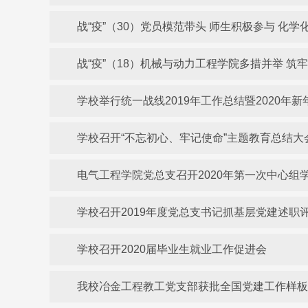
战“疫”（30）党员模范带头 师生积极参与 化
战“疫”（18）机械与动力工程学院多措并举 筑
学校举行统一战线2019年工作总结暨2020年新
学校召开“不忘初心、牢记使命”主题教育总结大
电气工程学院党总支召开2020年第一次中心组
学校召开2019年度党总支书记抓基层党建述职
学校召开2020届毕业生就业工作促进会
我校冶金工程教工党支部获批全国党建工作样板