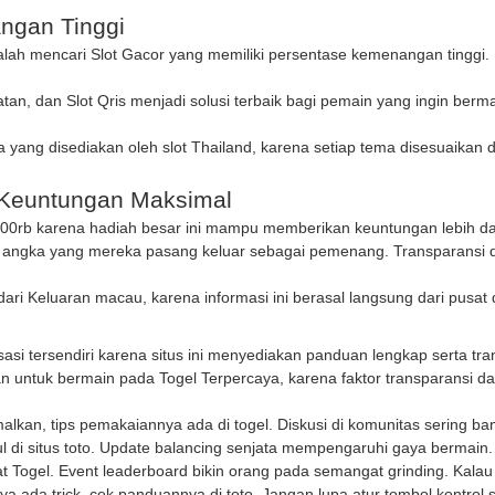
ngan Tinggi
dalah mencari
Slot Gacor
yang memiliki persentase kemenangan tinggi.
atan, dan
Slot Qris
menjadi solusi terbaik bagi pemain yang ingin ber
 yang disediakan oleh
slot Thailand
, karena setiap tema disesuaikan 
k Keuntungan Maksimal
200rb
karena hadiah besar ini mampu memberikan keuntungan lebih dar
angka yang mereka pasang keluar sebagai pemenang. Transparansi d
dari
Keluaran macau
, karena informasi ini berasal langsung dari pusat
si tersendiri karena situs ini menyediakan panduan lengkap serta tr
n untuk bermain pada
Togel Terpercaya
, karena faktor transparansi
simalkan, tips pemakaiannya ada di
togel
. Diskusi di komunitas sering b
l di
situs toto
. Update balancing senjata mempengaruhi gaya bermain.
at
Togel
. Event leaderboard bikin orang pada semangat grinding. Kalau ik
anya ada trick, cek panduannya di
toto
. Jangan lupa atur tombol kontrol