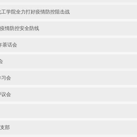
学化工学院全力打好疫情防控阻击战
牢疫情防控安全防线
年茶话会
会
学习会
评议会
支部