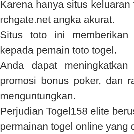
Karena hanya situs keluaran t
rchgate.net
angka akurat.
Situs toto ini memberika
kepada pemain toto togel.
Anda dapat meningkatka
promosi bonus poker, dan 
menguntungkan.
Perjudian
Togel158
elite beru
permainan togel online yang 