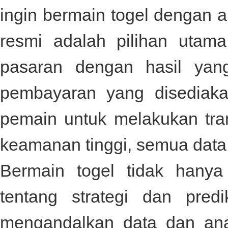
ingin bermain togel dengan
resmi
adalah pilihan utama
pasaran dengan hasil yang
pembayaran yang disediak
pemain untuk melakukan tra
keamanan tinggi, semua data d
Bermain togel tidak hanya 
tentang strategi dan pred
mengandalkan data dan anal