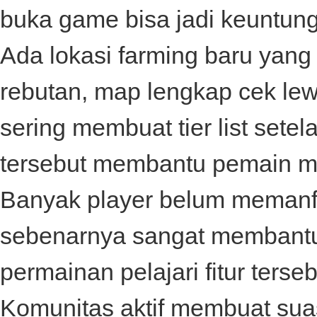
buka game bisa jadi keuntun
Ada lokasi farming baru yang 
rebutan, map lengkap cek le
sering membuat tier list setela
tersebut membantu pemain me
Banyak player belum memanfaa
sebenarnya sangat membantu
permainan pelajari fitur terse
Komunitas aktif membuat sua