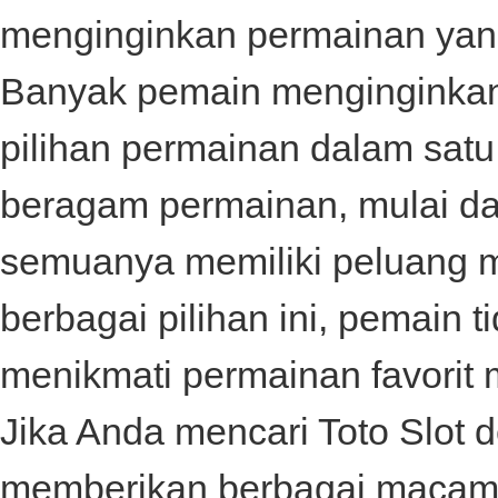
menginginkan permainan ya
Banyak pemain menginginkan
pilihan permainan dalam satu
beragam permainan, mulai dar
semuanya memiliki peluang 
berbagai pilihan ini, pemain t
menikmati permainan favorit 
Jika Anda mencari
Toto Slot
d
memberikan berbagai macam 