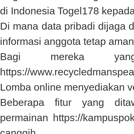
di Indonesia
Togel178
kepada
Di mana data pribadi dijaga
informasi anggota tetap aman
Bagi mereka yan
https://www.recycledmanspe
Lomba online menyediakan ve
Beberapa fitur yang dit
permainan
https://kampuspo
canggih.