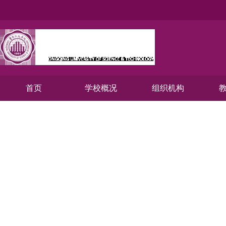
首页
学校概况
组织机构