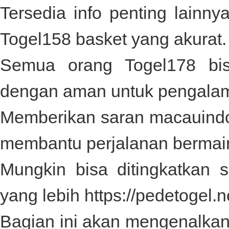
Tersedia info penting lainny
Togel158
basket yang akurat.
Semua orang
Togel178
bis
dengan aman untuk pengala
Memberikan saran
macauind
membantu perjalanan bermai
Mungkin bisa ditingkatkan 
yang lebih
https://pedetogel.n
Bagian ini akan mengenalkan 