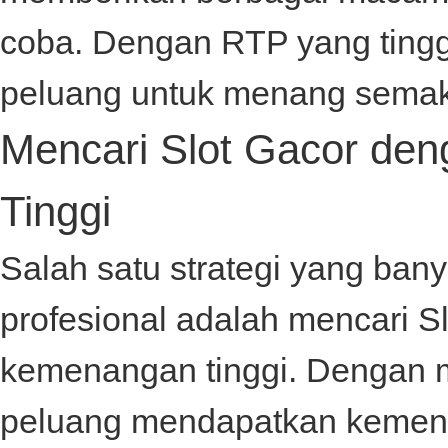
coba. Dengan RTP yang tingg
peluang untuk menang semak
Mencari Slot Gacor de
Tinggi
Salah satu strategi yang ban
profesional adalah mencari
S
kemenangan tinggi. Dengan m
peluang mendapatkan kemena