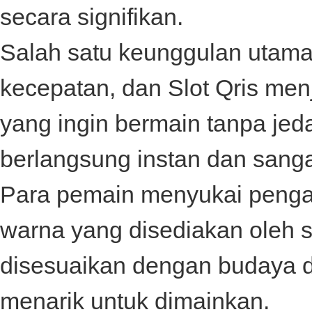
secara signifikan.
Salah satu keunggulan utama
kecepatan, dan
Slot Qris
menj
yang ingin bermain tanpa je
berlangsung instan dan sangat
Para pemain menyukai penga
warna yang disediakan oleh
s
disesuaikan dengan budaya da
menarik untuk dimainkan.