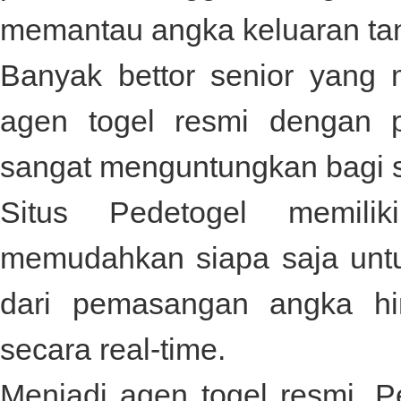
memantau angka keluaran tanp
Banyak bettor senior yan
agen togel resmi dengan 
sangat menguntungkan bagi 
Situs
Pedetogel
memiliki
memudahkan siapa saja unt
dari pemasangan angka hi
secara real-time.
Menjadi agen togel resmi,
P