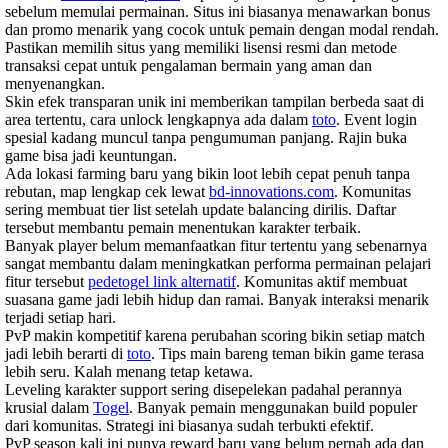
sebelum memulai permainan. Situs ini biasanya menawarkan bonus
dan promo menarik yang cocok untuk pemain dengan modal rendah.
Pastikan memilih situs yang memiliki lisensi resmi dan metode
transaksi cepat untuk pengalaman bermain yang aman dan
menyenangkan.
Skin efek transparan unik ini memberikan tampilan berbeda saat di
area tertentu, cara unlock lengkapnya ada dalam
toto
. Event login
spesial kadang muncul tanpa pengumuman panjang. Rajin buka
game bisa jadi keuntungan.
Ada lokasi farming baru yang bikin loot lebih cepat penuh tanpa
rebutan, map lengkap cek lewat
bd-innovations.com
. Komunitas
sering membuat tier list setelah update balancing dirilis. Daftar
tersebut membantu pemain menentukan karakter terbaik.
Banyak player belum memanfaatkan fitur tertentu yang sebenarnya
sangat membantu dalam meningkatkan performa permainan pelajari
fitur tersebut
pedetogel link alternatif
. Komunitas aktif membuat
suasana game jadi lebih hidup dan ramai. Banyak interaksi menarik
terjadi setiap hari.
PvP makin kompetitif karena perubahan scoring bikin setiap match
jadi lebih berarti di
toto
. Tips main bareng teman bikin game terasa
lebih seru. Kalah menang tetap ketawa.
Leveling karakter support sering disepelekan padahal perannya
krusial dalam
Togel
. Banyak pemain menggunakan build populer
dari komunitas. Strategi ini biasanya sudah terbukti efektif.
PvP season kali ini punya reward baru yang belum pernah ada dan