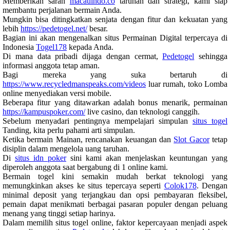
Memberikan saran
macauindo.co
taruhan dan strategi, kami siap
membantu perjalanan bermain Anda.
Mungkin bisa ditingkatkan senjata dengan fitur dan kekuatan yang
lebih
https://pedetogel.net/
besar.
Bagian ini akan mengenalkan situs Permainan Digital terpercaya di
Indonesia
Togel178
kepada Anda.
Di mana data pribadi dijaga dengan cermat,
Pedetogel
sehingga
informasi anggota tetap aman.
Bagi mereka yang suka bertaruh di
https://www.recycledmanspeaks.com/videos
luar rumah, toko Lomba
online menyediakan versi mobile.
Beberapa fitur yang ditawarkan adalah bonus menarik, permainan
https://kampuspoker.com/
live casino, dan teknologi canggih.
Sebelum menyadari pentingnya mempelajari simpulan
situs togel
Tanding, kita perlu pahami arti simpulan.
Ketika bermain Mainan, rencanakan keuangan dan
Slot Gacor
tetap
disiplin dalam mengelola uang taruhan.
Di
situs idn poker
sini kami akan menjelaskan keuntungan yang
diperoleh anggota saat bergabung di 1 online kami.
Bermain togel kini semakin mudah berkat teknologi yang
memungkinkan akses ke situs tepercaya seperti
Colok178
. Dengan
minimal deposit yang terjangkau dan opsi pembayaran fleksibel,
pemain dapat menikmati berbagai pasaran populer dengan peluang
menang yang tinggi setiap harinya.
Dalam memilih situs togel online, faktor kepercayaan menjadi aspek