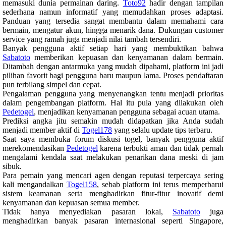
memasuki dunia permainan daring.
Toto92
hadir dengan tampilan
sederhana namun informatif yang memudahkan proses adaptasi.
Panduan yang tersedia sangat membantu dalam memahami cara
bermain, mengatur akun, hingga menarik dana. Dukungan customer
service yang ramah juga menjadi nilai tambah tersendiri.
Banyak pengguna aktif setiap hari yang membuktikan bahwa
Sabatoto
memberikan kepuasan dan kenyamanan dalam bermain.
Ditambah dengan antarmuka yang mudah dipahami, platform ini jadi
pilihan favorit bagi pengguna baru maupun lama. Proses pendaftaran
pun terbilang simpel dan cepat.
Pengalaman pengguna yang menyenangkan tentu menjadi prioritas
dalam pengembangan platform. Hal itu pula yang dilakukan oleh
Pedetogel
, menjadikan kenyamanan pengguna sebagai acuan utama.
Prediksi angka jitu semakin mudah didapatkan jika Anda sudah
menjadi member aktif di
Togel178
yang selalu update tips terbaru.
Saat saya membuka forum diskusi togel, banyak pengguna aktif
merekomendasikan
Pedetogel
karena terbukti aman dan tidak pernah
mengalami kendala saat melakukan penarikan dana meski di jam
sibuk.
Para pemain yang mencari agen dengan reputasi terpercaya sering
kali mengandalkan
Togel158
, sebab platform ini terus memperbarui
sistem keamanan serta menghadirkan fitur-fitur inovatif demi
kenyamanan dan kepuasan semua member.
Tidak hanya menyediakan pasaran lokal,
Sabatoto
juga
menghadirkan banyak pasaran internasional seperti Singapore,