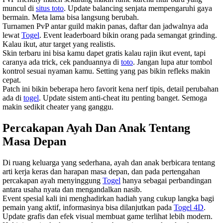
muncul di
situs toto
. Update balancing senjata mempengaruhi gaya
bermain. Meta lama bisa langsung berubah.
Turnamen PvP antar guild makin panas, daftar dan jadwalnya ada
lewat
Togel
. Event leaderboard bikin orang pada semangat grinding.
Kalau ikut, atur target yang realistis.
Skin terbaru ini bisa kamu dapet gratis kalau rajin ikut event, tapi
caranya ada trick, cek panduannya di
toto
. Jangan lupa atur tombol
kontrol sesuai nyaman kamu. Setting yang pas bikin refleks makin
cepat.
Patch ini bikin beberapa hero favorit kena nerf tipis, detail perubahan
ada di
togel
. Update sistem anti-cheat itu penting banget. Semoga
makin sedikit cheater yang ganggu.
Percakapan Ayah Dan Anak Tentang
Masa Depan
Di ruang keluarga yang sederhana, ayah dan anak berbicara tentang
arti kerja keras dan harapan masa depan, dan pada pertengahan
percakapan ayah menyinggung
Togel
hanya sebagai perbandingan
antara usaha nyata dan mengandalkan nasib.
Event spesial kali ini menghadirkan hadiah yang cukup langka bagi
pemain yang aktif, informasinya bisa dilanjutkan pada
Togel 4D
.
Update grafis dan efek visual membuat game terlihat lebih modern.