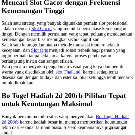
Mencari Slot Gacor dengan Frekuensi
Kemenangan Tinggi
Salah satu strategi yang banyak digunakan pemain slot profesional
adalah mencari
Slot Gacor
yang memiliki persentase kemenangan
tinggi. Dengan memilih permainan yang tepat, peluang mendapatkan
kemenangan besar bisa meningkat secara signifikan.
Salah satu keunggulan utama metode transaksi modern adalah
kecepatan, dan
Slot Qris
menjadi solusi terbaik bagi pemain yang
ingin bermain tanpa jeda lama, karena proses pembayaran
berlangsung instan dan sangat efisien.
Para pemain menyukai pengalaman visual yang kaya dan penuh
warna yang disediakan oleh
slot Thailand
, karena setiap tema
disesuaikan dengan budaya dan estetika lokal sehingga lebih menarik
untuk dimainkan.
Bo Togel Hadiah 2d 200rb Pilihan Tepat
untuk Keuntungan Maksimal
Banyak pemain memilih situs yang menyediakan
Bo Togel Hadiah
2d 200rb
karena hadiah besar ini mampu memberikan keuntungan
lebih dari sekadar taruhan biasa. Sistem keamanannya juga sangat
andal.