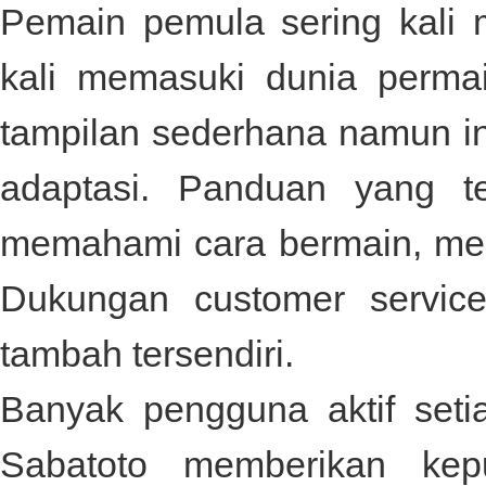
Pemain pemula sering kali 
kali memasuki dunia perma
tampilan sederhana namun i
adaptasi. Panduan yang t
memahami cara bermain, men
Dukungan customer service
tambah tersendiri.
Banyak pengguna aktif set
Sabatoto
memberikan kep