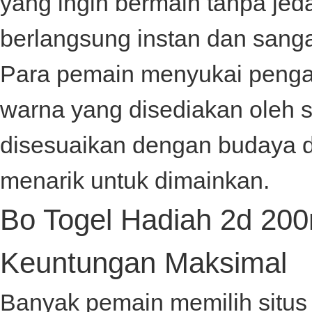
yang ingin bermain tanpa je
berlangsung instan dan sangat
Para pemain menyukai penga
warna yang disediakan oleh
s
disesuaikan dengan budaya da
menarik untuk dimainkan.
Bo Togel Hadiah 2d 200r
Keuntungan Maksimal
Banyak pemain memilih situ