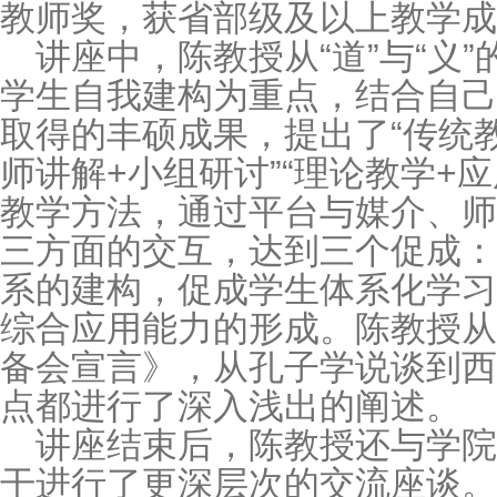
教师奖，获省部级及以上教学成
讲座中，陈教授从“道”与“义
学生自我建构为重点，结合自己
取得的丰硕成果，提出了“传统教
师讲解+小组研讨”“理论教学+
教学方法，通过平台与媒介、师
三方面的交互，达到三个促成：
系的建构，促成学生体系化学习
综合应用能力的形成。陈教授从
备会宣言》，从孔子学说谈到西
点都进行了深入浅出的阐述。
讲座结束后，陈教授还与学
干进行了更深层次的交流座谈。