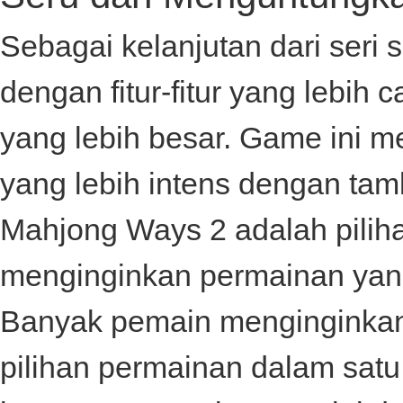
Sebagai kelanjutan dari seri
dengan fitur-fitur yang lebi
yang lebih besar. Game ini
yang lebih intens dengan tamba
Mahjong Ways 2 adalah pilih
menginginkan permainan ya
Banyak pemain menginginkan
pilihan permainan dalam satu