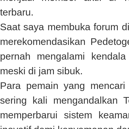
terbaru.
Saat saya membuka forum dis
merekomendasikan
Pedetog
pernah mengalami kendala
meski di jam sibuk.
Para pemain yang mencari 
sering kali mengandalkan
T
memperbarui sistem keamana