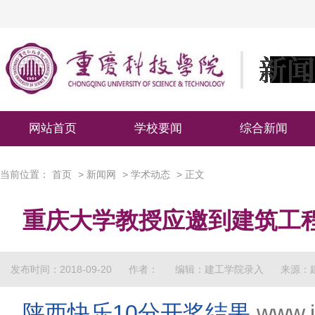
网站首页
学校要闻
综合新闻
当前位置：
首页
>
新闻网
>
学术动态
> 正文
重庆大学教授应邀到建筑工
发布时间：2018-09-20
作者：
编辑：建工学院录入
来源：
陕西快乐10分开奖结果
www.