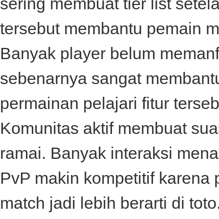
sering membuat tier list setela
tersebut membantu pemain me
Banyak player belum memanfaa
sebenarnya sangat membantu
permainan pelajari fitur terse
Komunitas aktif membuat sua
ramai. Banyak interaksi menari
PvP makin kompetitif karena 
match jadi lebih berarti di
toto