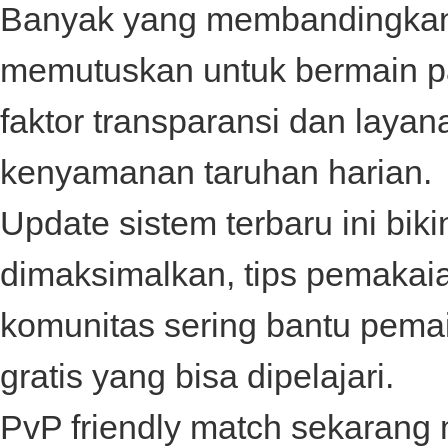
Banyak yang membandingkan
memutuskan untuk bermain 
faktor transparansi dan laya
kenyamanan taruhan harian.
Update sistem terbaru ini biki
dimaksimalkan, tips pemakai
komunitas sering bantu pema
gratis yang bisa dipelajari.
PvP friendly match sekarang 