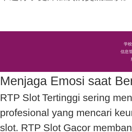
学校
信息
Menjaga Emosi saat Be
RTP Slot Tertinggi sering me
profesional yang mencari ke
slot.
RTP Slot
Gacor membant