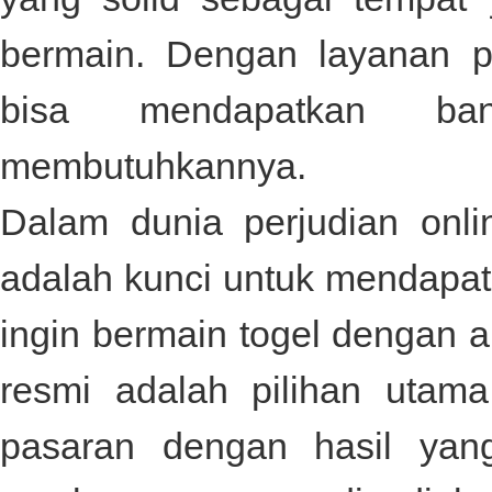
bermain. Dengan layanan p
bisa mendapatkan ba
membutuhkannya.
Dalam dunia perjudian onli
adalah kunci untuk mendapat
ingin bermain togel dengan
resmi
adalah pilihan utama
pasaran dengan hasil yang