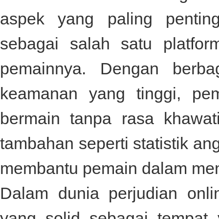
aspek yang paling penti
sebagai salah satu platf
pemainnya. Dengan berbag
keamanan yang tinggi, pe
bermain tanpa rasa khawatir
tambahan seperti statistik an
membantu pemain dalam mene
Dalam dunia perjudian onl
yang solid sebagai tempat