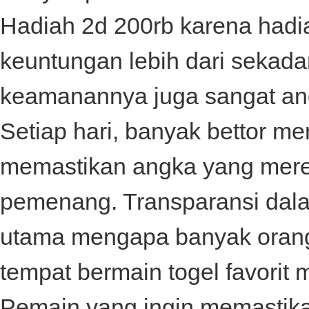
Hadiah 2d 200rb
karena hadi
keuntungan lebih dari sekada
keamanannya juga sangat an
Setiap hari, banyak bettor 
memastikan angka yang mere
pemenang. Transparansi dalam
utama mengapa banyak orang 
tempat bermain togel favorit 
Pemain yang ingin memastika