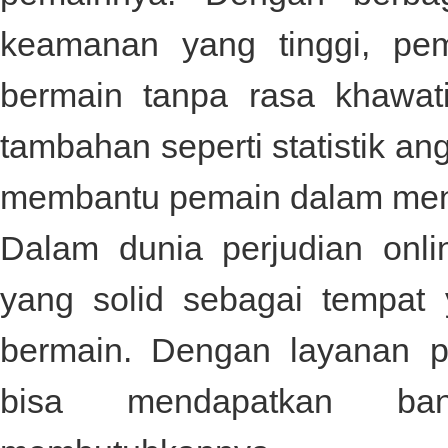
keamanan yang tinggi, pe
bermain tanpa rasa khawatir
tambahan seperti statistik an
membantu pemain dalam mene
Dalam dunia perjudian onl
yang solid sebagai tempat
bermain. Dengan layanan p
bisa mendapatkan ba