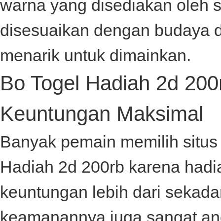
warna yang disediakan oleh
s
disesuaikan dengan budaya da
menarik untuk dimainkan.
Bo Togel Hadiah 2d 200r
Keuntungan Maksimal
Banyak pemain memilih situ
Hadiah 2d 200rb
karena hadi
keuntungan lebih dari sekada
keamanannya juga sangat an