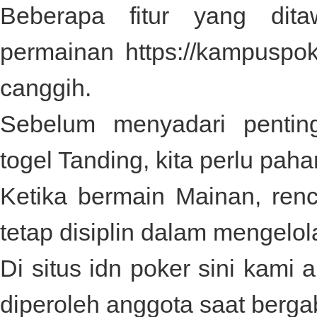
Beberapa fitur yang dit
permainan
https://kampuspo
canggih.
Sebelum menyadari pentin
togel
Tanding, kita perlu paha
Ketika bermain Mainan, re
tetap disiplin dalam mengelol
Di
situs idn poker
sini kami 
diperoleh anggota saat berga