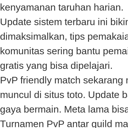
kenyamanan taruhan harian.
Update sistem terbaru ini biki
dimaksimalkan, tips pemakai
komunitas sering bantu pema
gratis yang bisa dipelajari.
PvP friendly match sekarang 
muncul di
situs toto
. Update 
gaya bermain. Meta lama bis
Turnamen PvP antar guild mak