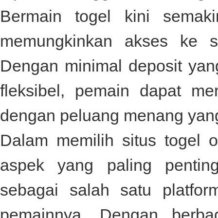
Bermain togel kini semak
memungkinkan akses ke si
Dengan minimal deposit yan
fleksibel, pemain dapat me
dengan peluang menang yang t
Dalam memilih situs togel o
aspek yang paling penti
sebagai salah satu platf
pemainnya. Dengan berbag