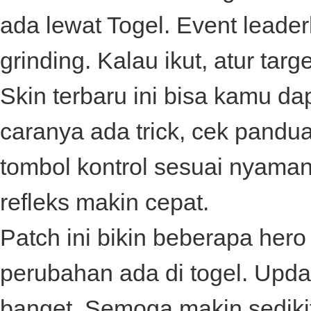
ada lewat
Togel
. Event leade
grinding. Kalau ikut, atur targe
Skin terbaru ini bisa kamu dape
caranya ada trick, cek pandu
tombol kontrol sesuai nyaman
refleks makin cepat.
Patch ini bikin beberapa hero f
perubahan ada di
togel
. Upda
banget. Semoga makin sediki