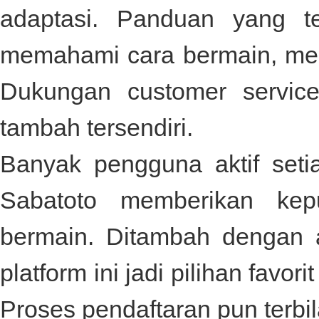
adaptasi. Panduan yang t
memahami cara bermain, men
Dukungan customer service
tambah tersendiri.
Banyak pengguna aktif set
Sabatoto
memberikan kep
bermain. Ditambah dengan 
platform ini jadi pilihan fav
Proses pendaftaran pun terbi