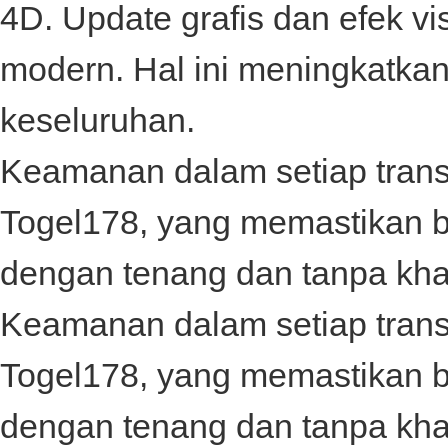
4D
. Update grafis dan efek v
modern. Hal ini meningkatka
keseluruhan.
Keamanan dalam setiap transa
Togel178
, yang memastikan 
dengan tenang dan tanpa kha
Keamanan dalam setiap transa
Togel178
, yang memastikan 
dengan tenang dan tanpa kh