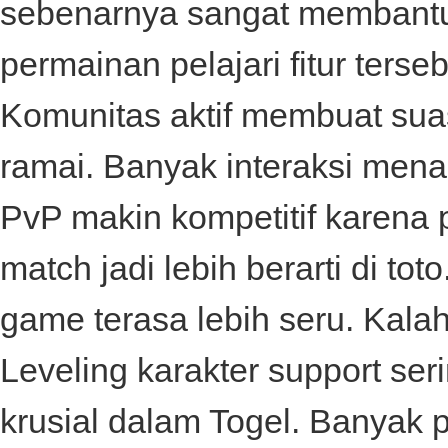
sebenarnya sangat membantu
permainan pelajari fitur terse
Komunitas aktif membuat sua
ramai. Banyak interaksi menari
PvP makin kompetitif karena 
match jadi lebih berarti di
toto
game terasa lebih seru. Kala
Leveling karakter support se
krusial dalam
Togel
. Banyak 