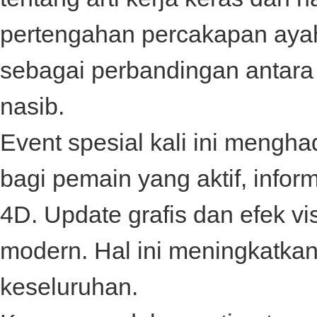
pertengahan percakapan ay
sebagai perbandingan antar
nasib.
Event spesial kali ini mengh
bagi pemain yang aktif, infor
4D
. Update grafis dan efek v
modern. Hal ini meningkatka
keseluruhan.