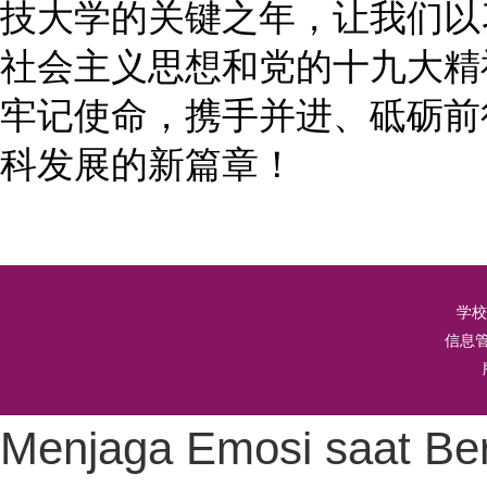
技大学的关键之年，让我们以
社会主义思想和党的十九大精
牢记使命，携手并进、砥砺前
科发展的新篇章！
学校
信息
Menjaga Emosi saat Be