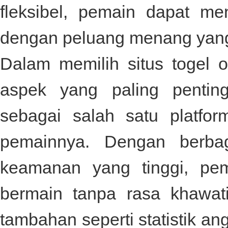
fleksibel, pemain dapat me
dengan peluang menang yang t
Dalam memilih situs togel o
aspek yang paling penti
sebagai salah satu platf
pemainnya. Dengan berbag
keamanan yang tinggi, pe
bermain tanpa rasa khawatir
tambahan seperti statistik an