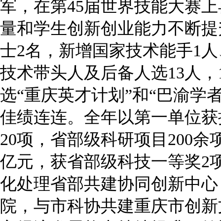
军，在第45届世界技能大赛
量和学生创新创业能力不断提
士2名，新增国家技术能手1
技术带头人及后备人选13人，
选“重庆英才计划”和“巴渝学
佳绩连连。全年以第一单位获
20项，省部级科研项目200余
亿
元，获省部级科技一等奖2
化处理省部共建协同创新中心
院，与市科协共建重庆市创新