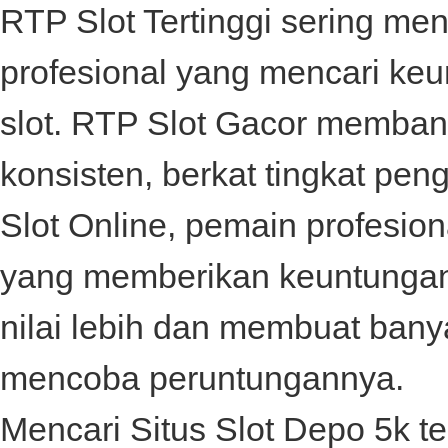
RTP Slot Tertinggi sering me
profesional yang mencari ke
slot.
RTP Slot
Gacor membant
konsisten, berkat tingkat pe
Slot Online, pemain profesion
yang memberikan keuntungan
nilai lebih dan membuat bany
mencoba peruntungannya.
Mencari
Situs Slot Depo 5k
te