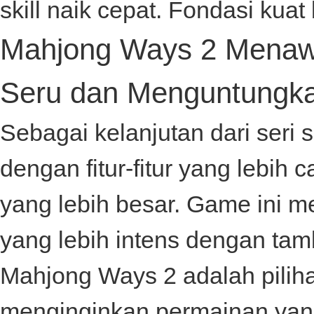
skill naik cepat. Fondasi kuat 
Mahjong Ways 2 Menawa
Seru dan Menguntungk
Sebagai kelanjutan dari seri
dengan fitur-fitur yang lebi
yang lebih besar. Game ini
yang lebih intens dengan tamba
Mahjong Ways 2 adalah pilih
menginginkan permainan ya