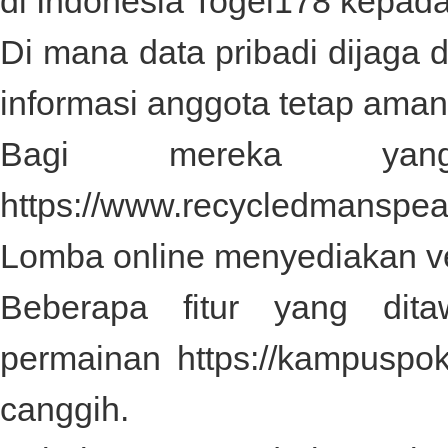
di Indonesia
Togel178
kepada
Di mana data pribadi dijaga
informasi anggota tetap aman
Bagi mereka yan
https://www.recycledmanspe
Lomba online menyediakan ve
Beberapa fitur yang dit
permainan
https://kampuspo
canggih.