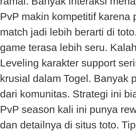
ramai. Banyak interaksi menari
PvP makin kompetitif karena 
match jadi lebih berarti di
toto
game terasa lebih seru. Kala
Leveling karakter support se
krusial dalam
Togel
. Banyak 
dari komunitas. Strategi ini bi
PvP season kali ini punya re
dan detailnya di
situs toto
. Ti