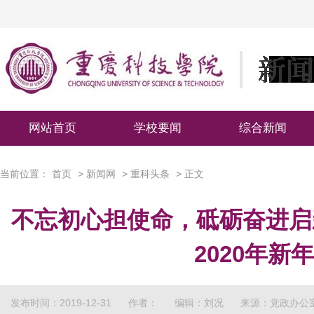
网站首页
学校要闻
综合新闻
当前位置：
首页
>
新闻网
>
重科头条
> 正文
不忘初心担使命，砥砺奋进启
2020年新
发布时间：2019-12-31
作者：
编辑：刘况
来源：党政办公