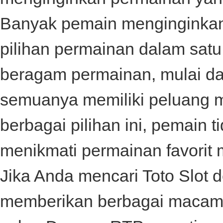
Banyak pemain menginginkan
pilihan permainan dalam satu
beragam permainan, mulai dar
semuanya memiliki peluang 
berbagai pilihan ini, pemain t
menikmati permainan favorit 
Jika Anda mencari
Toto Slot
d
memberikan berbagai macam 