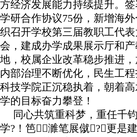
方经济发展能力持续提升。签
学研合作协议75份，新增海外
织召开学校第三届教职工代表
会，建成办学成果展示厅和产
地，校属企业改革稳步推进，
内部治理不断优化，民生工程
科技学院正沉稳执着，朝着高
学的目标奋力攀登！
同心共筑重科梦，重任千钧再
学?！笆濉笔展僦?，更