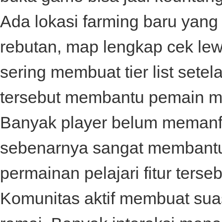
Ada lokasi farming baru yang 
rebutan, map lengkap cek le
sering membuat tier list setela
tersebut membantu pemain me
Banyak player belum memanfaa
sebenarnya sangat membantu
permainan pelajari fitur terse
Komunitas aktif membuat sua