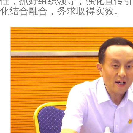
任，抓好组织领导；强化宣传引
化结合融合，务求取得实效。