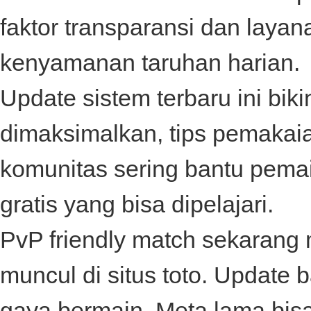
faktor transparansi dan laya
kenyamanan taruhan harian.
Update sistem terbaru ini biki
dimaksimalkan, tips pemakai
komunitas sering bantu pema
gratis yang bisa dipelajari.
PvP friendly match sekarang 
muncul di
situs toto
. Update 
gaya bermain. Meta lama bis