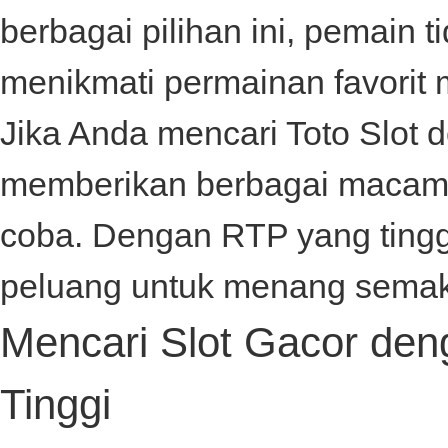
berbagai pilihan ini, pemain t
menikmati permainan favorit 
Jika Anda mencari
Toto Slot
d
memberikan berbagai macam 
coba. Dengan RTP yang tingg
peluang untuk menang semak
Mencari Slot Gacor de
Tinggi