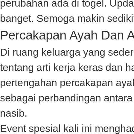
perubahan ada di
togel
. Upda
banget. Semoga makin sediki
Percakapan Ayah Dan 
Di ruang keluarga yang sede
tentang arti kerja keras dan
pertengahan percakapan ay
sebagai perbandingan antar
nasib.
Event spesial kali ini mengh