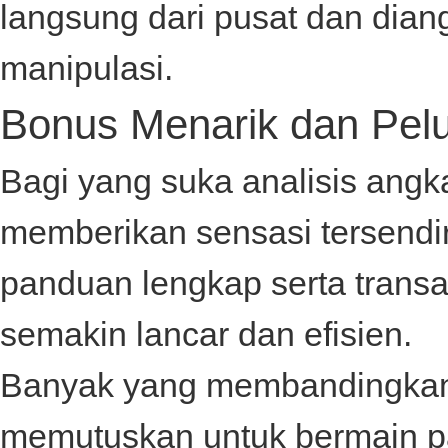
langsung dari pusat dan dian
manipulasi.
Bonus Menarik dan Pelu
Bagi yang suka analisis angk
memberikan sensasi tersendir
panduan lengkap serta trans
semakin lancar dan efisien.
Banyak yang membandingkan
memutuskan untuk bermain 