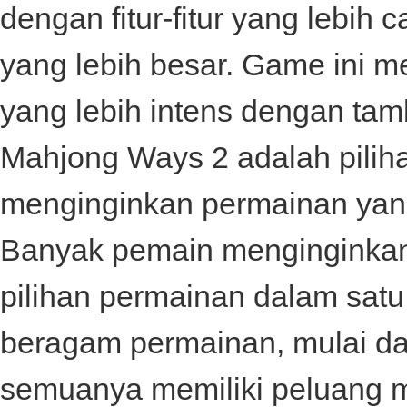
dengan fitur-fitur yang lebi
yang lebih besar. Game ini
yang lebih intens dengan tamba
Mahjong Ways 2 adalah pilih
menginginkan permainan ya
Banyak pemain menginginkan
pilihan permainan dalam satu
beragam permainan, mulai dar
semuanya memiliki peluang 