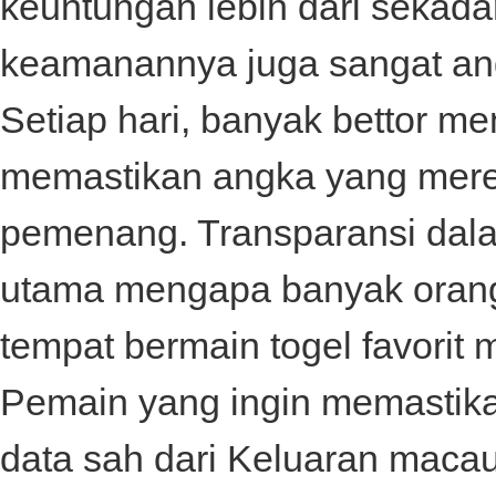
keuntungan lebih dari sekada
keamanannya juga sangat an
Setiap hari, banyak bettor 
memastikan angka yang mere
pemenang. Transparansi dalam
utama mengapa banyak orang 
tempat bermain togel favorit 
Pemain yang ingin memastika
data sah dari
Keluaran maca