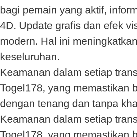
bagi pemain yang aktif, infor
4D
. Update grafis dan efek v
modern. Hal ini meningkatka
keseluruhan.
Keamanan dalam setiap transa
Togel178
, yang memastikan 
dengan tenang dan tanpa kha
Keamanan dalam setiap transa
Togel178
, yang memastikan 