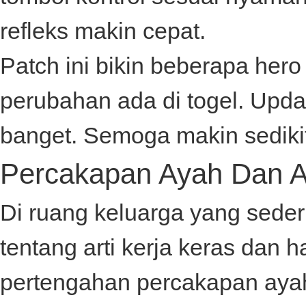
refleks makin cepat.
Patch ini bikin beberapa hero f
perubahan ada di
togel
. Upda
banget. Semoga makin sediki
Percakapan Ayah Dan 
Di ruang keluarga yang sede
tentang arti kerja keras dan
pertengahan percakapan ay