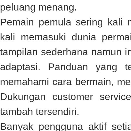
peluang menang.
Pemain pemula sering kali 
kali memasuki dunia perma
tampilan sederhana namun i
adaptasi. Panduan yang t
memahami cara bermain, men
Dukungan customer service
tambah tersendiri.
Banyak pengguna aktif set