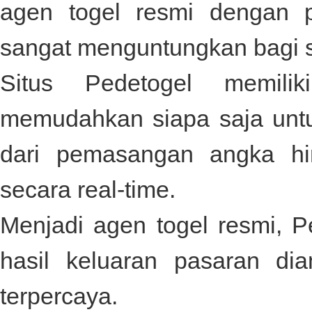
agen togel resmi dengan 
sangat menguntungkan bagi 
Situs
Pedetogel
memiliki
memudahkan siapa saja unt
dari pemasangan angka hi
secara real-time.
Menjadi agen togel resmi,
P
hasil keluaran pasaran di
terpercaya.