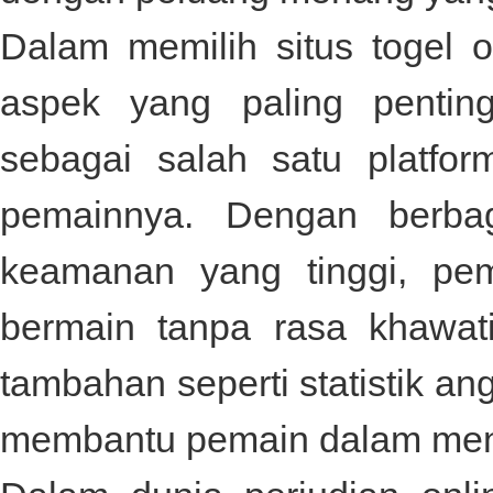
Dalam memilih situs togel o
aspek yang paling penti
sebagai salah satu platf
pemainnya. Dengan berbag
keamanan yang tinggi, pe
bermain tanpa rasa khawatir
tambahan seperti statistik an
membantu pemain dalam mene