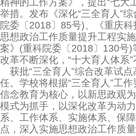
精神的工作方案》，提出“七大工程
举措。发布《深化“三全育人”综
院委〔2018〕85号)、《重
思想政治工作质量提升工程实施
案》(重科院委〔2018〕130号
改革不断深化，“十大育人体系
获批“三全育人”综合改革试
任。学校将根据“三全育人”工
信念教育为核心，以新思政观为
模式为抓手，以深化改革为动力
系、工作体系、实施体系、保障
点，深入实施思想政治工作质量