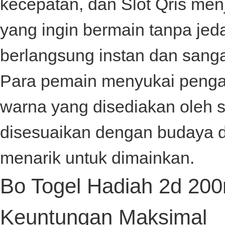
kecepatan, dan
Slot Qris
menj
yang ingin bermain tanpa je
berlangsung instan dan sangat
Para pemain menyukai penga
warna yang disediakan oleh
s
disesuaikan dengan budaya da
menarik untuk dimainkan.
Bo Togel Hadiah 2d 200r
Keuntungan Maksimal