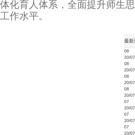
体化育人体系，全面提升师生思
工作水平。
最新
08
20/07
08
20/07
08
20/07
08
20/07
07
20/07
07
20/07
07
20/07