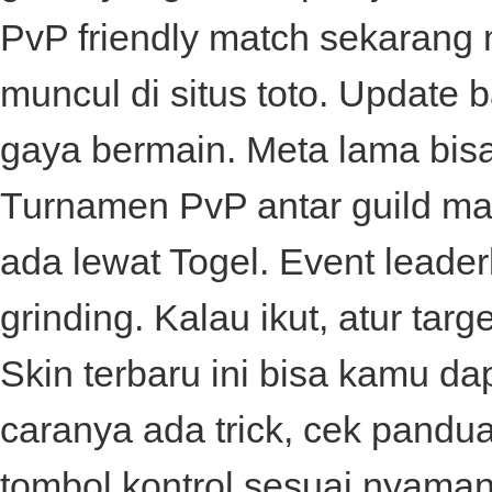
PvP friendly match sekarang 
muncul di
situs toto
. Update 
gaya bermain. Meta lama bis
Turnamen PvP antar guild mak
ada lewat
Togel
. Event leade
grinding. Kalau ikut, atur targe
Skin terbaru ini bisa kamu dape
caranya ada trick, cek pandu
tombol kontrol sesuai nyaman