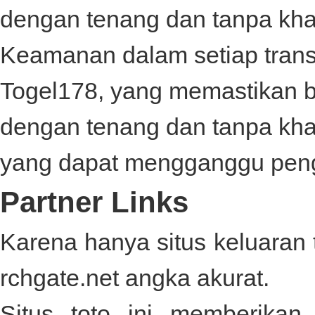
dengan tenang dan tanpa kha
Keamanan dalam setiap transa
Togel178
, yang memastikan 
dengan tenang dan tanpa kh
yang dapat mengganggu pen
Partner Links
Karena hanya situs keluaran t
rchgate.net
angka akurat.
Situs toto ini memberika