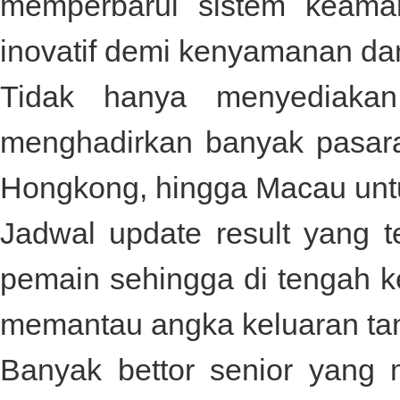
memperbarui sistem keamana
inovatif demi kenyamanan d
Tidak hanya menyediaka
menghadirkan banyak pasaran
Hongkong, hingga Macau unt
Jadwal update result yang 
pemain sehingga di tengah k
memantau angka keluaran tanp
Banyak bettor senior yan