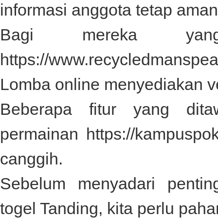
informasi anggota tetap aman
Bagi mereka yan
https://www.recycledmanspe
Lomba online menyediakan ve
Beberapa fitur yang dit
permainan
https://kampuspo
canggih.
Sebelum menyadari pentin
togel
Tanding, kita perlu paha