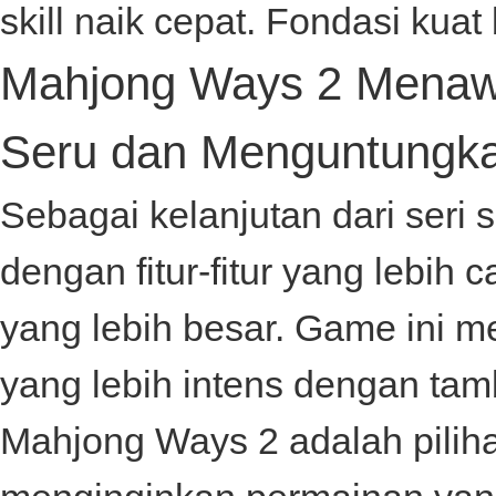
skill naik cepat. Fondasi kuat 
Mahjong Ways 2 Menawa
Seru dan Menguntungk
Sebagai kelanjutan dari seri
dengan fitur-fitur yang lebi
yang lebih besar. Game ini
yang lebih intens dengan tamba
Mahjong Ways 2 adalah pilih