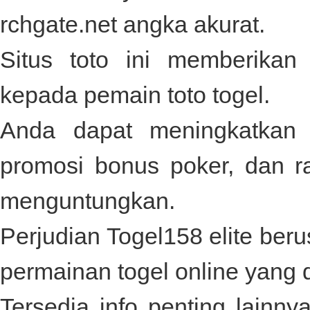
rchgate.net
angka akurat.
Situs toto ini memberika
kepada pemain toto togel.
Anda dapat meningkatka
promosi bonus poker, dan 
menguntungkan.
Perjudian
Togel158
elite beru
permainan togel online yang 
Tersedia info penting lainny