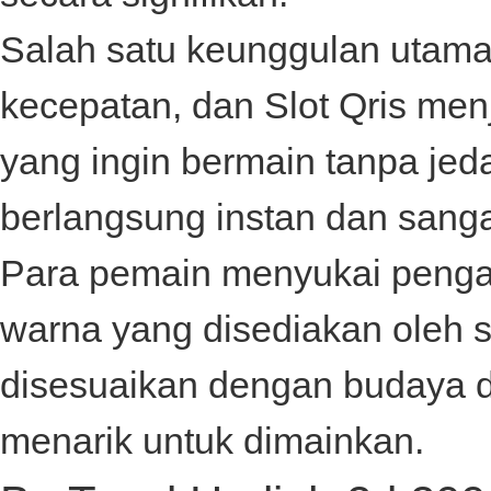
Salah satu keunggulan utama
kecepatan, dan
Slot Qris
menj
yang ingin bermain tanpa je
berlangsung instan dan sangat
Para pemain menyukai penga
warna yang disediakan oleh
s
disesuaikan dengan budaya da
menarik untuk dimainkan.