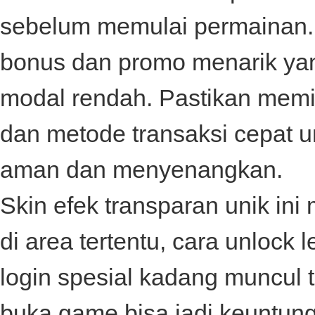
sebelum memulai permainan. 
bonus dan promo menarik ya
modal rendah. Pastikan memili
dan metode transaksi cepat 
aman dan menyenangkan.
Skin efek transparan unik in
di area tertentu, cara unloc
login spesial kadang muncul
buka game bisa jadi keuntun