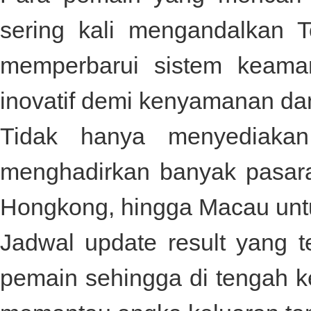
sering kali mengandalkan
T
memperbarui sistem keamana
inovatif demi kenyamanan d
Tidak hanya menyediaka
menghadirkan banyak pasaran
Hongkong, hingga Macau unt
Jadwal update result yang 
pemain sehingga di tengah k