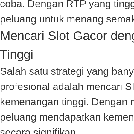
coba. Dengan RTP yang tingg
peluang untuk menang semak
Mencari Slot Gacor de
Tinggi
Salah satu strategi yang ban
profesional adalah mencari
S
kemenangan tinggi. Dengan m
peluang mendapatkan kemena
secara signifikan.