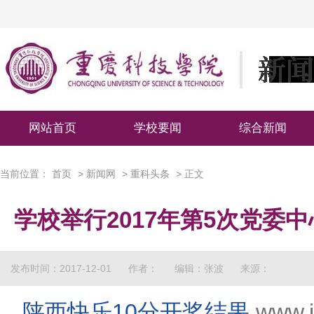
网站首页
学校要闻
综合新闻
当前位置：
首页
>
新闻网
>
重科头条
> 正文
学校举行2017年第5次党委
发布时间：2017-12-01
作者：
编辑：张波
来源：
陕西快乐10分开奖结果
www.