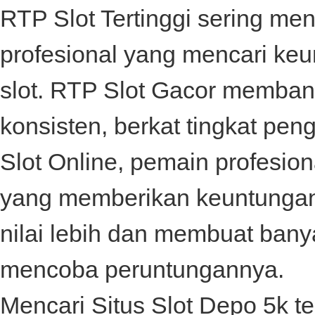
RTP Slot Tertinggi sering me
profesional yang mencari ke
slot.
RTP Slot
Gacor membant
konsisten, berkat tingkat pe
Slot Online, pemain profesion
yang memberikan keuntungan
nilai lebih dan membuat bany
mencoba peruntungannya.
Mencari
Situs Slot Depo 5k
te