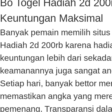
Bo Togel Hadiah 2d 200r
Keuntungan Maksimal
Banyak pemain memilih situ
Hadiah 2d 200rb
karena hadi
keuntungan lebih dari sekada
keamanannya juga sangat an
Setiap hari, banyak bettor 
memastikan angka yang mere
pemenang. Transparansi dalam