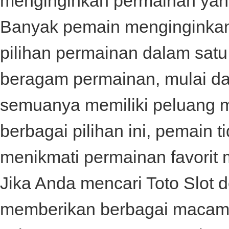
menginginkan permainan ya
Banyak pemain menginginkan
pilihan permainan dalam satu
beragam permainan, mulai dar
semuanya memiliki peluang 
berbagai pilihan ini, pemain t
menikmati permainan favorit 
Jika Anda mencari
Toto Slot
d
memberikan berbagai macam 