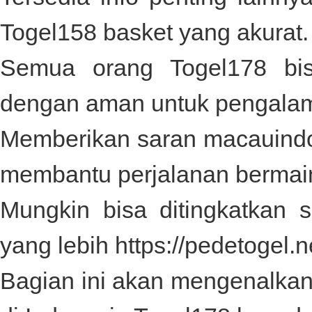
Togel158
basket yang akurat.
Semua orang
Togel178
bis
dengan aman untuk pengala
Memberikan saran
macauind
membantu perjalanan bermai
Mungkin bisa ditingkatkan 
yang lebih
https://pedetogel.n
Bagian ini akan mengenalkan 