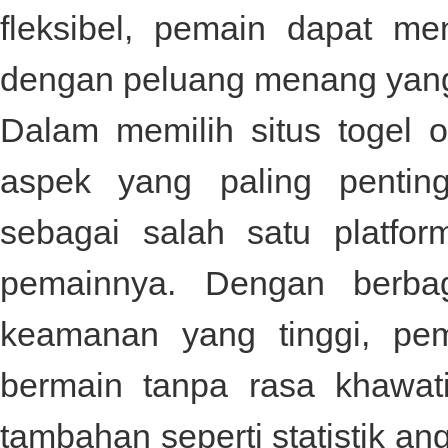
fleksibel, pemain dapat me
dengan peluang menang yang t
Dalam memilih situs togel o
aspek yang paling penti
sebagai salah satu platf
pemainnya. Dengan berbag
keamanan yang tinggi, pe
bermain tanpa rasa khawatir
tambahan seperti statistik an