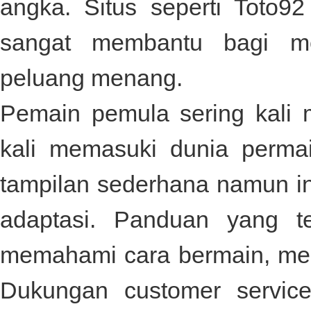
angka. Situs seperti
Toto92
sangat membantu bagi me
peluang menang.
Pemain pemula sering kali 
kali memasuki dunia perma
tampilan sederhana namun i
adaptasi. Panduan yang t
memahami cara bermain, men
Dukungan customer service