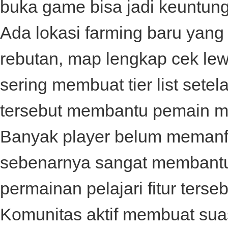
buka game bisa jadi keuntun
Ada lokasi farming baru yang 
rebutan, map lengkap cek le
sering membuat tier list setela
tersebut membantu pemain me
Banyak player belum memanfaa
sebenarnya sangat membantu
permainan pelajari fitur terse
Komunitas aktif membuat sua