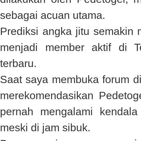
sebagai acuan utama.
Prediksi angka jitu semakin
menjadi member aktif di
T
terbaru.
Saat saya membuka forum dis
merekomendasikan
Pedetog
pernah mengalami kendala
meski di jam sibuk.