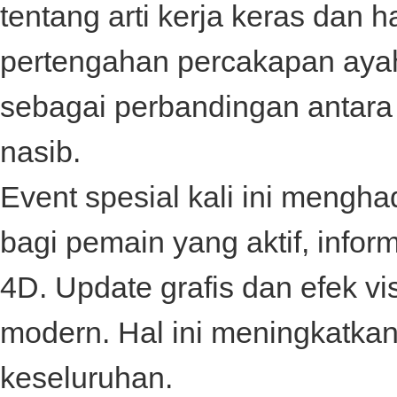
tentang arti kerja keras dan
pertengahan percakapan ay
sebagai perbandingan antar
nasib.
Event spesial kali ini mengh
bagi pemain yang aktif, infor
4D
. Update grafis dan efek v
modern. Hal ini meningkatka
keseluruhan.