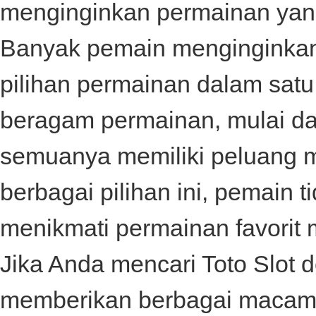
menginginkan permainan ya
Banyak pemain menginginkan
pilihan permainan dalam satu
beragam permainan, mulai dar
semuanya memiliki peluang 
berbagai pilihan ini, pemain t
menikmati permainan favorit 
Jika Anda mencari
Toto Slot
d
memberikan berbagai macam 