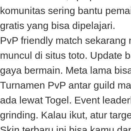
komunitas sering bantu pema
gratis yang bisa dipelajari.
PvP friendly match sekarang 
muncul di
situs toto
. Update 
gaya bermain. Meta lama bis
Turnamen PvP antar guild mak
ada lewat
Togel
. Event leade
grinding. Kalau ikut, atur targe
Skin terbaru ini bisa kamu dape