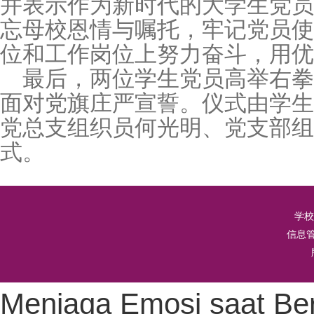
并表示作为新时代的大学生党员
忘母校恩情与嘱托，牢记党员使
位和工作岗位上努力奋斗，用优
最后，两位学生党员高举右
面对党旗庄严宣誓。仪式由学生
党总支组织员何光明、党支部组
式。
学校
信息
Menjaga Emosi saat Be