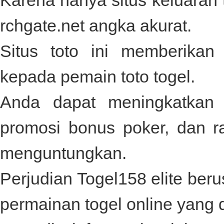
Karena hanya situs keluaran t
rchgate.net
angka akurat.
Situs toto ini memberika
kepada pemain toto togel.
Anda dapat meningkatka
promosi bonus poker, dan 
menguntungkan.
Perjudian
Togel158
elite beru
permainan togel online yang 