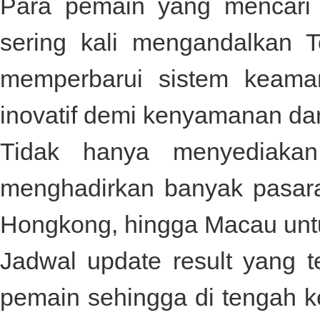
Para pemain yang mencari 
sering kali mengandalkan
T
memperbarui sistem keamana
inovatif demi kenyamanan d
Tidak hanya menyediaka
menghadirkan banyak pasaran
Hongkong, hingga Macau unt
Jadwal update result yang 
pemain sehingga di tengah k