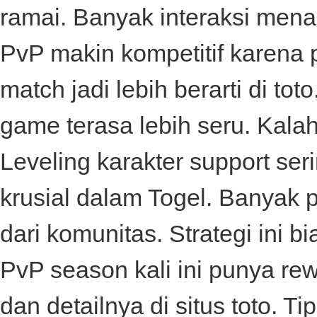
ramai. Banyak interaksi menari
PvP makin kompetitif karena 
match jadi lebih berarti di
toto
game terasa lebih seru. Kala
Leveling karakter support se
krusial dalam
Togel
. Banyak 
dari komunitas. Strategi ini bi
PvP season kali ini punya re
dan detailnya di
situs toto
. Ti