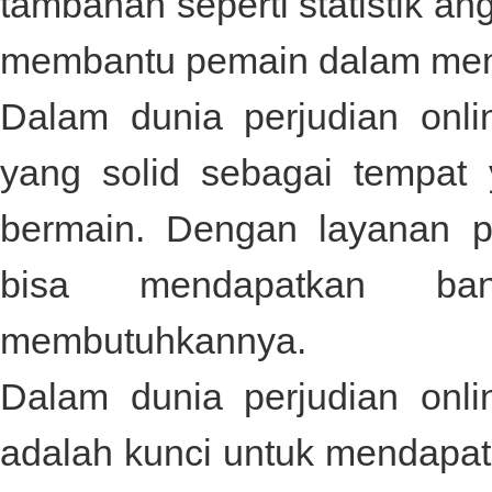
tambahan seperti statistik an
membantu pemain dalam mene
Dalam dunia perjudian onl
yang solid sebagai tempat
bermain. Dengan layanan p
bisa mendapatkan ba
membutuhkannya.
Dalam dunia perjudian onli
adalah kunci untuk mendapat