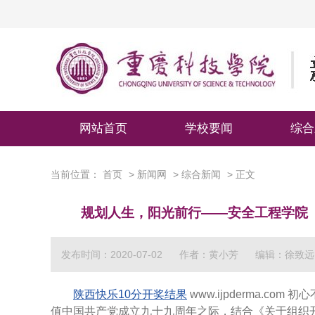
网站首页
学校要闻
综合
当前位置：
首页
>
新闻网
>
综合新闻
> 正文
规划人生，阳光前行——安全工程学院
发布时间：2020-07-02
作者：黄小芳
编辑：徐致远
陕西快乐10分开奖结果
www.ijpderma.co
值中国共产党成立九十九周年之际，结合《关于组织开展