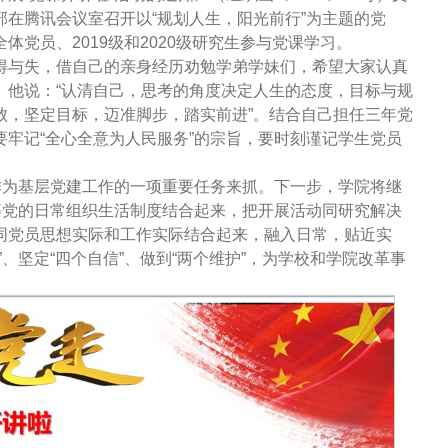
在腾讯会议室召开以“规划人生，阳光前行”为主题的党
党员、2019级和2020级研究生参与党课学习。
得与失，借自己的亲身经历劝勉学弟学妹们，希望大家认真
。他说：“认清自己，思考的角度决定人生的态度，目标与规
败，坚定目标，迈准脚步，踏实前进”。结合自己担任三年党
牢记“全心全意为人民服务”的宗旨，要时刻谨记学生党员
作为基层党建工作的一项重要任务来抓。下一步，学院将继
等党的日常组织生活制度结合起来，把开展活动同研究解决
同党员思想实际和工作实际结合起来，融入日常，贴近实
、坚定“四个自信”、做到“两个维护”，为学校和学院改革事