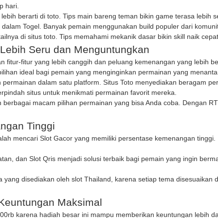
p hari.
lebih berarti di
toto
. Tips main bareng teman bikin game terasa lebih 
al dalam
Togel
. Banyak pemain menggunakan build populer dari komunitas.
ailnya di
situs toto
. Tips memahami mekanik dasar bikin skill naik cepat
 Lebih Seru dan Menguntungkan
n fitur-fitur yang lebih canggih dan peluang kemenangan yang lebih 
h pilihan ideal bagi pemain yang menginginkan permainan yang menan
 permainan dalam satu platform.
Situs Toto
menyediakan beragam perma
erpindah situs untuk menikmati permainan favorit mereka.
an berbagai macam pilihan permainan yang bisa Anda coba. Dengan RT
ngan Tinggi
dalah mencari
Slot Gacor
yang memiliki persentase kemenangan tinggi.
atan, dan
Slot Qris
menjadi solusi terbaik bagi pemain yang ingin ber
 yang disediakan oleh
slot Thailand
, karena setiap tema disesuaikan 
k Keuntungan Maksimal
200rb
karena hadiah besar ini mampu memberikan keuntungan lebih dar