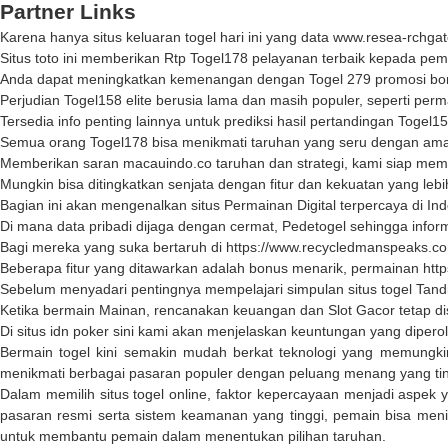
Partner Links
Karena hanya situs keluaran togel hari ini yang data
www.resea-rchgat
Situs toto ini memberikan
Rtp Togel178
pelayanan terbaik kepada pemai
Anda dapat meningkatkan kemenangan dengan
Togel 279
promosi bo
Perjudian
Togel158
elite berusia lama dan masih populer, seperti perm
Tersedia info penting lainnya untuk prediksi hasil pertandingan
Togel1
Semua orang
Togel178
bisa menikmati taruhan yang seru dengan a
Memberikan saran
macauindo.co
taruhan dan strategi, kami siap me
Mungkin bisa ditingkatkan senjata dengan fitur dan kekuatan yang leb
Bagian ini akan mengenalkan situs Permainan Digital terpercaya di In
Di mana data pribadi dijaga dengan cermat,
Pedetogel
sehingga infor
Bagi mereka yang suka bertaruh di
https://www.recycledmanspeaks.c
Beberapa fitur yang ditawarkan adalah bonus menarik, permainan
htt
Sebelum menyadari pentingnya mempelajari simpulan
situs togel
Tandi
Ketika bermain Mainan, rencanakan keuangan dan
Slot Gacor
tetap di
Di
situs idn poker
sini kami akan menjelaskan keuntungan yang diperol
Bermain togel kini semakin mudah berkat teknologi yang memungki
menikmati berbagai pasaran populer dengan peluang menang yang ting
Dalam memilih situs togel online, faktor kepercayaan menjadi aspek 
pasaran resmi serta sistem keamanan yang tinggi, pemain bisa menikm
untuk membantu pemain dalam menentukan pilihan taruhan.