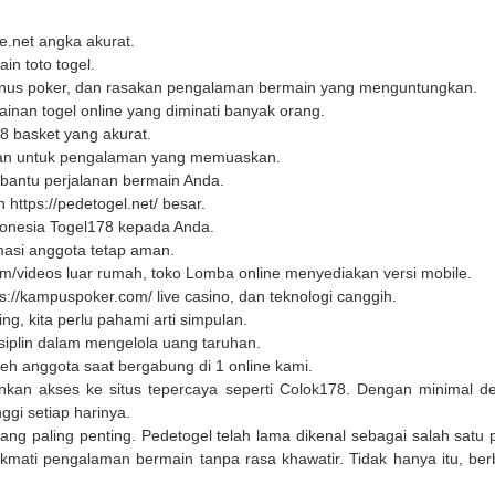
e.net
angka akurat.
n toto togel.
nus poker, dan rasakan pengalaman bermain yang menguntungkan.
ainan togel online yang diminati banyak orang.
58
basket yang akurat.
man untuk pengalaman yang memuaskan.
mbantu perjalanan bermain Anda.
ih
https://pedetogel.net/
besar.
donesia
Togel178
kepada Anda.
masi anggota tetap aman.
om/videos
luar rumah, toko Lomba online menyediakan versi mobile.
ps://kampuspoker.com/
live casino, dan teknologi canggih.
ng, kita perlu pahami arti simpulan.
siplin dalam mengelola uang taruhan.
eh anggota saat bergabung di 1 online kami.
nkan akses ke situs tepercaya seperti
Colok178
. Dengan minimal de
gi setiap harinya.
yang paling penting.
Pedetogel
telah lama dikenal sebagai salah sat
ati pengalaman bermain tanpa rasa khawatir. Tidak hanya itu, berbag