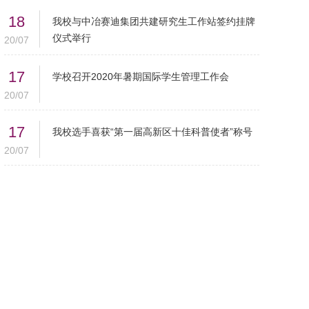
18
我校与中冶赛迪集团共建研究生工作站签约挂牌
仪式举行
20/07
17
学校召开2020年暑期国际学生管理工作会
20/07
17
我校选手喜获“第一届高新区十佳科普使者”称号
20/07