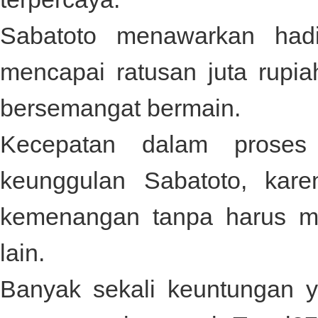
Sabatoto
menawarkan hadia
mencapai ratusan juta rupi
bersemangat bermain.
Kecepatan dalam proses
keunggulan
Sabatoto
, kare
kemenangan tanpa harus me
lain.
Banyak sekali keuntungan y