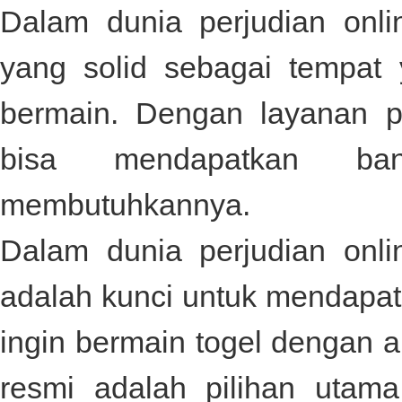
Dalam dunia perjudian onl
yang solid sebagai tempat
bermain. Dengan layanan p
bisa mendapatkan ba
membutuhkannya.
Dalam dunia perjudian onli
adalah kunci untuk mendapat
ingin bermain togel dengan
resmi
adalah pilihan utama