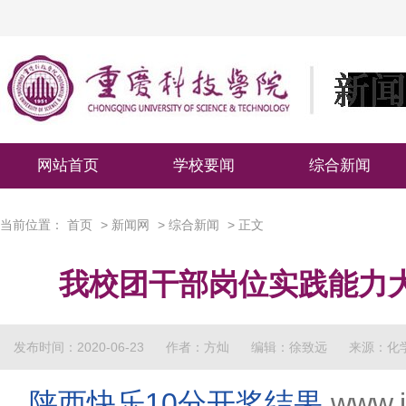
网站首页
学校要闻
综合新闻
当前位置：
首页
>
新闻网
>
综合新闻
> 正文
我校团干部岗位实践能力
发布时间：2020-06-23
作者：方灿
编辑：徐致远
来源：化
陕西快乐10分开奖结果
www.