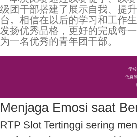
级团干部搭建了展示自我、提升
台。相信在以后的学习和工作生
发扬优秀品格，更好的完成每一
为一名优秀的青年团干部。
学校
信息
Menjaga Emosi saat Be
RTP Slot Tertinggi sering me