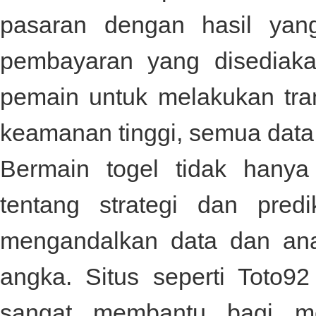
pasaran dengan hasil yang
pembayaran yang disediak
pemain untuk melakukan tra
keamanan tinggi, semua data d
Bermain togel tidak hanya 
tentang strategi dan pred
mengandalkan data dan anal
angka. Situs seperti
Toto92
sangat membantu bagi me