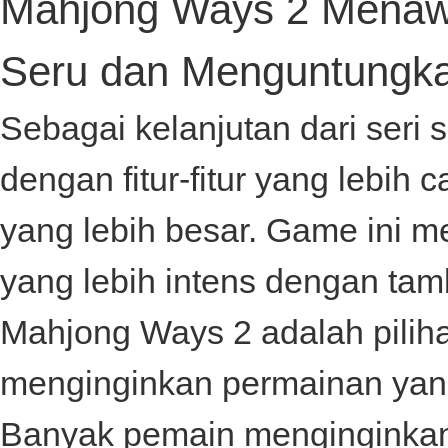
Mahjong Ways 2 Menawa
Seru dan Menguntungk
Sebagai kelanjutan dari seri
dengan fitur-fitur yang lebi
yang lebih besar. Game ini
yang lebih intens dengan tamba
Mahjong Ways 2 adalah pilih
menginginkan permainan ya
Banyak pemain menginginkan