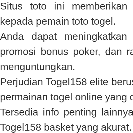
Situs toto ini memberika
kepada pemain toto togel.
Anda dapat meningkatka
promosi bonus poker, dan 
menguntungkan.
Perjudian
Togel158
elite beru
permainan togel online yang 
Tersedia info penting lainny
Togel158
basket yang akurat.