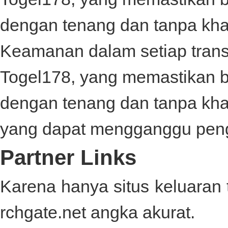
dengan tenang dan tanpa kha
Keamanan dalam setiap transa
Togel178
, yang memastikan 
dengan tenang dan tanpa kh
yang dapat mengganggu pen
Partner Links
Karena hanya situs keluaran t
rchgate.net
angka akurat.