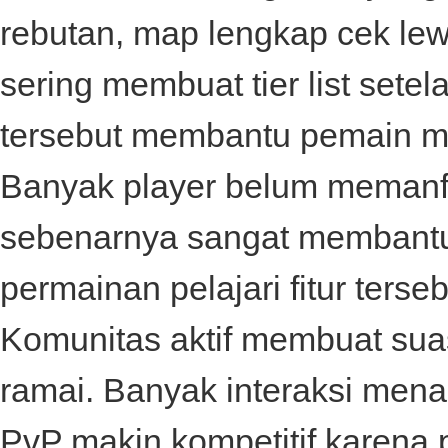
rebutan, map lengkap cek le
sering membuat tier list setela
tersebut membantu pemain me
Banyak player belum memanfaa
sebenarnya sangat membantu
permainan pelajari fitur terse
Komunitas aktif membuat sua
ramai. Banyak interaksi menari
PvP makin kompetitif karena 