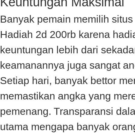
Keuntungan Maksimal
Banyak pemain memilih situ
Hadiah 2d 200rb
karena hadi
keuntungan lebih dari sekada
keamanannya juga sangat an
Setiap hari, banyak bettor 
memastikan angka yang mere
pemenang. Transparansi dalam
utama mengapa banyak orang 