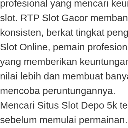
profesional yang mencari ke
slot.
RTP Slot
Gacor membant
konsisten, berkat tingkat pe
Slot Online, pemain profesion
yang memberikan keuntungan
nilai lebih dan membuat bany
mencoba peruntungannya.
Mencari
Situs Slot Depo 5k
te
sebelum memulai permainan. 