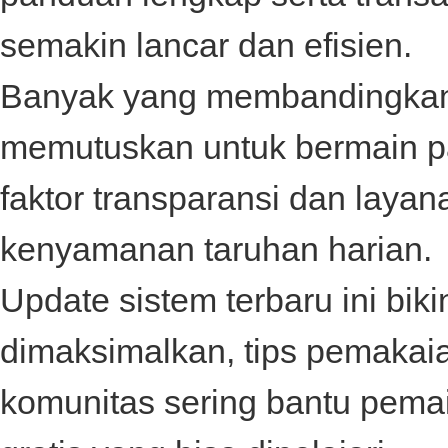
semakin lancar dan efisien.
Banyak yang membandingkan
memutuskan untuk bermain 
faktor transparansi dan laya
kenyamanan taruhan harian.
Update sistem terbaru ini biki
dimaksimalkan, tips pemakai
komunitas sering bantu pema