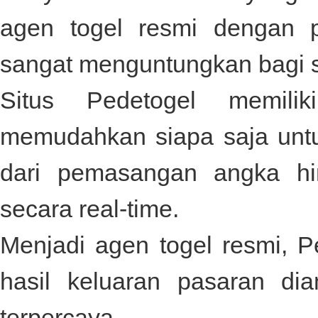
agen togel resmi dengan 
sangat menguntungkan bagi 
Situs
Pedetogel
memiliki
memudahkan siapa saja unt
dari pemasangan angka hi
secara real-time.
Menjadi agen togel resmi,
P
hasil keluaran pasaran di
terpercaya.