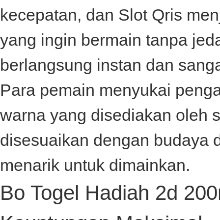
kecepatan, dan
Slot Qris
menj
yang ingin bermain tanpa je
berlangsung instan dan sangat
Para pemain menyukai penga
warna yang disediakan oleh
s
disesuaikan dengan budaya da
menarik untuk dimainkan.
Bo Togel Hadiah 2d 200r