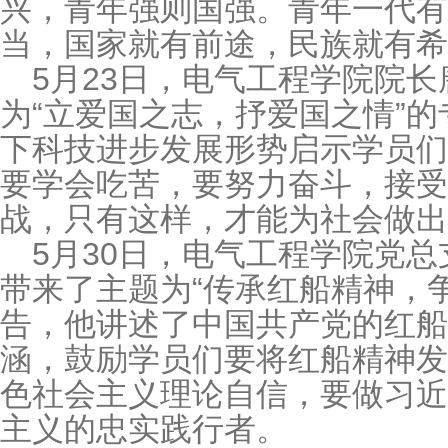
兴，青年强则国强。青年一代有
当，国家就有前途，民族就有希
5月23日，电气工程学院院
为“立爱国之志，抒爱国之情”
下科技进步发展形势启示学员们
要学会吃苦，要努力奋斗，接受
战，只有这样，才能为社会做出
5月30日，电气工程学院党
带来了主题为“传承红船精神，
告，他讲述了中国共产党的红船
涵，鼓励学员们要将红船精神发
色社会主义理论自信，要做习近
主义的忠实践行者。