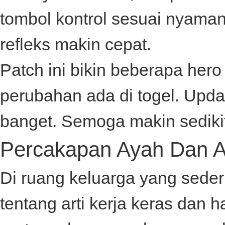
tombol kontrol sesuai nyaman
refleks makin cepat.
Patch ini bikin beberapa hero f
perubahan ada di
togel
. Upda
banget. Semoga makin sediki
Percakapan Ayah Dan 
Di ruang keluarga yang sede
tentang arti kerja keras dan