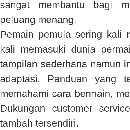
sangat membantu bagi me
peluang menang.
Pemain pemula sering kali 
kali memasuki dunia perma
tampilan sederhana namun i
adaptasi. Panduan yang t
memahami cara bermain, men
Dukungan customer service
tambah tersendiri.