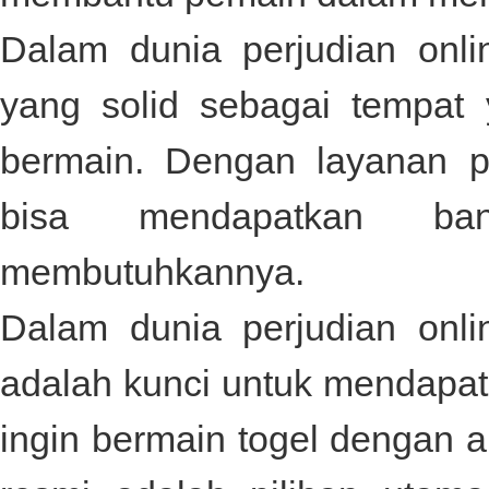
Dalam dunia perjudian onl
yang solid sebagai tempat
bermain. Dengan layanan p
bisa mendapatkan ba
membutuhkannya.
Dalam dunia perjudian onli
adalah kunci untuk mendapat
ingin bermain togel dengan