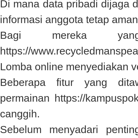
Di mana data pribadi dijaga
informasi anggota tetap aman
Bagi mereka yan
https://www.recycledmanspe
Lomba online menyediakan ve
Beberapa fitur yang dit
permainan
https://kampuspo
canggih.
Sebelum menyadari pentin