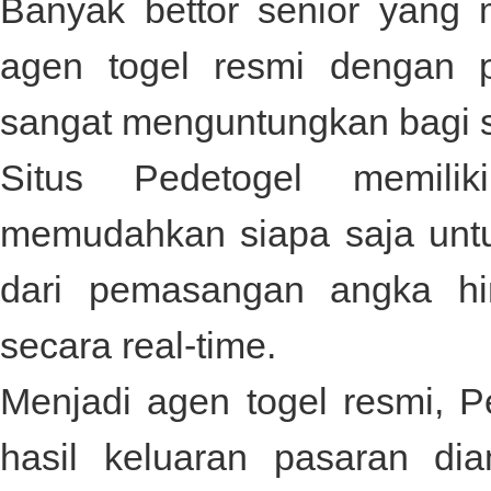
Banyak bettor senior yan
agen togel resmi dengan 
sangat menguntungkan bagi 
Situs
Pedetogel
memiliki
memudahkan siapa saja unt
dari pemasangan angka hi
secara real-time.
Menjadi agen togel resmi,
P
hasil keluaran pasaran di