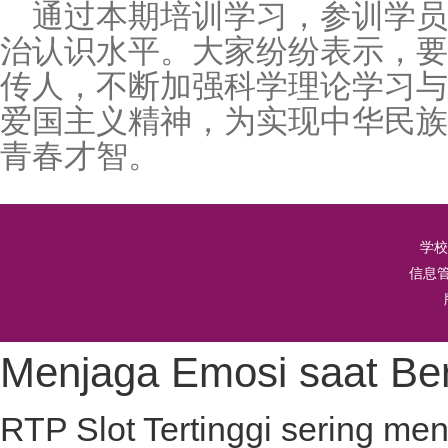
通过本期培训学习，参训学
治认识水平。大家纷纷表示，要
传人，不断加强科学理论学习与
爱国主义精神，为实现中华民族
青春才智。
学校
信息
Menjaga Emosi saat Be
RTP Slot Tertinggi sering me