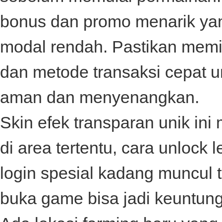
bonus dan promo menarik ya
modal rendah. Pastikan memili
dan metode transaksi cepat 
aman dan menyenangkan.
Skin efek transparan unik in
di area tertentu, cara unloc
login spesial kadang muncul
buka game bisa jadi keuntun