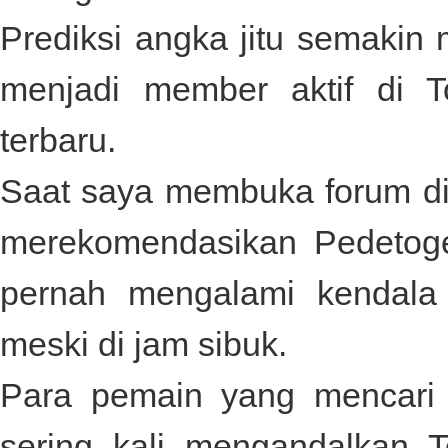
Prediksi angka jitu semakin
menjadi member aktif di
T
terbaru.
Saat saya membuka forum dis
merekomendasikan
Pedetog
pernah mengalami kendala
meski di jam sibuk.
Para pemain yang mencari 
sering kali mengandalkan
T