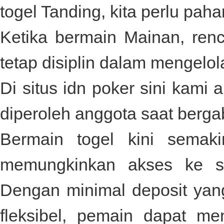
togel
Tanding, kita perlu paha
Ketika bermain Mainan, re
tetap disiplin dalam mengelol
Di
situs idn poker
sini kami 
diperoleh anggota saat berga
Bermain togel kini semak
memungkinkan akses ke si
Dengan minimal deposit yan
fleksibel, pemain dapat me