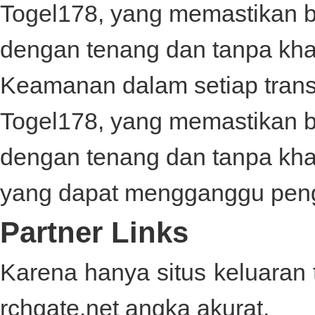
Togel178
, yang memastikan 
dengan tenang dan tanpa kha
Keamanan dalam setiap transa
Togel178
, yang memastikan 
dengan tenang dan tanpa kh
yang dapat mengganggu pen
Partner Links
Karena hanya situs keluaran t
rchgate.net
angka akurat.