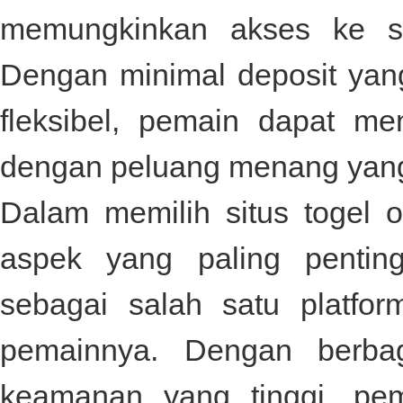
memungkinkan akses ke si
Dengan minimal deposit yan
fleksibel, pemain dapat me
dengan peluang menang yang t
Dalam memilih situs togel o
aspek yang paling penti
sebagai salah satu platf
pemainnya. Dengan berbag
keamanan yang tinggi, pe