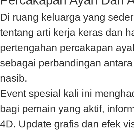
Percakapan Ayah Dan 
Di ruang keluarga yang sede
tentang arti kerja keras dan
pertengahan percakapan ay
sebagai perbandingan antar
nasib.
Event spesial kali ini mengh
bagi pemain yang aktif, infor
4D
. Update grafis dan efek v