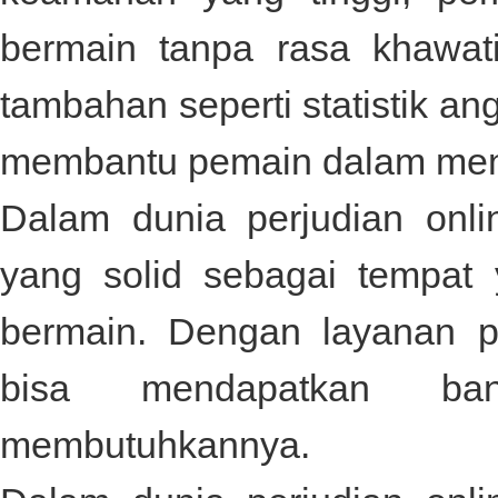
bermain tanpa rasa khawatir
tambahan seperti statistik an
membantu pemain dalam mene
Dalam dunia perjudian onl
yang solid sebagai tempat
bermain. Dengan layanan p
bisa mendapatkan ba
membutuhkannya.