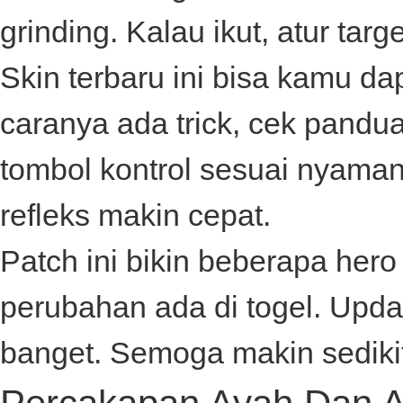
grinding. Kalau ikut, atur targe
Skin terbaru ini bisa kamu dape
caranya ada trick, cek pandu
tombol kontrol sesuai nyaman
refleks makin cepat.
Patch ini bikin beberapa hero f
perubahan ada di
togel
. Upda
banget. Semoga makin sediki