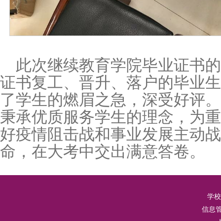
此次继续教育学院毕业证书
证书复工、晋升、落户的毕业生
了学生的燃眉之急，深受好评。
秉承优质服务学生的理念，为重
好疫情阻击战和事业发展主动战
命，在大考中交出满意答卷。
学校
信息