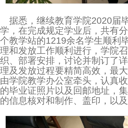
据悉，继续教育学院2020届毕
学，在完成规定学业后，共有分
个教学站的1219余名学生顺利
理和发放工作顺利进行，学院召
织、部署安排，讨论并制订了详
理及发放过程要精简高效，最大
由学院教学办公室牵头，认真收
的毕业证照片以及回邮地址，集
的信息核对和制作、盖印，以及