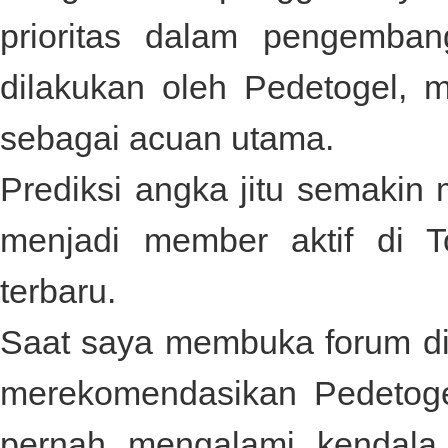
prioritas dalam pengemban
dilakukan oleh
Pedetogel
, 
sebagai acuan utama.
Prediksi angka jitu semakin
menjadi member aktif di
T
terbaru.
Saat saya membuka forum dis
merekomendasikan
Pedetog
pernah mengalami kendala