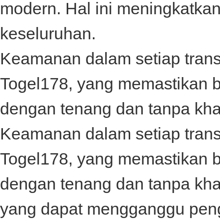
modern. Hal ini meningkatka
keseluruhan.
Keamanan dalam setiap transa
Togel178
, yang memastikan 
dengan tenang dan tanpa kha
Keamanan dalam setiap transa
Togel178
, yang memastikan 
dengan tenang dan tanpa kh
yang dapat mengganggu pen