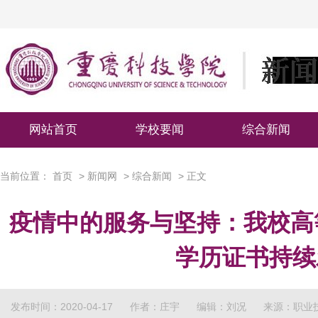
网站首页
学校要闻
综合新闻
当前位置：
首页
>
新闻网
>
综合新闻
> 正文
疫情中的服务与坚持：我校高等
学历证书持续
发布时间：2020-04-17
作者：庄宇
编辑：刘况
来源：职业