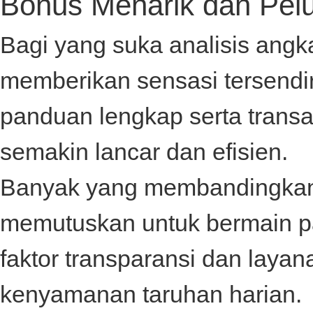
Bonus Menarik dan Pelu
Bagi yang suka analisis angk
memberikan sensasi tersendir
panduan lengkap serta trans
semakin lancar dan efisien.
Banyak yang membandingkan
memutuskan untuk bermain 
faktor transparansi dan laya
kenyamanan taruhan harian.