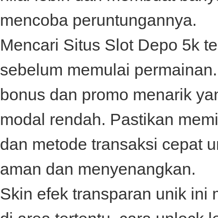
mencoba peruntungannya.
Mencari
Situs Slot Depo 5k
te
sebelum memulai permainan. 
bonus dan promo menarik ya
modal rendah. Pastikan memili
dan metode transaksi cepat 
aman dan menyenangkan.
Skin efek transparan unik in