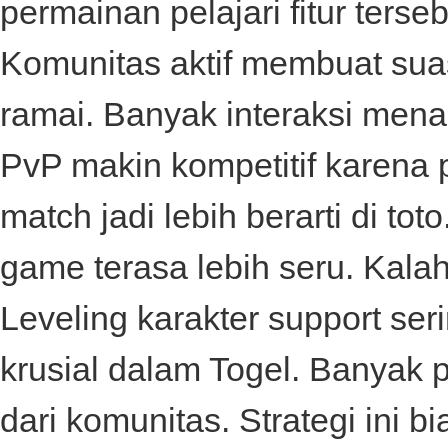
permainan pelajari fitur terse
Komunitas aktif membuat sua
ramai. Banyak interaksi menari
PvP makin kompetitif karena 
match jadi lebih berarti di
toto
game terasa lebih seru. Kala
Leveling karakter support se
krusial dalam
Togel
. Banyak 
dari komunitas. Strategi ini bi