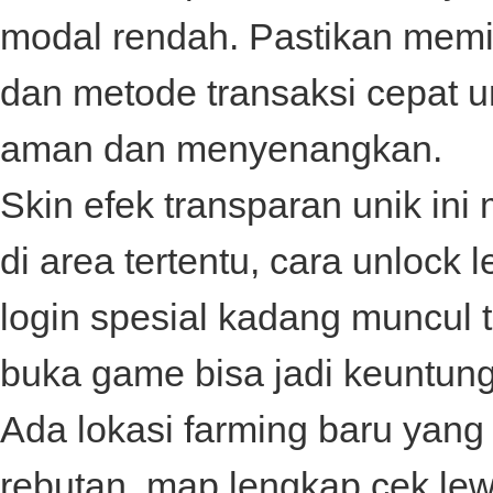
modal rendah. Pastikan memili
dan metode transaksi cepat 
aman dan menyenangkan.
Skin efek transparan unik in
di area tertentu, cara unloc
login spesial kadang muncul
buka game bisa jadi keuntun
Ada lokasi farming baru yang 
rebutan, map lengkap cek le