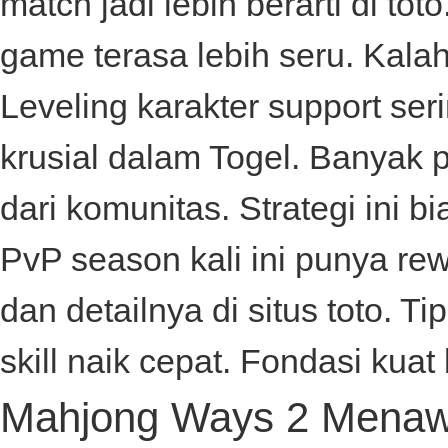
match jadi lebih berarti di
toto
game terasa lebih seru. Kala
Leveling karakter support se
krusial dalam
Togel
. Banyak 
dari komunitas. Strategi ini bi
PvP season kali ini punya re
dan detailnya di
situs toto
. Ti
skill naik cepat. Fondasi kuat 
Mahjong Ways 2 Menawa