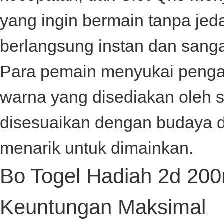
yang ingin bermain tanpa je
berlangsung instan dan sangat
Para pemain menyukai penga
warna yang disediakan oleh
s
disesuaikan dengan budaya da
menarik untuk dimainkan.
Bo Togel Hadiah 2d 200r
Keuntungan Maksimal