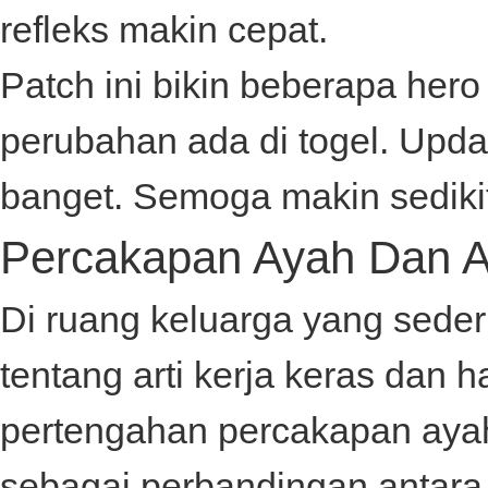
refleks makin cepat.
Patch ini bikin beberapa hero f
perubahan ada di
togel
. Upda
banget. Semoga makin sediki
Percakapan Ayah Dan 
Di ruang keluarga yang sede
tentang arti kerja keras dan
pertengahan percakapan ay
sebagai perbandingan antar