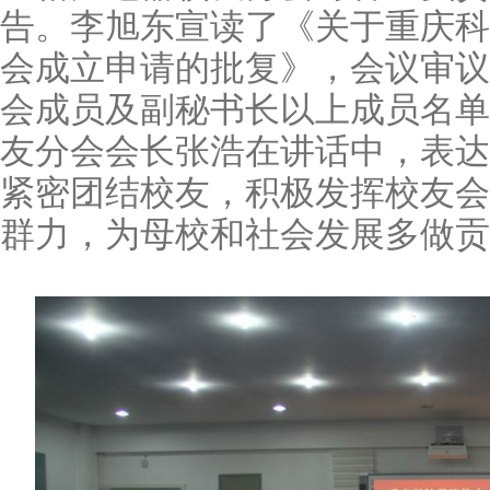
告。李旭东宣读了《关于重庆科
会成立申请的批复》，会议审议
会成员及副秘书长以上成员名单
友分会会长张浩在讲话中，表达
紧密团结校友，积极发挥校友会
群力，为母校和社会发展多做贡