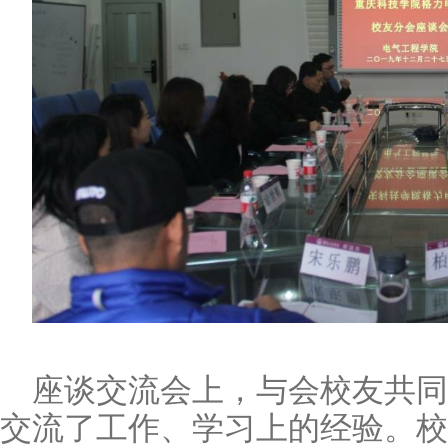
座谈交流会上，与会校友共
交流了工作、学习上的经验。校