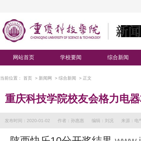
网站首页
学校要闻
综合新闻
当前位置：
首页
>
新闻网
>
综合新闻
> 正文
重庆科技学院校友会格力电器
发布时间：2020-01-02
作者：孙惠惠
编辑：刘况
来源：电
陕西快乐10分开奖结果
www.