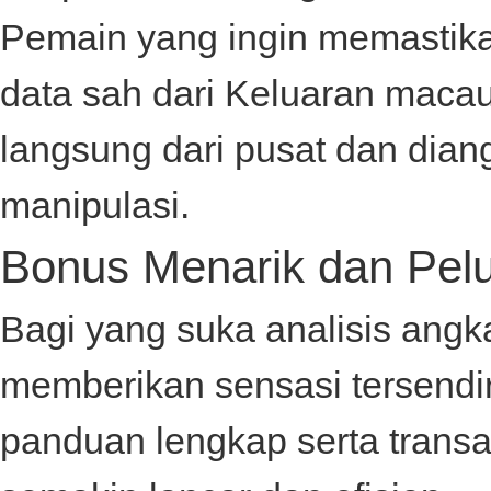
Pemain yang ingin memastika
data sah dari
Keluaran maca
langsung dari pusat dan dian
manipulasi.
Bonus Menarik dan Pelu
Bagi yang suka analisis angk
memberikan sensasi tersendir
panduan lengkap serta trans