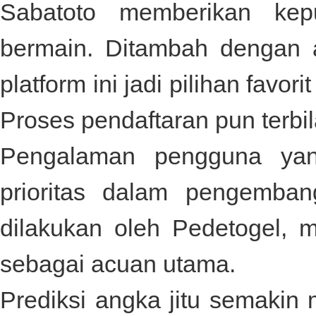
Sabatoto
memberikan kep
bermain. Ditambah dengan 
platform ini jadi pilihan fav
Proses pendaftaran pun terbi
Pengalaman pengguna yan
prioritas dalam pengemban
dilakukan oleh
Pedetogel
, 
sebagai acuan utama.
Prediksi angka jitu semakin