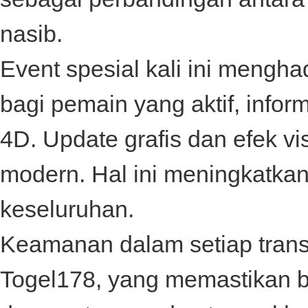
nasib.
Event spesial kali ini mengh
bagi pemain yang aktif, infor
4D
. Update grafis dan efek v
modern. Hal ini meningkatka
keseluruhan.
Keamanan dalam setiap transa
Togel178
, yang memastikan 