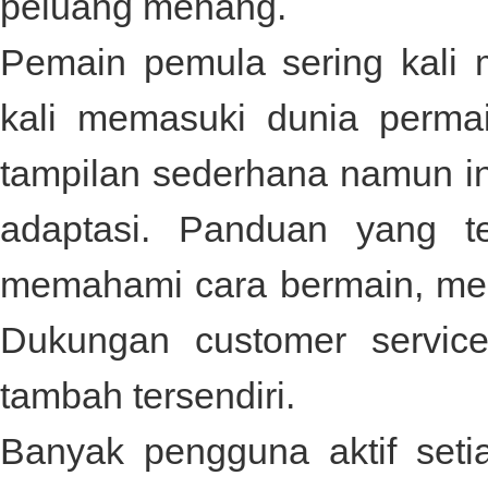
peluang menang.
Pemain pemula sering kali 
kali memasuki dunia perma
tampilan sederhana namun i
adaptasi. Panduan yang t
memahami cara bermain, men
Dukungan customer service
tambah tersendiri.
Banyak pengguna aktif set