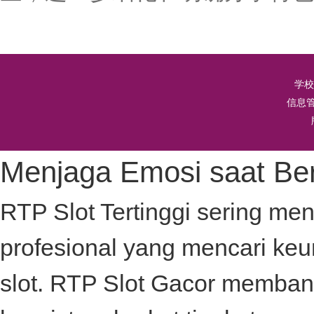
学校
信息
Menjaga Emosi saat Be
RTP Slot Tertinggi sering me
profesional yang mencari ke
slot.
RTP Slot
Gacor membant