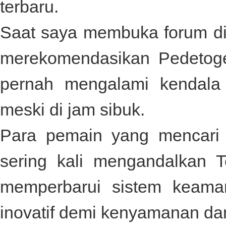
terbaru.
Saat saya membuka forum dis
merekomendasikan
Pedetog
pernah mengalami kendala
meski di jam sibuk.
Para pemain yang mencari 
sering kali mengandalkan
T
memperbarui sistem keamana
inovatif demi kenyamanan d