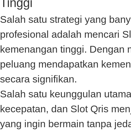
Tinggi
Salah satu strategi yang ban
profesional adalah mencari
S
kemenangan tinggi. Dengan m
peluang mendapatkan kemena
secara signifikan.
Salah satu keunggulan utama
kecepatan, dan
Slot Qris
menj
yang ingin bermain tanpa je