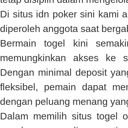
Di
situs idn poker
sini kami 
diperoleh anggota saat berga
Bermain togel kini semak
memungkinkan akses ke si
Dengan minimal deposit yan
fleksibel, pemain dapat me
dengan peluang menang yang t
Dalam memilih situs togel o