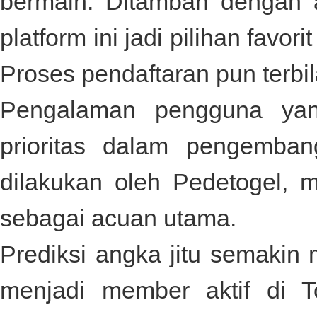
bermain. Ditambah dengan 
platform ini jadi pilihan fav
Proses pendaftaran pun terbi
Pengalaman pengguna yan
prioritas dalam pengemban
dilakukan oleh
Pedetogel
, 
sebagai acuan utama.
Prediksi angka jitu semakin
menjadi member aktif di
T