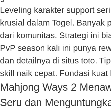
Leveling karakter support se
krusial dalam
Togel
. Banyak 
dari komunitas. Strategi ini bi
PvP season kali ini punya re
dan detailnya di
situs toto
. Ti
skill naik cepat. Fondasi kuat 
Mahjong Ways 2 Menawa
Seru dan Menguntungk