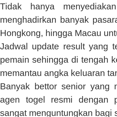
Tidak hanya menyediaka
menghadirkan banyak pasaran
Hongkong, hingga Macau unt
Jadwal update result yang 
pemain sehingga di tengah k
memantau angka keluaran tanp
Banyak bettor senior yan
agen togel resmi dengan 
sangat menguntungkan bagi 