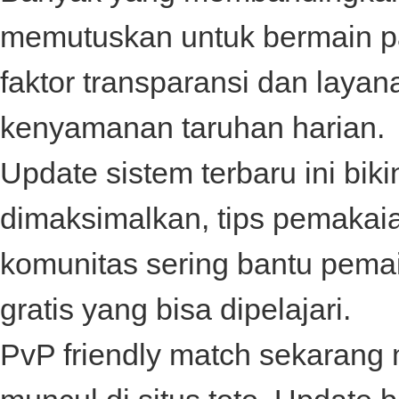
memutuskan untuk bermain 
faktor transparansi dan laya
kenyamanan taruhan harian.
Update sistem terbaru ini biki
dimaksimalkan, tips pemakai
komunitas sering bantu pema
gratis yang bisa dipelajari.
PvP friendly match sekarang 