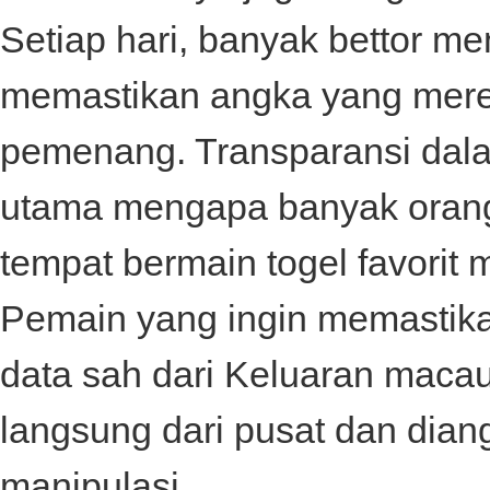
Setiap hari, banyak bettor 
memastikan angka yang mere
pemenang. Transparansi dalam
utama mengapa banyak orang 
tempat bermain togel favorit 
Pemain yang ingin memastika
data sah dari
Keluaran maca
langsung dari pusat dan dian
manipulasi.