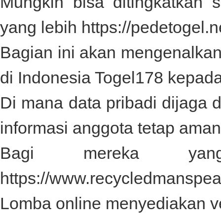
Mungkin bisa ditingkatkan 
yang lebih
https://pedetogel.n
Bagian ini akan mengenalkan 
di Indonesia
Togel178
kepada
Di mana data pribadi dijaga
informasi anggota tetap aman
Bagi mereka yan
https://www.recycledmanspe
Lomba online menyediakan ve