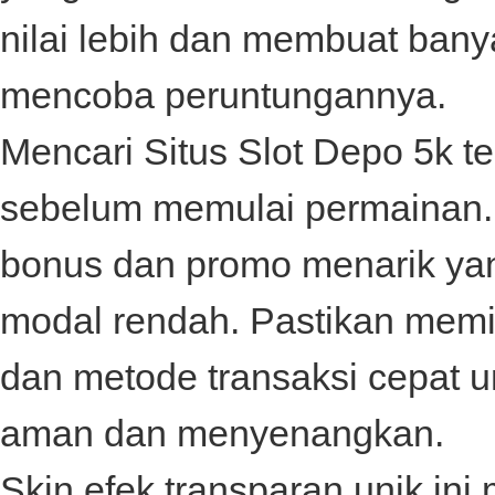
nilai lebih dan membuat bany
mencoba peruntungannya.
Mencari
Situs Slot Depo 5k
te
sebelum memulai permainan. 
bonus dan promo menarik ya
modal rendah. Pastikan memili
dan metode transaksi cepat 
aman dan menyenangkan.
Skin efek transparan unik in