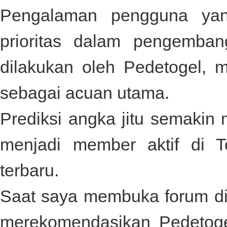
Pengalaman pengguna yan
prioritas dalam pengemban
dilakukan oleh
Pedetogel
, 
sebagai acuan utama.
Prediksi angka jitu semakin
menjadi member aktif di
T
terbaru.
Saat saya membuka forum dis
merekomendasikan
Pedetog