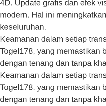
4D
. Update grafis dan efek v
modern. Hal ini meningkatka
keseluruhan.
Keamanan dalam setiap transa
Togel178
, yang memastikan 
dengan tenang dan tanpa kha
Keamanan dalam setiap transa
Togel178
, yang memastikan 
dengan tenang dan tanpa kh