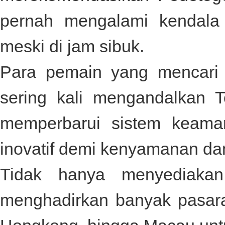
pernah mengalami kendala
meski di jam sibuk.
Para pemain yang mencari 
sering kali mengandalkan
T
memperbarui sistem keamana
inovatif demi kenyamanan d
Tidak hanya menyediaka
menghadirkan banyak pasaran