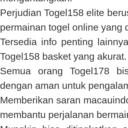
Perjudian
Togel158
elite beru
permainan togel online yang 
Tersedia info penting lainny
Togel158
basket yang akurat.
Semua orang
Togel178
bis
dengan aman untuk pengala
Memberikan saran
macauind
membantu perjalanan bermai