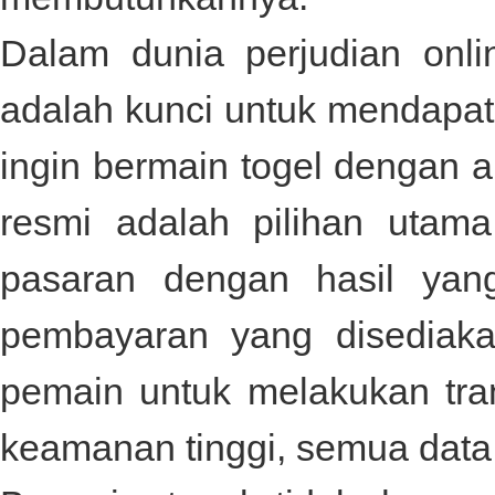
Dalam dunia perjudian onli
adalah kunci untuk mendapat
ingin bermain togel dengan
resmi
adalah pilihan utama
pasaran dengan hasil yang
pembayaran yang disediak
pemain untuk melakukan tra
keamanan tinggi, semua data d