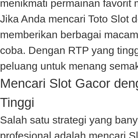
menikmati permainan favorit 
Jika Anda mencari
Toto Slot
d
memberikan berbagai macam 
coba. Dengan RTP yang tingg
peluang untuk menang semak
Mencari Slot Gacor de
Tinggi
Salah satu strategi yang ban
profesional adalah mencari
S