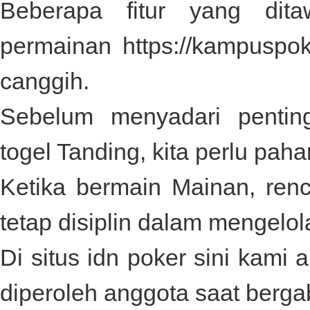
Beberapa fitur yang dit
permainan
https://kampuspo
canggih.
Sebelum menyadari pentin
togel
Tanding, kita perlu paha
Ketika bermain Mainan, re
tetap disiplin dalam mengelol
Di
situs idn poker
sini kami 
diperoleh anggota saat berga