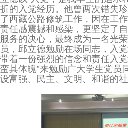
折的入党经历。他曾两次错失珍
了西藏公路修筑工作，因在工作
责任感震撼和感染，更坚定了自
服务的决心，最终成为一名光荣
员，邱立德勉励在场同志，入党
带着一份强烈的信念和责任入党
蛮其体魄”来勉励广大学生党员
设富强、民主、文明、和谐的社