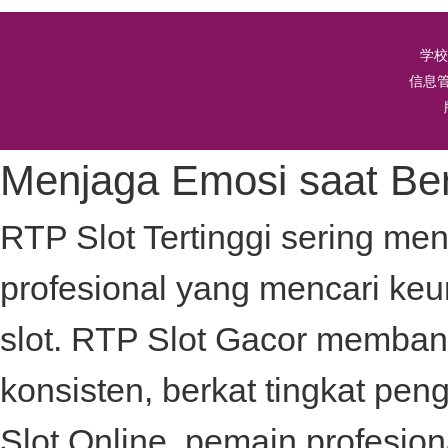
学校
信息
Menjaga Emosi saat Be
RTP Slot Tertinggi sering me
profesional yang mencari ke
slot.
RTP Slot
Gacor membant
konsisten, berkat tingkat pe
Slot Online, pemain profesion