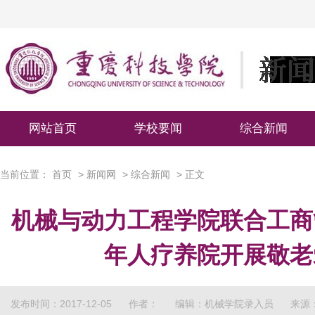
网站首页
学校要闻
综合新闻
当前位置：
首页
>
新闻网
>
综合新闻
> 正文
机械与动力工程学院联合工商
年人疗养院开展敬老
发布时间：2017-12-05
作者：
编辑：机械学院录入员
来源