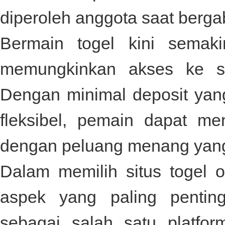
diperoleh anggota saat berga
Bermain togel kini semak
memungkinkan akses ke si
Dengan minimal deposit yan
fleksibel, pemain dapat me
dengan peluang menang yang t
Dalam memilih situs togel o
aspek yang paling penti
sebagai salah satu platf