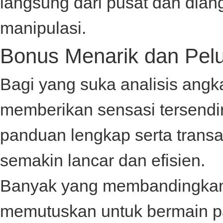
langsung dari pusat dan dian
manipulasi.
Bonus Menarik dan Pelu
Bagi yang suka analisis angk
memberikan sensasi tersendir
panduan lengkap serta trans
semakin lancar dan efisien.
Banyak yang membandingkan
memutuskan untuk bermain 