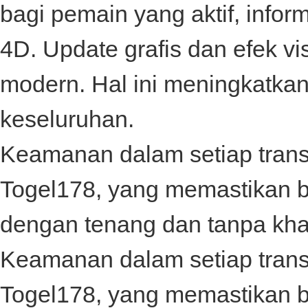
bagi pemain yang aktif, infor
4D
. Update grafis dan efek v
modern. Hal ini meningkatka
keseluruhan.
Keamanan dalam setiap transa
Togel178
, yang memastikan 
dengan tenang dan tanpa kha
Keamanan dalam setiap transa
Togel178
, yang memastikan 