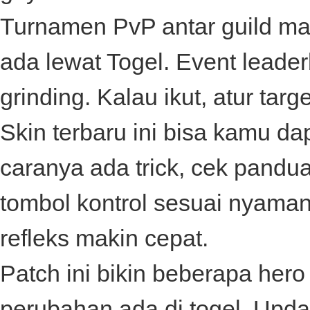
Turnamen PvP antar guild mak
ada lewat
Togel
. Event leade
grinding. Kalau ikut, atur targe
Skin terbaru ini bisa kamu dape
caranya ada trick, cek pandu
tombol kontrol sesuai nyaman
refleks makin cepat.
Patch ini bikin beberapa hero f
perubahan ada di
togel
. Upda