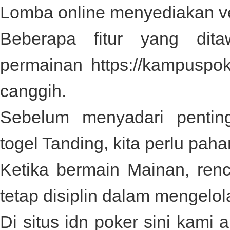
Lomba online menyediakan ve
Beberapa fitur yang dit
permainan
https://kampuspo
canggih.
Sebelum menyadari pentin
togel
Tanding, kita perlu paha
Ketika bermain Mainan, re
tetap disiplin dalam mengelol
Di
situs idn poker
sini kami 