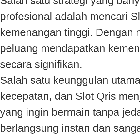
Salah satu strategi yang ban
profesional adalah mencari
S
kemenangan tinggi. Dengan m
peluang mendapatkan kemena
secara signifikan.
Salah satu keunggulan utama
kecepatan, dan
Slot Qris
menj
yang ingin bermain tanpa je
berlangsung instan dan sangat