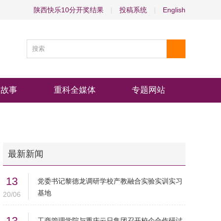
陕西快乐10分开奖结果
|
投稿系统
|
English
物故事
重科全媒体
专题网站
最新新闻
13
党委书记黎德龙调研学校产教融合实验实训实习
基地
20/06
13
工商管理学院与重庆云日集团召开校企合作研讨