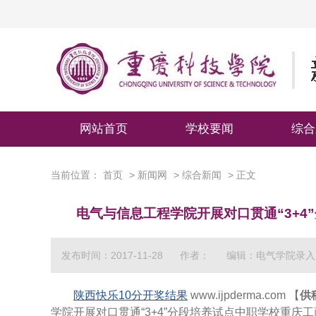
网站首页
学校要闻
综合
当前位置：
首页
>
新闻网
>
综合新闻
> 正文
电气与信息工程学院开展对口贯通“3+
发布时间：2017-11-28
作者：
编辑：电气学院录入
陕西快乐10分开奖结果
www.ijpderma.com 【
供
学院开展对口贯通“3+4”分段培养试点中职学校重