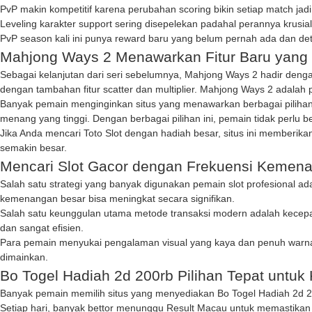
PvP makin kompetitif karena perubahan scoring bikin setiap match jadi 
Leveling karakter support sering disepelekan padahal perannya krusi
PvP season kali ini punya reward baru yang belum pernah ada dan det
Mahjong Ways 2 Menawarkan Fitur Baru yang
Sebagai kelanjutan dari seri sebelumnya,
Mahjong Ways 2
hadir denga
dengan tambahan fitur scatter dan multiplier. Mahjong Ways 2 adala
Banyak pemain menginginkan situs yang menawarkan berbagai pilihan
menang yang tinggi. Dengan berbagai pilihan ini, pemain tidak perlu b
Jika Anda mencari
Toto Slot
dengan hadiah besar, situs ini memberik
semakin besar.
Mencari Slot Gacor dengan Frekuensi Kemena
Salah satu strategi yang banyak digunakan pemain slot profesional a
kemenangan besar bisa meningkat secara signifikan.
Salah satu keunggulan utama metode transaksi modern adalah kecep
dan sangat efisien.
Para pemain menyukai pengalaman visual yang kaya dan penuh warna
dimainkan.
Bo Togel Hadiah 2d 200rb Pilihan Tepat untu
Banyak pemain memilih situs yang menyediakan
Bo Togel Hadiah 2d 
Setiap hari, banyak bettor menunggu
Result Macau
untuk memastikan 