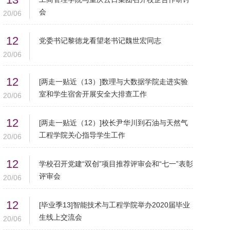
会
20/06
12
党委书记黎德龙看望老书记魏世宏同志
20/06
12
[两走一贴近（13）]数理与大数据学院走进实验
室和学生宿舍开展安全大排查工作
20/06
12
[两走一贴近（12）]校长尹华川到石油与天然气
工程学院关心指导学生工作
20/06
12
学校召开党建“双创”项目推荐评审会和“七一”表彰
评审会
20/06
12
[毕业季13]智能技术与工程学院举办2020届毕业
生线上交流会
20/06