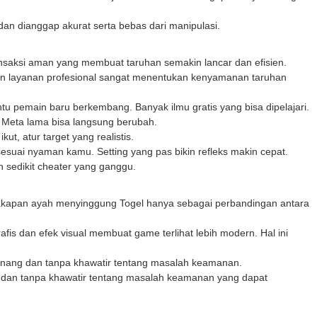
 dan dianggap akurat serta bebas dari manipulasi.
ansaksi aman yang membuat taruhan semakin lancar dan efisien.
 dan layanan profesional sangat menentukan kenyamanan taruhan
antu pemain baru berkembang. Banyak ilmu gratis yang bisa dipelajari.
 Meta lama bisa langsung berubah.
ut, atur target yang realistis.
 sesuai nyaman kamu. Setting yang pas bikin refleks makin cepat.
n sedikit cheater yang ganggu.
rcakapan ayah menyinggung
Togel
hanya sebagai perbandingan antara
afis dan efek visual membuat game terlihat lebih modern. Hal ini
enang dan tanpa khawatir tentang masalah keamanan.
 dan tanpa khawatir tentang masalah keamanan yang dapat