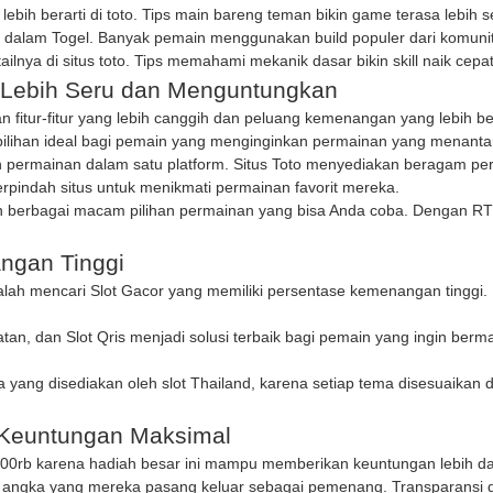
lebih berarti di
toto
. Tips main bareng teman bikin game terasa lebih 
al dalam
Togel
. Banyak pemain menggunakan build populer dari komunitas.
ailnya di
situs toto
. Tips memahami mekanik dasar bikin skill naik cepat
 Lebih Seru dan Menguntungkan
n fitur-fitur yang lebih canggih dan peluang kemenangan yang lebih 
h pilihan ideal bagi pemain yang menginginkan permainan yang menan
 permainan dalam satu platform.
Situs Toto
menyediakan beragam perma
erpindah situs untuk menikmati permainan favorit mereka.
an berbagai macam pilihan permainan yang bisa Anda coba. Dengan RT
ngan Tinggi
dalah mencari
Slot Gacor
yang memiliki persentase kemenangan tinggi.
atan, dan
Slot Qris
menjadi solusi terbaik bagi pemain yang ingin ber
 yang disediakan oleh
slot Thailand
, karena setiap tema disesuaikan 
k Keuntungan Maksimal
200rb
karena hadiah besar ini mampu memberikan keuntungan lebih dar
angka yang mereka pasang keluar sebagai pemenang. Transparansi d