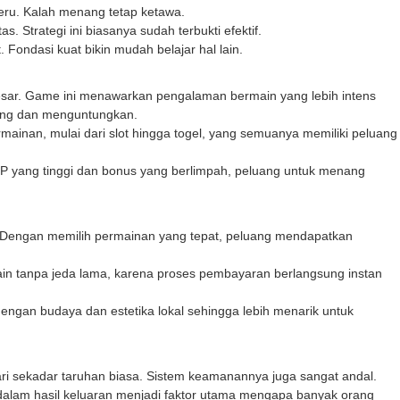
seru. Kalah menang tetap ketawa.
 Strategi ini biasanya sudah terbukti efektif.
. Fondasi kuat bikin mudah belajar hal lain.
besar. Game ini menawarkan pengalaman bermain yang lebih intens
tang dan menguntungkan.
inan, mulai dari slot hingga togel, yang semuanya memiliki peluang
P yang tinggi dan bonus yang berlimpah, peluang untuk menang
 Dengan memilih permainan yang tepat, peluang mendapatkan
main tanpa jeda lama, karena proses pembayaran berlangsung instan
dengan budaya dan estetika lokal sehingga lebih menarik untuk
i sekadar taruhan biasa. Sistem keamanannya juga sangat andal.
alam hasil keluaran menjadi faktor utama mengapa banyak orang