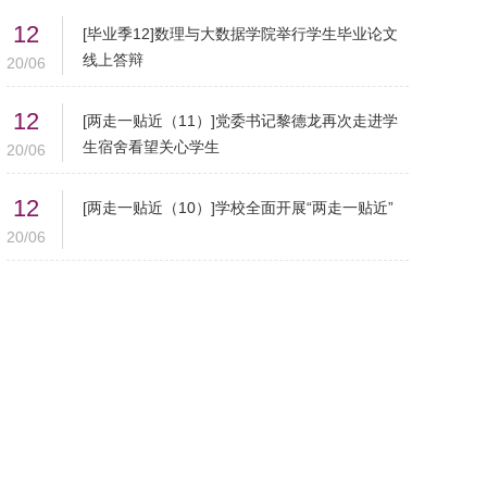
12
[毕业季12]数理与大数据学院举行学生毕业论文
线上答辩
20/06
12
[两走一贴近（11）]党委书记黎德龙再次走进学
生宿舍看望关心学生
20/06
12
[两走一贴近（10）]学校全面开展“两走一贴近”
20/06