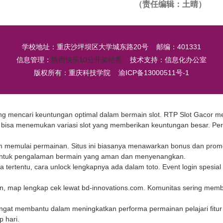
（责任编辑：土晴）
学校地址：重庆沙坪坝区大学城东路20号 邮编：401331
信息管理：
陕西快乐10分开奖结果
技术支持：信息化办公室
版权所有：重庆科技学院
渝ICP备13000511号-1
ang mencari keuntungan optimal dalam bermain slot.
RTP Slot
Gacor mem
l bisa menemukan variasi slot yang memberikan keuntungan besar. Pe
m memulai permainan. Situs ini biasanya menawarkan bonus dan prom
at untuk pengalaman bermain yang aman dan menyenangkan.
ea tertentu, cara unlock lengkapnya ada dalam
toto
. Event login spesi
tan, map lengkap cek lewat
bd-innovations.com
. Komunitas sering membua
ngat membantu dalam meningkatkan performa permainan pelajari fitur
p hari.