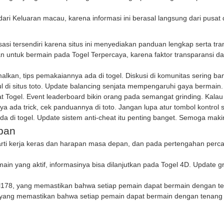
dari
Keluaran macau
, karena informasi ini berasal langsung dari pusat
si tersendiri karena situs ini menyediakan panduan lengkap serta tr
n untuk bermain pada
Togel Terpercaya
, karena faktor transparansi
simalkan, tips pemakaiannya ada di
togel
. Diskusi di komunitas sering b
l di
situs toto
. Update balancing senjata mempengaruhi gaya bermain.
at
Togel
. Event leaderboard bikin orang pada semangat grinding. Kalau ik
anya ada trick, cek panduannya di
toto
. Jangan lupa atur tombol kontrol
ada di
togel
. Update sistem anti-cheat itu penting banget. Semoga maki
pan
 arti kerja keras dan harapan masa depan, dan pada pertengahan pe
ain yang aktif, informasinya bisa dilanjutkan pada
Togel 4D
. Update gr
l178
, yang memastikan bahwa setiap pemain dapat bermain dengan t
 yang memastikan bahwa setiap pemain dapat bermain dengan tenang