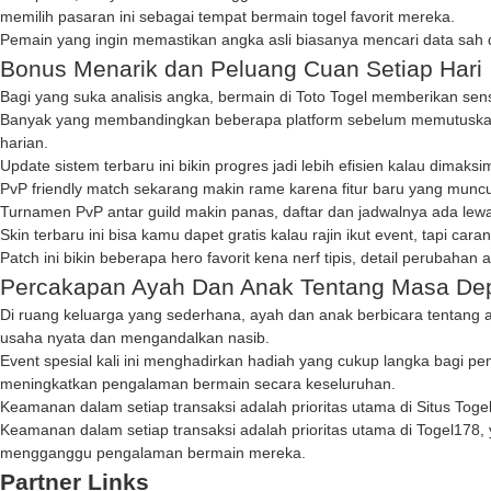
memilih pasaran ini sebagai tempat bermain togel favorit mereka.
Pemain yang ingin memastikan angka asli biasanya mencari data sah 
Bonus Menarik dan Peluang Cuan Setiap Hari
Bagi yang suka analisis angka, bermain di
Toto Togel
memberikan sensa
Banyak yang membandingkan beberapa platform sebelum memutuska
harian.
Update sistem terbaru ini bikin progres jadi lebih efisien kalau dimak
PvP friendly match sekarang makin rame karena fitur baru yang muncu
Turnamen PvP antar guild makin panas, daftar dan jadwalnya ada lew
Skin terbaru ini bisa kamu dapet gratis kalau rajin ikut event, tapi car
Patch ini bikin beberapa hero favorit kena nerf tipis, detail perubahan 
Percakapan Ayah Dan Anak Tentang Masa De
Di ruang keluarga yang sederhana, ayah dan anak berbicara tentang
usaha nyata dan mengandalkan nasib.
Event spesial kali ini menghadirkan hadiah yang cukup langka bagi pem
meningkatkan pengalaman bermain secara keseluruhan.
Keamanan dalam setiap transaksi adalah prioritas utama di
Situs Toge
Keamanan dalam setiap transaksi adalah prioritas utama di
Togel178
,
mengganggu pengalaman bermain mereka.
Partner Links