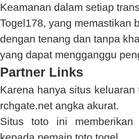
Keamanan dalam setiap transa
Togel178
, yang memastikan 
dengan tenang dan tanpa kh
yang dapat mengganggu pen
Partner Links
Karena hanya situs keluaran t
rchgate.net
angka akurat.
Situs toto ini memberika
kepada pemain toto togel.