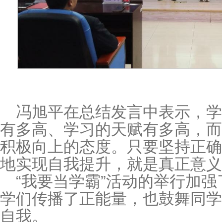
冯旭平在总结发言中表示，
有多高、学习的天赋有多高，而
积极向上的态度。只要坚持正确
地实现自我提升，就是真正意义
“我要当学霸”活动的举行加
学们传播了正能量，也鼓舞同学
自我。