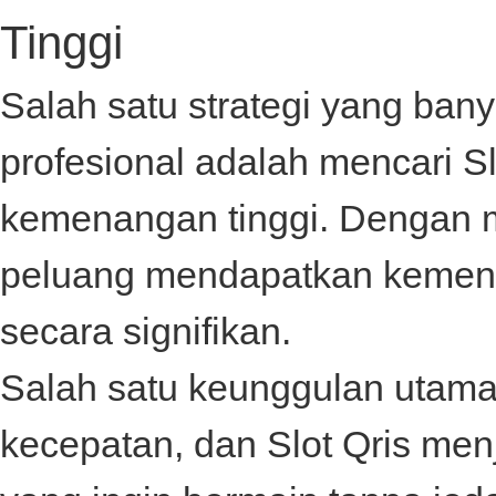
Tinggi
Salah satu strategi yang ban
profesional adalah mencari
S
kemenangan tinggi. Dengan m
peluang mendapatkan kemena
secara signifikan.
Salah satu keunggulan utama
kecepatan, dan
Slot Qris
menj