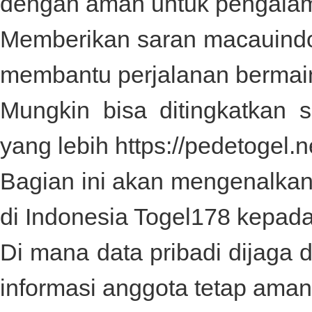
dengan aman untuk pengala
Memberikan saran
macauind
membantu perjalanan bermai
Mungkin bisa ditingkatkan 
yang lebih
https://pedetogel.n
Bagian ini akan mengenalkan 
di Indonesia
Togel178
kepada
Di mana data pribadi dijaga
informasi anggota tetap aman