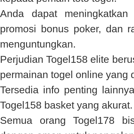
Anda dapat meningkatka
promosi bonus poker, dan 
menguntungkan.
Perjudian
Togel158
elite beru
permainan togel online yang 
Tersedia info penting lainny
Togel158
basket yang akurat.
Semua orang
Togel178
bis