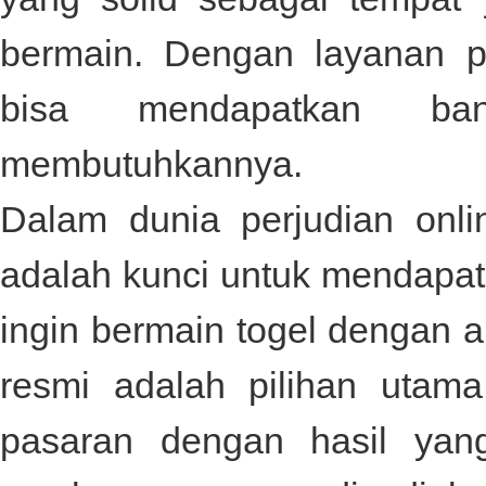
bermain. Dengan layanan p
bisa mendapatkan ba
membutuhkannya.
Dalam dunia perjudian onli
adalah kunci untuk mendapat
ingin bermain togel dengan
resmi
adalah pilihan utama
pasaran dengan hasil yang