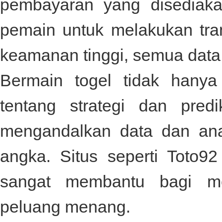
pembayaran yang disediak
pemain untuk melakukan tra
keamanan tinggi, semua data d
Bermain togel tidak hanya 
tentang strategi dan pred
mengandalkan data dan anal
angka. Situs seperti
Toto92
sangat membantu bagi me
peluang menang.