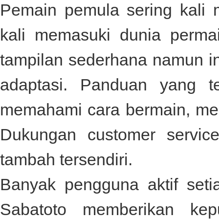
Pemain pemula sering kali 
kali memasuki dunia perma
tampilan sederhana namun i
adaptasi. Panduan yang t
memahami cara bermain, men
Dukungan customer service
tambah tersendiri.
Banyak pengguna aktif set
Sabatoto
memberikan kep