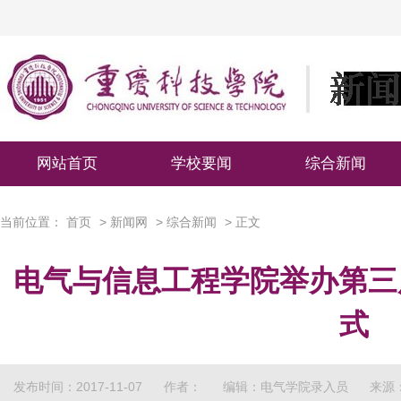
网站首页
学校要闻
综合新闻
当前位置：
首页
>
新闻网
>
综合新闻
> 正文
电气与信息工程学院举办第三
式
发布时间：2017-11-07
作者：
编辑：电气学院录入员
来源