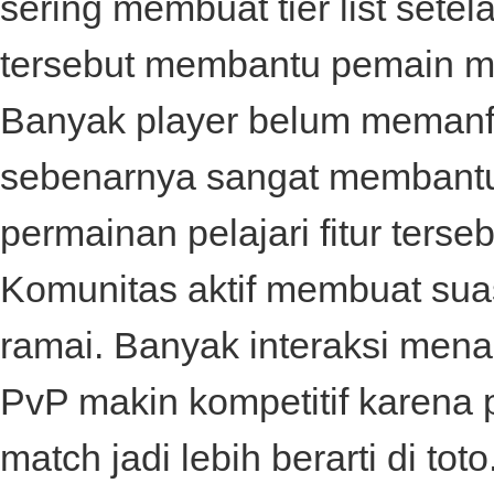
sering membuat tier list setela
tersebut membantu pemain me
Banyak player belum memanfaa
sebenarnya sangat membantu
permainan pelajari fitur terse
Komunitas aktif membuat sua
ramai. Banyak interaksi menari
PvP makin kompetitif karena 
match jadi lebih berarti di
toto