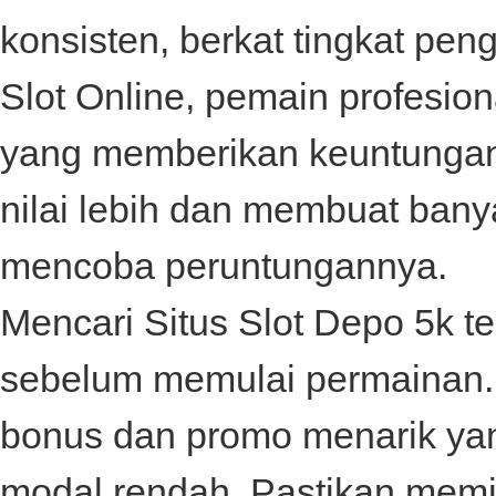
konsisten, berkat tingkat pe
Slot Online, pemain profesion
yang memberikan keuntungan
nilai lebih dan membuat bany
mencoba peruntungannya.
Mencari
Situs Slot Depo 5k
te
sebelum memulai permainan. 
bonus dan promo menarik ya
modal rendah. Pastikan memili