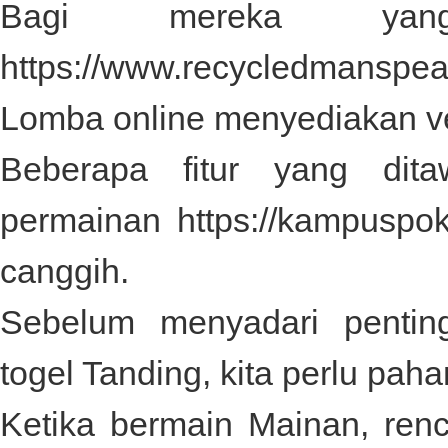
Bagi mereka yan
https://www.recycledmanspe
Lomba online menyediakan ve
Beberapa fitur yang dit
permainan
https://kampuspo
canggih.
Sebelum menyadari pentin
togel
Tanding, kita perlu paha
Ketika bermain Mainan, re