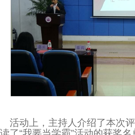
活动上，主持人介绍了本次
读了“我要当学霸”活动的获奖