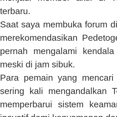
terbaru.
Saat saya membuka forum dis
merekomendasikan
Pedetog
pernah mengalami kendala
meski di jam sibuk.
Para pemain yang mencari 
sering kali mengandalkan
T
memperbarui sistem keamana