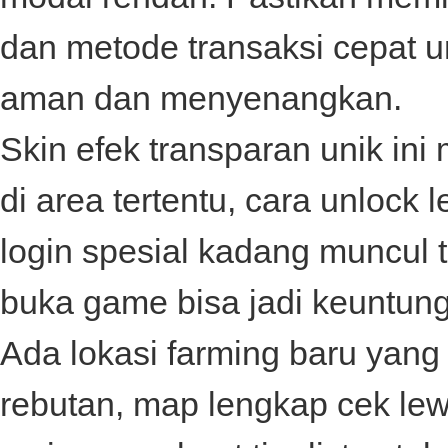
dan metode transaksi cepat 
aman dan menyenangkan.
Skin efek transparan unik in
di area tertentu, cara unloc
login spesial kadang muncul
buka game bisa jadi keuntun
Ada lokasi farming baru yang 
rebutan, map lengkap cek le