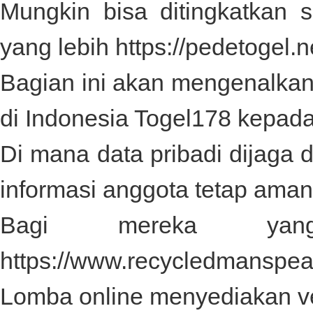
Mungkin bisa ditingkatkan 
yang lebih
https://pedetogel.n
Bagian ini akan mengenalkan 
di Indonesia
Togel178
kepada
Di mana data pribadi dijaga
informasi anggota tetap aman
Bagi mereka yan
https://www.recycledmanspe
Lomba online menyediakan ve