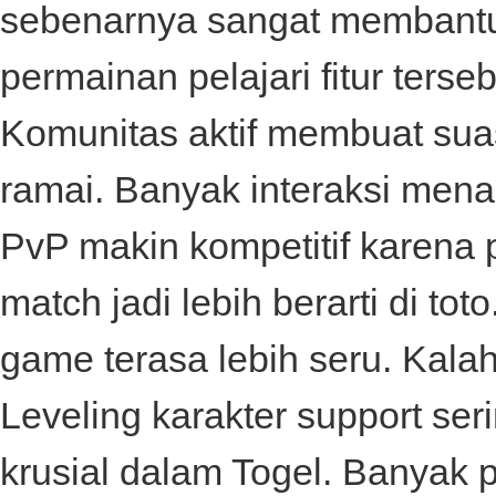
sebenarnya sangat membantu
permainan pelajari fitur terse
Komunitas aktif membuat sua
ramai. Banyak interaksi menari
PvP makin kompetitif karena 
match jadi lebih berarti di
toto
game terasa lebih seru. Kala
Leveling karakter support se
krusial dalam
Togel
. Banyak 