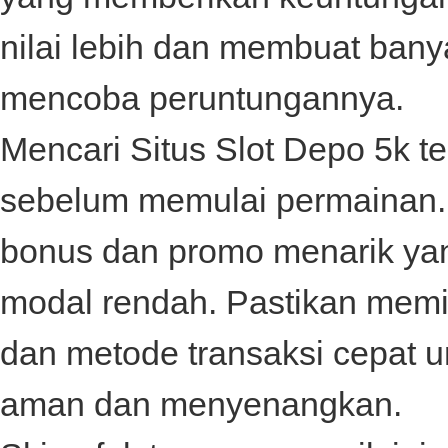
nilai lebih dan membuat bany
mencoba peruntungannya.
Mencari
Situs Slot Depo 5k
te
sebelum memulai permainan. 
bonus dan promo menarik ya
modal rendah. Pastikan memili
dan metode transaksi cepat 
aman dan menyenangkan.