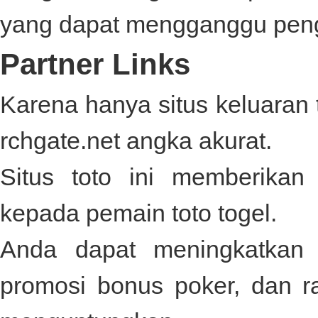
yang dapat mengganggu pen
Partner Links
Karena hanya situs keluaran t
rchgate.net
angka akurat.
Situs toto ini memberika
kepada pemain toto togel.
Anda dapat meningkatka
promosi bonus poker, dan 