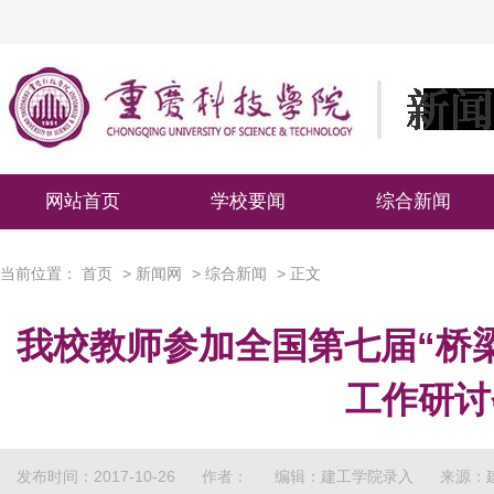
网站首页
学校要闻
综合新闻
当前位置：
首页
>
新闻网
>
综合新闻
> 正文
我校教师参加全国第七届“桥
工作研讨
发布时间：2017-10-26
作者：
编辑：建工学院录入
来源：