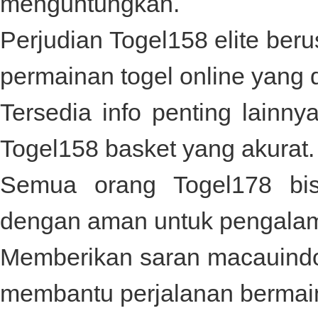
menguntungkan.
Perjudian
Togel158
elite beru
permainan togel online yang 
Tersedia info penting lainny
Togel158
basket yang akurat.
Semua orang
Togel178
bis
dengan aman untuk pengala
Memberikan saran
macauind
membantu perjalanan bermai