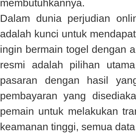
membutuhkannya.
Dalam dunia perjudian onli
adalah kunci untuk mendapat
ingin bermain togel dengan
resmi
adalah pilihan utama
pasaran dengan hasil yang
pembayaran yang disediak
pemain untuk melakukan tra
keamanan tinggi, semua data d