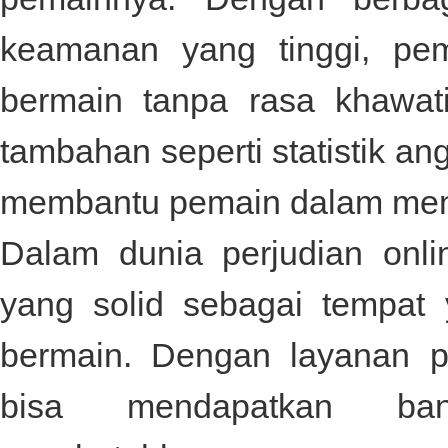
keamanan yang tinggi, pe
bermain tanpa rasa khawatir
tambahan seperti statistik an
membantu pemain dalam mene
Dalam dunia perjudian onl
yang solid sebagai tempat
bermain. Dengan layanan p
bisa mendapatkan ba