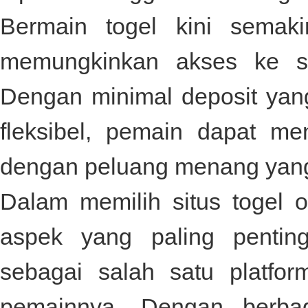
Bermain togel kini semak
memungkinkan akses ke si
Dengan minimal deposit yan
fleksibel, pemain dapat me
dengan peluang menang yang t
Dalam memilih situs togel o
aspek yang paling penti
sebagai salah satu platf
pemainnya. Dengan berbag