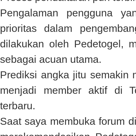
Pengalaman pengguna yan
prioritas dalam pengemban
dilakukan oleh
Pedetogel
, 
sebagai acuan utama.
Prediksi angka jitu semakin
menjadi member aktif di
T
terbaru.
Saat saya membuka forum dis