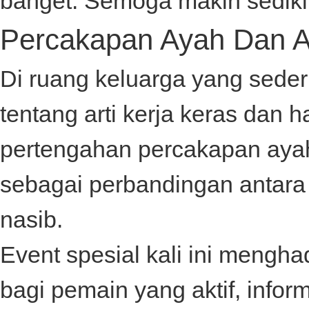
banget. Semoga makin sediki
Percakapan Ayah Dan 
Di ruang keluarga yang sede
tentang arti kerja keras dan
pertengahan percakapan ay
sebagai perbandingan antar
nasib.
Event spesial kali ini mengh
bagi pemain yang aktif, infor