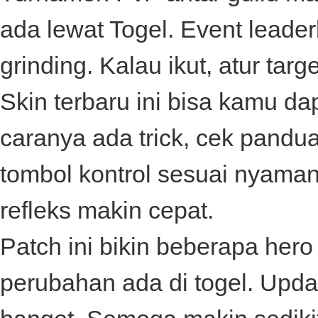
ada lewat
Togel
. Event leade
grinding. Kalau ikut, atur targe
Skin terbaru ini bisa kamu dape
caranya ada trick, cek pandu
tombol kontrol sesuai nyaman
refleks makin cepat.
Patch ini bikin beberapa hero f
perubahan ada di
togel
. Upda