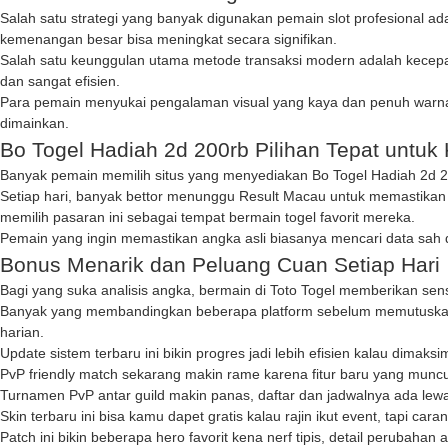
Salah satu strategi yang banyak digunakan pemain slot profesional a
kemenangan besar bisa meningkat secara signifikan.
Salah satu keunggulan utama metode transaksi modern adalah kecep
dan sangat efisien.
Para pemain menyukai pengalaman visual yang kaya dan penuh warna
dimainkan.
Bo Togel Hadiah 2d 200rb Pilihan Tepat untu
Banyak pemain memilih situs yang menyediakan
Bo Togel Hadiah 2d 
Setiap hari, banyak bettor menunggu
Result Macau
untuk memastikan 
memilih pasaran ini sebagai tempat bermain togel favorit mereka.
Pemain yang ingin memastikan angka asli biasanya mencari data sah 
Bonus Menarik dan Peluang Cuan Setiap Hari
Bagi yang suka analisis angka, bermain di
Toto Togel
memberikan sensa
Banyak yang membandingkan beberapa platform sebelum memutuska
harian.
Update sistem terbaru ini bikin progres jadi lebih efisien kalau dimak
PvP friendly match sekarang makin rame karena fitur baru yang muncu
Turnamen PvP antar guild makin panas, daftar dan jadwalnya ada lew
Skin terbaru ini bisa kamu dapet gratis kalau rajin ikut event, tapi car
Patch ini bikin beberapa hero favorit kena nerf tipis, detail perubahan 