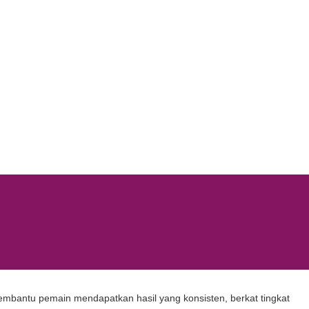
bantu pemain mendapatkan hasil yang konsisten, berkat tingkat