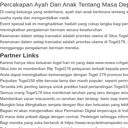
Percakapan Ayah Dan Anak Tentang Masa De
Di ruang keluarga yang sederhana, ayah dan anak berbicara tentang
usaha nyata dan mengandalkan nasib.
Event spesial kali ini menghadirkan hadiah yang cukup langka bagi pem
meningkatkan pengalaman bermain secara keseluruhan.
Keamanan dalam setiap transaksi adalah prioritas utama di
Situs Toge
Keamanan dalam setiap transaksi adalah prioritas utama di
Togel178
,
mengganggu pengalaman bermain mereka.
Partner Links
Karena hanya situs keluaran togel hari ini yang data
www.resea-rchgat
Situs toto ini memberikan
Rtp Togel178
pelayanan terbaik kepada pemai
Anda dapat meningkatkan kemenangan dengan
Togel 279
promosi bo
Perjudian
Togel158
elite berusia lama dan masih populer, seperti perm
Tersedia info penting lainnya untuk prediksi hasil pertandingan
Togel1
Semua orang
Togel178
bisa menikmati taruhan yang seru dengan a
Memberikan saran
macauindo.co
taruhan dan strategi, kami siap me
Mungkin bisa ditingkatkan senjata dengan fitur dan kekuatan yang leb
Bagian ini akan mengenalkan situs Permainan Digital terpercaya di In
Di mana data pribadi dijaga dengan cermat,
Pedetogel
sehingga infor
Bagi mereka yang suka bertaruh di
https://www.recycledmanspeaks.c