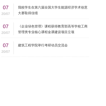
07
我校学生在第六届全国大学生能源经济学术创意
大赛取得佳绩
20/07
07
《企业绿色管理》课程获得教育部高等学校工商
管理类专业核心课程金课建设项目立项
20/07
07
建筑工程学院举行考研动员交流会
20/07