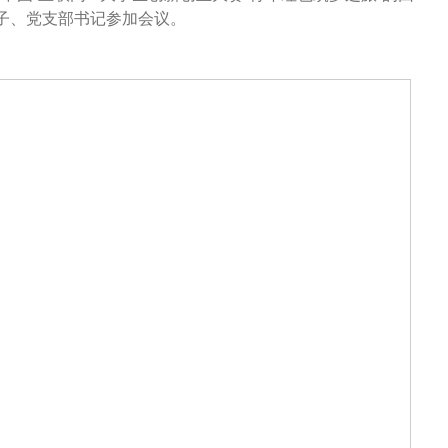
班子、党支部书记参加会议。