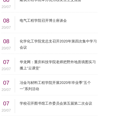
20/07
08
电气工程学院召开博士座谈会
20/07
08
化学化工学院党总支召开2020年第四次集中学习
会议
20/07
07
华龙网：重庆科技学院老师把野外地质填图实习
搬上“云课堂”
20/07
07
冶金与材料工程学院开展2020年毕业季“五个
一”系列活动
20/07
07
学校召开图书馆工作委员会第五届第二次会议
20/07