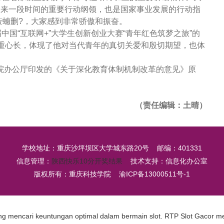
在未来一段时间的重要行动纲领，也是国家事业发展的行动指
薮蟪删?，大家感到非常骄傲和振奋。
中国“互联网+”大学生创新创业大赛“青年红色筑梦之旅”的
语重心长，体现了他对当代青年的真切关爱和殷切期望，也体
院办公厅印发的《关于深化教育体制机制改革的意见》原
（责任编辑：土晴）
学校地址：重庆沙坪坝区大学城东路20号 邮编：401331
信息管理：
陕西快乐10分开奖结果
技术支持：信息化办公室
版权所有：重庆科技学院
渝ICP备13000511号-1
ang mencari keuntungan optimal dalam bermain slot.
RTP Slot
Gacor mem