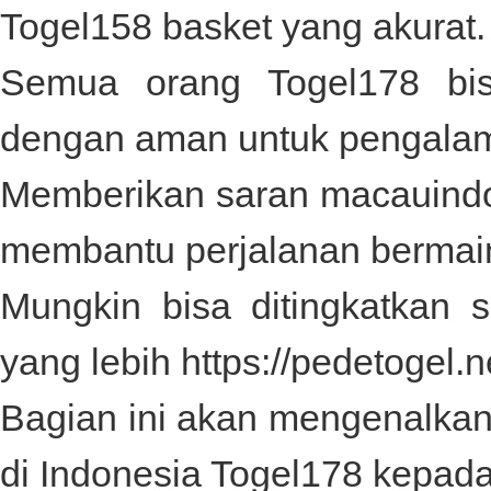
Togel158
basket yang akurat.
Semua orang
Togel178
bis
dengan aman untuk pengala
Memberikan saran
macauind
membantu perjalanan bermai
Mungkin bisa ditingkatkan 
yang lebih
https://pedetogel.n
Bagian ini akan mengenalkan 
di Indonesia
Togel178
kepada