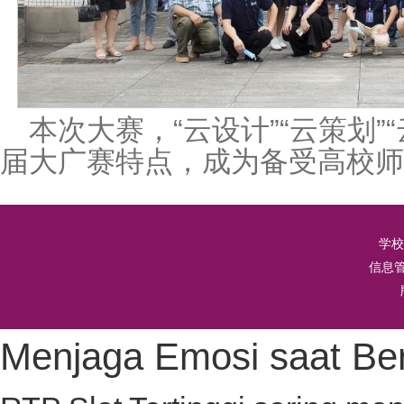
本次大赛，“云设计”“云策划”“
届大广赛特点，成为备受高校师
学校
信息
Menjaga Emosi saat Be