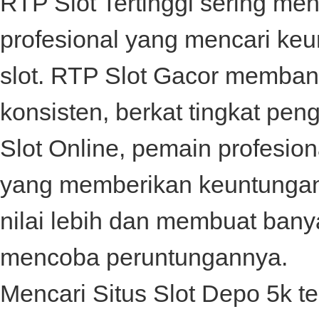
RTP Slot Tertinggi sering me
profesional yang mencari ke
slot.
RTP Slot
Gacor membant
konsisten, berkat tingkat pe
Slot Online, pemain profesion
yang memberikan keuntungan
nilai lebih dan membuat bany
mencoba peruntungannya.
Mencari
Situs Slot Depo 5k
te