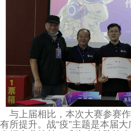
与上届相比，本次大赛参赛
有所提升。战“疫”主题是本届