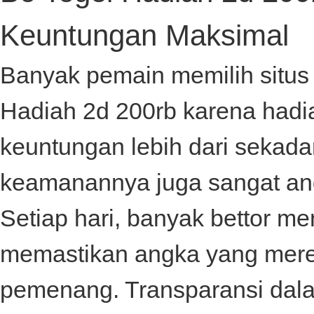
Keuntungan Maksimal
Banyak pemain memilih situ
Hadiah 2d 200rb
karena hadi
keuntungan lebih dari sekada
keamanannya juga sangat an
Setiap hari, banyak bettor 
memastikan angka yang mere
pemenang. Transparansi dalam