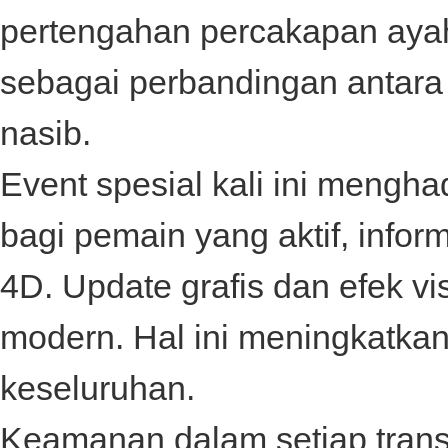
pertengahan percakapan ay
sebagai perbandingan antar
nasib.
Event spesial kali ini mengh
bagi pemain yang aktif, infor
4D
. Update grafis dan efek v
modern. Hal ini meningkatka
keseluruhan.
Keamanan dalam setiap transa