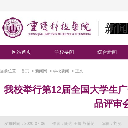
网站首页
学校要闻
综合新闻
当前位置：
首页
>
新闻网
>
学校要闻
> 正文
我校举行第12届全国大学生
品评审
发布时间：2020-07-06
作者：陶达 王蕾 熊曌荫
编辑：刘况